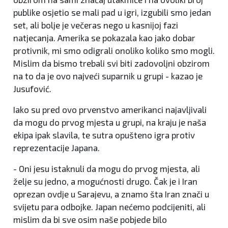
publike osjetio se mali pad u igri, izgubili smo jedan
set, ali bolje je večeras nego u kasnijoj fazi
natjecanja. Amerika se pokazala kao jako dobar
protivnik, mi smo odigrali onoliko koliko smo mogli.
Mislim da bismo trebali svi biti zadovoljni obzirom
na to da je ovo najveći suparnik u grupi - kazao je
Jusufović.
Iako su pred ovo prvenstvo amerikanci najavljivali
da mogu do prvog mjesta u grupi, na kraju je naša
ekipa ipak slavila, te sutra opušteno igra protiv
reprezentacije Japana.
- Oni jesu istaknuli da mogu do prvog mjesta, ali
želje su jedno, a mogućnosti drugo. Čak je i Iran
oprezan ovdje u Sarajevu, a znamo šta Iran znači u
svijetu para odbojke. Japan nećemo podcijeniti, ali
mislim da bi sve osim naše pobjede bilo