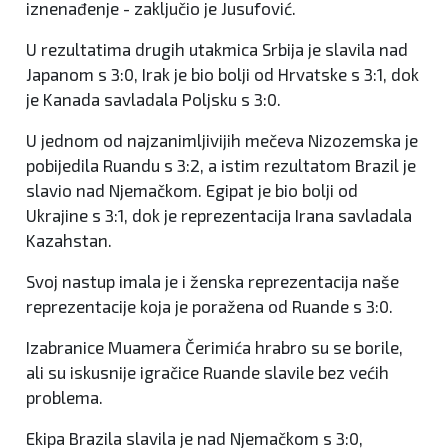
iznenađenje - zaključio je Jusufović.
U rezultatima drugih utakmica Srbija je slavila nad
Japanom s 3:0, Irak je bio bolji od Hrvatske s 3:1, dok
je Kanada savladala Poljsku s 3:0.
U jednom od najzanimljivijih mečeva Nizozemska je
pobijedila Ruandu s 3:2, a istim rezultatom Brazil je
slavio nad Njemačkom. Egipat je bio bolji od
Ukrajine s 3:1, dok je reprezentacija Irana savladala
Kazahstan.
Svoj nastup imala je i ženska reprezentacija naše
reprezentacije koja je poražena od Ruande s 3:0.
Izabranice Muamera Čerimića hrabro su se borile,
ali su iskusnije igračice Ruande slavile bez većih
problema.
Ekipa Brazila slavila je nad Njemačkom s 3:0,