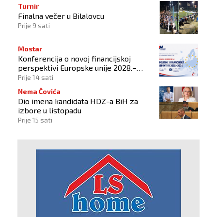
Turnir
Finalna večer u Bilalovcu
Prije 9 sati
Mostar
Konferencija o novoj financijskoj
perspektivi Europske unije 2028.–
2034.
Prije 14 sati
Nema Čovića
Dio imena kandidata HDZ-a BiH za
izbore u listopadu
Prije 15 sati