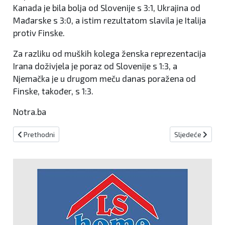
Kanada je bila bolja od Slovenije s 3:1, Ukrajina od
Mađarske s 3:0, a istim rezultatom slavila je Italija
protiv Finske.
Za razliku od muških kolega ženska reprezentacija
Irana doživjela je poraz od Slovenije s 1:3, a
Njemačka je u drugom meču danas poražena od
Finske, također, s 1:3.
Notra.ba
Prethodni članak: Odbojkaši BiH s maksimalnim učinkom okončali
Sljedeći članak:
Prethodni
Sljedeće