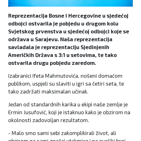
Reprezentacija Bosne i Hercegovine u sjedećoj
odbojci ostvarila je pobjedu u drugom kolu
Svjetskog prvenstva u sjedećoj odbojci koje se
održava u Sarajevu. Naša reprezentacija
savladala je reprezentaciju Sjedinjenih
Američkih Država s 3:1 u setovima, te tako
ostvarila drugu pobjedu zaredom.
Izabranici Ifeta Mahmutovića, nošeni domaćom
publikom, uspjeli su slaviti u igri sa četiri seta, te
tako zadržati maksimalan učinak.
Jedan od standardnih karika u ekipi naše zemlje je
Ermin Jusufović, koji je istaknuo kako je obzirom na
okolnosti zadovoljan rezultatom.
- Malo smo sami sebi zakomplikirali život, ali
obzirom na sami značaj utakmice i na ovoliki broj