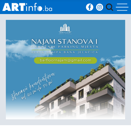
Početna
Vijesti
Sport
Kultura
Crna
kronika
Politika
Zanimljivosti