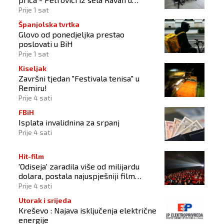
Busovači'
Prije 1 sat
Španjolska tvrtka
Glovo od ponedjeljka prestao
poslovati u BiH
Prije 1 sat
Kiseljak
Završni tjedan "Festivala tenisa" u
Remiru!
Prije 4 sati
FBiH
Isplata invalidnina za srpanj
Prije 4 sati
Hit-film
'Odiseja' zaradila više od milijardu
dolara, postala najuspješniji film
Christophera Nolana
Prije 4 sati
Utorak i srijeda
Kreševo : Najava isključenja električne
energije