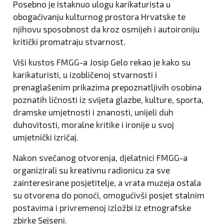
Posebno je istaknuo ulogu karikaturista u
obogaćivanju kulturnog prostora Hrvatske te
njihovu sposobnost da kroz osmijeh i autoironiju
kritički promatraju stvarnost.
Viši kustos FMGG-a Josip Gelo rekao je kako su
karikaturisti, u izobličenoj stvarnosti i
prenaglašenim prikazima prepoznatljivih osobina
poznatih ličnosti iz svijeta glazbe, kulture, sporta,
dramske umjetnosti i znanosti, unijeli duh
duhovitosti, moralne kritike i ironije u svoj
umjetnički izričaj.
Nakon svečanog otvorenja, djelatnici FMGG-a
organizirali su kreativnu radionicu za sve
zainteresirane posjetitelje, a vrata muzeja ostala
su otvorena do ponoći, omogućivši posjet stalnim
postavima i privremenoj izložbi iz etnografske
zbirke Sejseni.