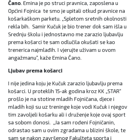
Čano
. Emina je po struci pravnica, zaposlena u
Općini Fojnica te smo je upitali otkud pravnice na
košarkaškom parketu. „Spletom sretnih okolnosti
rekla bih. Samir Kučuk je bio trener dok sam išla u
Srednju školu i jednostavno me zarazio ljubavlju
prema košarci te sam odlučila okušati se kao
trenerica najmlađih. I vjerujte uživam u ovom
angažmanu“, kaže Emina Čano.
Ljubav prema košarci
I nije jedina koju je Kučuk zarazio ljubavlju prema
košarci. U proteklih 15-ak godina kroz KK „STAR“
prošlo je na stotine mladih Fojničana, djece i
mladih koji su uz treninge koje vodi Kučuk i njegov
tim zavoljeli košarku ali i druženje koje ovaj sport
sa sobom donosi. „Ja sam rođeni Fojničanin,
odrastao sam u ovim zgradama u blizini škole, te
sam se nakon završenog Fakulteta sporta i