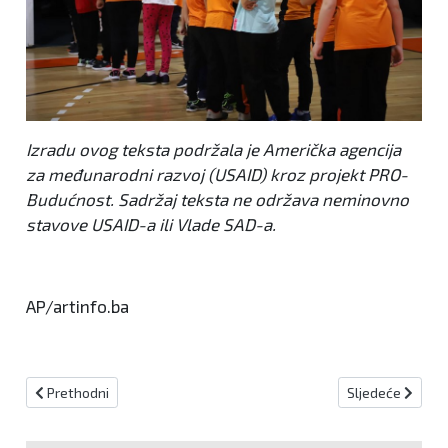
Izradu ovog teksta podržala je Američka agencija
za međunarodni razvoj (USAID) kroz projekt PRO-
Budućnost. Sadržaj teksta ne održava neminovno
stavove USAID-a ili Vlade SAD-a.
AP/artinfo.ba
Prethodni članak: Dinamo na Maksimiru remizirao sa Salzburgom!
Sljedeći članak
Prethodni
Sljedeće