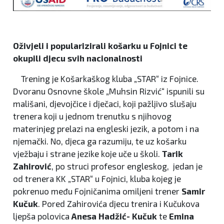
Oživjeli i popularizirali košarku u Fojnici te
okupili djecu svih nacionalnosti
Trening je Košarkaškog kluba „STAR“ iz Fojnice.
Dvoranu Osnovne škole „Muhsin Rizvić“ ispunili su
mališani, djevojčice i dječaci, koji pažljivo slušaju
trenera koji u jednom trenutku s njihovog
materinjeg prelazi na engleski jezik, a potom i na
njemački. No, djeca ga razumiju, te uz košarku
vježbaju i strane jezike koje uče u školi.
Tarik
Zahirović
, po struci profesor engleskog, jedan je
od trenera KK „STAR“ u Fojnici, kluba kojeg je
pokrenuo među Fojničanima omiljeni trener
Samir
Kučuk
. Pored Zahirovića djecu trenira i Kučukova
ljepša polovica
Anesa Hadžić- Kučuk
te
Emina