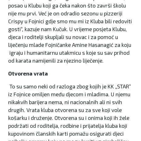
posao u Klubu koji ga čeka nakon što završi školu
nije mu prvi. Već je on odradio sezonu u pizzeriji
Crispy u Fojnici gdje smo mu mi iz Kluba bili redoviti
gosti“, kazuje nam Kučuk. U vrijeme posjeta Klubu,
djeca i roditelji skupljali su novac i za pomoć u
liječenju mlade Fojničanke Amine Hasanagić za koju
igraju i humanitarnu utakmicu s koje su sav prihod
od karata namijenili za njezino liječenje.
Otvorena vrata
To su samo neki od razloga zbog kojih je KK „STAR“
iz Fojnice omiljen među djecom i mladima. U njemu
nikakvih barijera nema, ni nacionalnih ali ni svih
drugih. Vrata kluba otvorena su za sve koji vole
košarku i druženje. Otvorena su i onima koji ih žele
podržati od roditelja, rodbine i prijatelja kluba koji
kupovinom članskih karti pomažu osigurati djeci