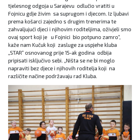
tjelesnog odgoja u Sarajevu odlučio vratiti u
Fojnicu gdje živim sa suprugom i djecom. Iz ljubavi
prema košarci zajedno s drugim trenerima te
zahvaljujući djeci i njihovim roditeljima, oživjeli smo
ovaj sport koji je u Fojnici bio potpuno zamro“,
kaže nam Kučuk koji zasluge za uspjehe kluba
„STAR“ osnovanog prije 15-ak godina odbija
pripisati isključivo sebi. „Ništa se ne bi moglo
napraviti bez djece i njihovih roditelja koji na
različite načine podržavaju rad Kluba.