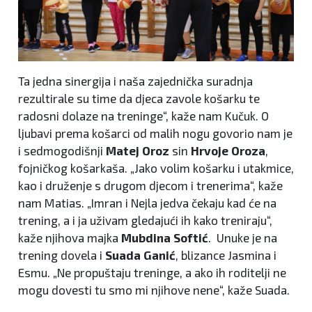
Ta jedna sinergija i naša zajednička suradnja
rezultirale su time da djeca zavole košarku te
radosni dolaze na treninge“, kaže nam Kučuk. O
ljubavi prema košarci od malih nogu govorio nam je
i sedmogodišnji
Matej Oroz
sin
Hrvoje Oroza
,
fojničkog košarkaša. „Jako volim košarku i utakmice,
kao i druženje s drugom djecom i trenerima“, kaže
nam Matias. „Imran i Nejla jedva čekaju kad će na
trening, a i ja uživam gledajući ih kako treniraju“,
kaže njihova majka
Mubdina Softić
. Unuke je na
trening dovela i
Suada Ganić
, blizance Jasmina i
Esmu. „Ne propuštaju treninge, a ako ih roditelji ne
mogu dovesti tu smo mi njihove nene“, kaže Suada.