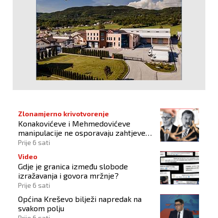
Zlonamjerno krivotvorenje
Konakovićeve i Mehmedovićeve
manipulacije ne osporavaju zahtjeve
Hrvata
Prije 6 sati
Video
Gdje je granica između slobode
izražavanja i govora mržnje?
Prije 6 sati
Općina Kreševo bilježi napredak na
svakom polju
Prije 6 sati