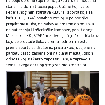
najbolju opremu koju ne mogu kupiti uz simboličnu
članarinu do institucija poput Općine Fojnica te
Federalnog ministarstva kulture i sporta koje se,
kažu u KK „STAR“ posebno izdvojilo po podršci
projektima Kluba, od nabavke opreme do odlaska
na natjecanja i košarkaške kampove, poput onog u
Makarskoj. KK „STAR“ pozitivna je fojnička priča kroz
koju se provlače ljubav prema rodnom mjestu,
prema sportu ali druženju, priča u kojoj uspjehe na
parketu često zasjene oni na planu međuljudskih
odnosa koji su često zapostavljeni, a zapravo su
temelj svega ostalog što gradimo kroz život.