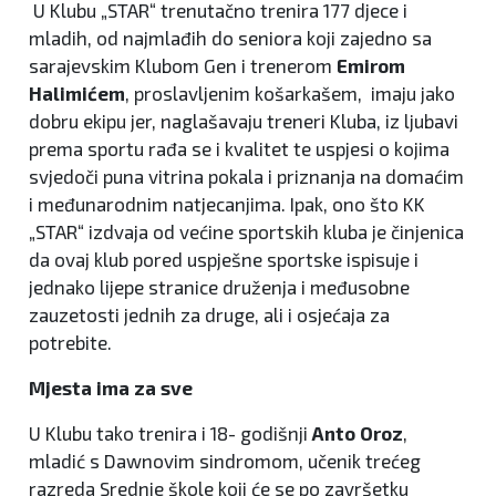
U Klubu „STAR“ trenutačno trenira 177 djece i
mladih, od najmlađih do seniora koji zajedno sa
sarajevskim Klubom Gen i trenerom
Emirom
Halimićem
, proslavljenim košarkašem, imaju jako
dobru ekipu jer, naglašavaju treneri Kluba, iz ljubavi
prema sportu rađa se i kvalitet te uspjesi o kojima
svjedoči puna vitrina pokala i priznanja na domaćim
i međunarodnim natjecanjima. Ipak, ono što KK
„STAR“ izdvaja od većine sportskih kluba je činjenica
da ovaj klub pored uspješne sportske ispisuje i
jednako lijepe stranice druženja i međusobne
zauzetosti jednih za druge, ali i osjećaja za
potrebite.
Mjesta ima za sve
U Klubu tako trenira i 18- godišnji
Anto Oroz
,
mladić s Dawnovim sindromom, učenik trećeg
razreda Srednje škole koji će se po završetku