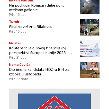
Bitka s vatrom
Na području Konjica i dalje gori,
otežano gašenje
Prije 16 sati
Turnir
Finalna večer u Bilalovcu
Prije 16 sati
Mostar
Konferencija o novoj financijskoj
perspektivi Europske unije 2028.–
2034.
Prije 21 sat
Nema Čovića
Dio imena kandidata HDZ-a BiH za
izbore u listopadu
Prije 22 sata