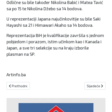
Odlične su bile također Nikolina Babić i Matea Tavić
sa po 15 te Nikolina Džebo sa 14 bodova.
U reprezentaciji Japana najučinkovitije su bile Saki
Hayashi sa 21 i Himawari Akaho sa 14 bodova.
Reprezentacija BiH je kvalifikacije završila s jednom
pobjedom i porazom, istim učinkom kao i Kanada i
Japan, a sve tri selekcije su na kraju izborile
plasman na SP.
Artinfo.ba
Prethodni članak: Mladi i talentirani vratar vratio se u NK Brnjaci
Sljedeći članak:
Prethodni
Sljedeće