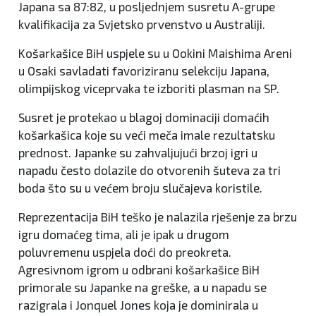
Japana sa 87:82, u posljednjem susretu A-grupe
kvalifikacija za Svjetsko prvenstvo u Australiji.
Košarkašice BiH uspjele su u Ookini Maishima Areni
u Osaki savladati favoriziranu selekciju Japana,
olimpijskog viceprvaka te izboriti plasman na SP.
Susret je protekao u blagoj dominaciji domaćih
košarkašica koje su veći meča imale rezultatsku
prednost. Japanke su zahvaljujući brzoj igri u
napadu često dolazile do otvorenih šuteva za tri
boda što su u većem broju slučajeva koristile.
Reprezentacija BiH teško je nalazila rješenje za brzu
igru domaćeg tima, ali je ipak u drugom
poluvremenu uspjela doći do preokreta.
Agresivnom igrom u odbrani košarkašice BiH
primorale su Japanke na greške, a u napadu se
razigrala i Jonquel Jones koja je dominirala u