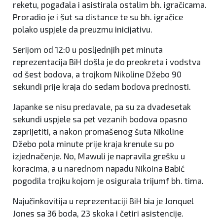
reketu, pogađala i asistirala ostalim bh. igračicama.
Proradio je i šut sa distance te su bh. igračice
polako uspjele da preuzmu inicijativu.
Serijom od 12:0 u posljednjih pet minuta
reprezentacija BiH došla je do preokreta i vodstva
od šest bodova, a trojkom Nikoline Džebo 90
sekundi prije kraja do sedam bodova prednosti.
Japanke se nisu predavale, pa su za dvadesetak
sekundi uspjele sa pet vezanih bodova opasno
zaprijetiti, a nakon promašenog šuta Nikoline
Džebo pola minute prije kraja krenule su po
izjednačenje. No, Mawuli je napravila grešku u
koracima, a u narednom napadu Nikoina Babić
pogodila trojku kojom je osigurala trijumf bh. tima.
Najučinkovitija u reprezentaciji BiH bia je Jonquel
Jones sa 36 boda, 23 skoka i četiri asistencije.