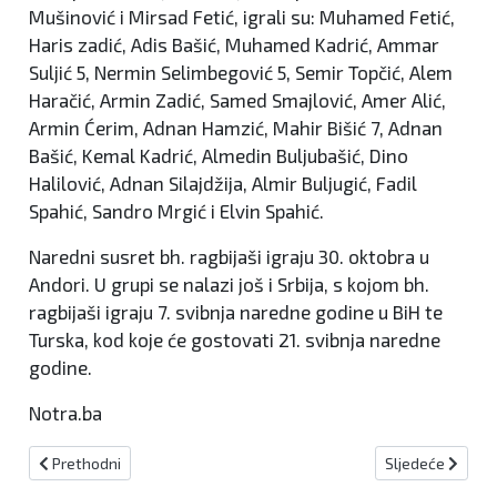
Mušinović i Mirsad Fetić, igrali su: Muhamed Fetić,
Haris zadić, Adis Bašić, Muhamed Kadrić, Ammar
Suljić 5, Nermin Selimbegović 5, Semir Topčić, Alem
Haračić, Armin Zadić, Samed Smajlović, Amer Alić,
Armin Ćerim, Adnan Hamzić, Mahir Bišić 7, Adnan
Bašić, Kemal Kadrić, Almedin Buljubašić, Dino
Halilović, Adnan Silajdžija, Almir Buljugić, Fadil
Spahić, Sandro Mrgić i Elvin Spahić.
Naredni susret bh. ragbijaši igraju 30. oktobra u
Andori. U grupi se nalazi još i Srbija, s kojom bh.
ragbijaši igraju 7. svibnja naredne godine u BiH te
Turska, kod koje će gostovati 21. svibnja naredne
godine.
Notra.ba
Prethodni članak: NK Kiseljak: Uvjerljiva pobjeda na domaćem ter
Sljedeći članak:
Prethodni
Sljedeće