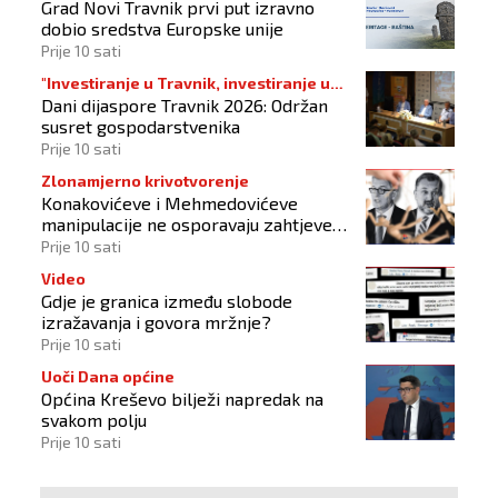
Grad Novi Travnik prvi put izravno
dobio sredstva Europske unije
Prije 10 sati
"Investiranje u Travnik, investiranje u
Dani dijaspore Travnik 2026: Održan
budućnost"
susret gospodarstvenika
Prije 10 sati
Zlonamjerno krivotvorenje
Konakovićeve i Mehmedovićeve
manipulacije ne osporavaju zahtjeve
Hrvata
Prije 10 sati
Video
Gdje je granica između slobode
izražavanja i govora mržnje?
Prije 10 sati
Uoči Dana općine
Općina Kreševo bilježi napredak na
svakom polju
Prije 10 sati