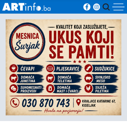
Početna
Vijesti
Sport
Kultura
Crna
kronika
Politika
Zanimljivosti