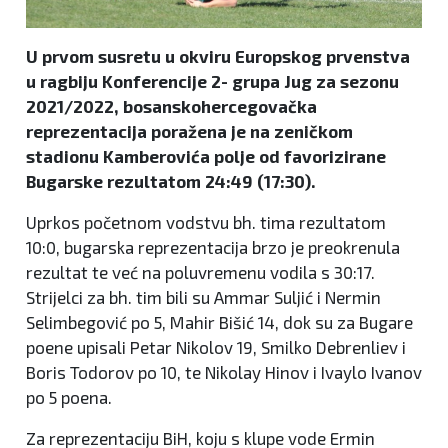
U prvom susretu u okviru Europskog prvenstva
u ragbiju Konferencije 2- grupa Jug za sezonu
2021/2022, bosanskohercegovačka
reprezentacija poražena je na zeničkom
stadionu Kamberovića polje od favorizirane
Bugarske rezultatom 24:49 (17:30).
Uprkos početnom vodstvu bh. tima rezultatom
10:0, bugarska reprezentacija brzo je preokrenula
rezultat te već na poluvremenu vodila s 30:17.
Strijelci za bh. tim bili su Ammar Suljić i Nermin
Selimbegović po 5, Mahir Bišić 14, dok su za Bugare
poene upisali Petar Nikolov 19, Smilko Debrenliev i
Boris Todorov po 10, te Nikolay Hinov i Ivaylo Ivanov
po 5 poena.
Za reprezentaciju BiH, koju s klupe vode Ermin