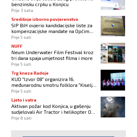
benzinsku crpku u Konjicu
Prije 3 sata
Središnje izborno povjerenstvo
SIP BiH ovjerio kandidacijske liste za
kompenzacijske mandate na Općim
izborima 2026
Prije 5 sati
NUFF
Neum Underwater Film Festival kroz
tri dana spaja umjetnost filma i more
Prije 5 sati
Trg kneza Radoje
KUD "Izvor 08" organizira 16.
međunarodnu smotru folklora "Kiseljak
2026"
Prije 5 sati
Ljeto i vatra
Aktivan požar kod Konjica, u gašenju
sudjelovali Air Tractor i helikopter OS-
a BiH
Prije 8 sati