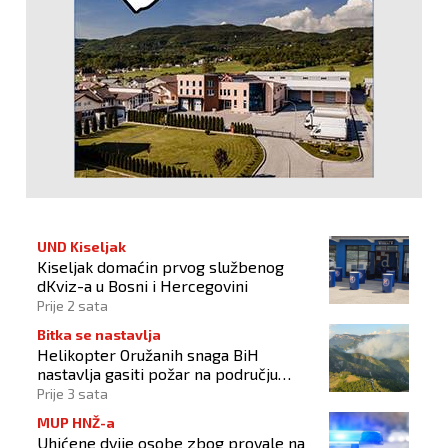
UND Kiseljak
Kiseljak domaćin prvog službenog
dKviz-a u Bosni i Hercegovini
Prije 2 sata
Bitka se nastavlja
Helikopter Oružanih snaga BiH
nastavlja gasiti požar na području
Konjica
Prije 3 sata
MUP HNŽ-a
Uhićene dvije osobe zbog provale na