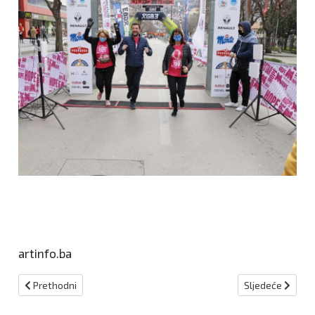
artinfo.ba
Prethodni članak: Sjajni rukometaši prohujali kroz Mostar!
Sljedeći članak:
Prethodni
Sljedeće