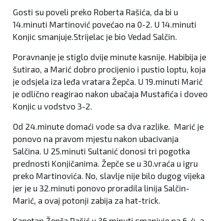
Gosti su poveli preko Roberta Rašića, da bi u
14.minuti Martinović povećao na 0-2. U 14.minuti
Konjic smanjuje.Strijelac je bio Vedad Salčin.
Poravnanje je stiglo dvije minute kasnije. Habibija je
šutirao, a Marić dobro procijenio i pustio loptu, koja
je odsjela iza leđa vratara Žepča. U 19.minuti Marić
je odlično reagirao nakon ubačaja Mustafića i doveo
Konjic u vodstvo 3-2.
Od 24.minute domaći vode sa dva razlike. Marić je
ponovo na pravom mjestu nakon ubacivanja
Salčina. U 25.minuti Sultanić donosi tri pogotka
prednosti Konjičanima. Žepče se u 30.vraća u igru
preko Martinovića. No, slavlje nije bilo dugog vijeka
jer je u 32.minuti ponovo proradila linija Salčin-
Marić, a ovaj potonji zabija za hat-trick.
Kapetan Žepča Rašić u 36.minuti smanjuje na 6-4, a