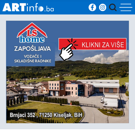
Početna
Vijesti
Sport
Kultura
Crna
kronika
Politika
Zanimljivosti