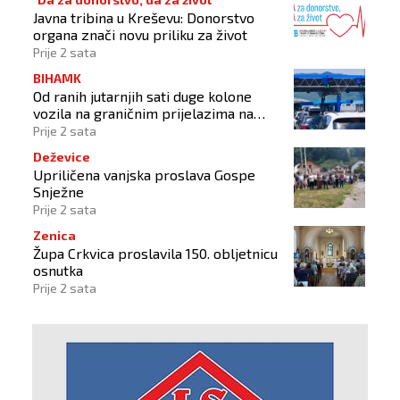
Javna tribina u Kreševu: Donorstvo
organa znači novu priliku za život
Prije 2 sata
BIHAMK
Od ranih jutarnjih sati duge kolone
vozila na graničnim prijelazima na
izlazu iz BiH
Prije 2 sata
Deževice
Upriličena vanjska proslava Gospe
Snježne
Prije 2 sata
Zenica
Župa Crkvica proslavila 150. obljetnicu
osnutka
Prije 2 sata