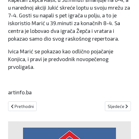
u narednoj akciji Jukić skreće loptu u svoju mrežu za
7-4. Gosti su napali s pet igrača u polju, a to je
iskoristio Marić u 39.minuti za konačnih 8-4. Sa
centra je lobovao dva igrača Žepča i vratara i
pokazao samo dio svog raskošnog repertoara.
Ivica Marić se pokazao kao odlično pojačanje
Konjica, i pravi je predvodnik novopečenog
prvoligaša.
artinfo.ba
Prethodni članak: Članica TK "Fojnica" druga na jakom turniru, savla
Sljedeći članak
Prethodni
Sljedeće