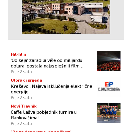
Hit-film
'Odiseja' zaradila više od milijardu
dolara, postala najuspješniji film
Christophera Nolana
Prije 2 sata
Utorak i srijeda
Kreševo : Najava isključenja električne
energije
Prije 2 sata
Novi Travnik
Caffe Lašva pobjednik turnira u
Rankovićima!
Prije 2 sata
"Da za donorstvo, da za život"