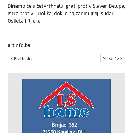
Dinamo će u četvrtfinalu igrati protiv Slaven Belupa,
Istra protiv Oriolika, dok je najzanimljiviji sudar
Osijeka i Rijeke.
artinfo.ba
Prethodni članak: (VIDEO) Voditelj popularne emisije oformio rep
Sljedeći članak:
Prethodni
Sljedeće