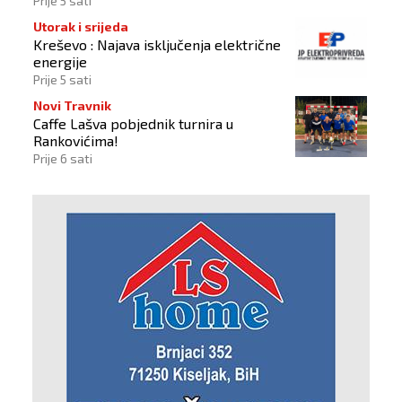
Prije 5 sati
Utorak i srijeda
Kreševo : Najava isključenja električne
energije
Prije 5 sati
Novi Travnik
Caffe Lašva pobjednik turnira u
Rankovićima!
Prije 6 sati