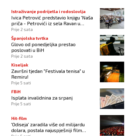
Istraživanje podrijetla i rodoslovlja
Ivica Petrović predstavio knjigu 'Naša
priča - Petrovići iz sela Ravan u
Busovači'
Prije 2 sata
Španjolska tvrtka
Glovo od ponedjeljka prestao
poslovati u BiH
Prije 2 sata
Kiseljak
Završni tjedan "Festivala tenisa" u
Remiru!
Prije 5 sati
FBiH
Isplata invalidnina za srpanj
Prije 5 sati
Hit-film
'Odiseja' zaradila više od milijardu
dolara, postala najuspješniji film
Christophera Nolana