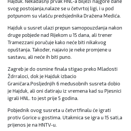
Hajduk. Nekadašnji prvak HNL-a bilježi najgore dane
svog postojanja,nalaze se u četvrtoj ligi, i u pod
potpunom su vlašću predsjednika Dražena Medića.
Hajduk u susret ulazi prepun samopouzdanja nakon
druge pobjede nad Rijekom u 15 dana, ali trener
Tramezzani poručuje kako neće biti nikakvog
opuštanja. Također, najavio je neke promjene u
sastavu, ali neće ih biti puno.
Zagreb je do osmine finala stigao preko Mladosti
Ždrraloci, dok je Hajduk izbacio
Graničara.Posljednjih 6 međusobnih susreta dobio
je Hajduk, ali oni datiraju iz vremena kad su Pjesnici
igrali HNL. to jest prije 5 godina.
Pobjednik ovog susreta u četvrtfinalu će igrati
protiv Gorice u gostima. Utakmica se igra u 15 sati,a
prijenos je na HNTV-u.