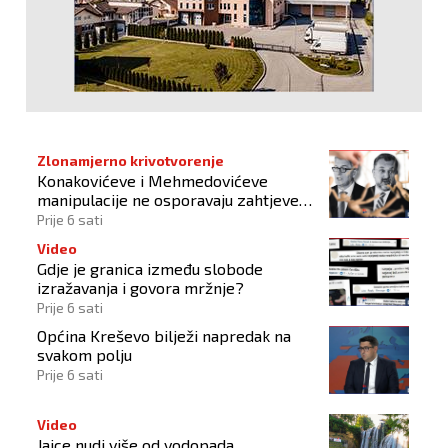
Zlonamjerno krivotvorenje
Konakovićeve i Mehmedovićeve
manipulacije ne osporavaju zahtjeve
Hrvata
Prije 6 sati
Video
Gdje je granica između slobode
izražavanja i govora mržnje?
Prije 6 sati
Općina Kreševo bilježi napredak na
svakom polju
Prije 6 sati
Video
Jajce nudi više od vodopada