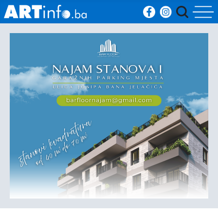
Početna
Vijesti
Sport
Kultura
Crna
kronika
Politika
Zanimljivosti