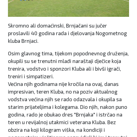
Skromno ali domaćinski, Brnjačani su jučer
proslavili 40 godina rada i djelovanja Nogometnog
kluba Brnjaci.
Osim glavnog tima, tijekom popodnevnog druženja,
okupili su se trenutni mlađi naraštaji dječice koja
trenira, vodstvo i sponzori Kluba ali i bivši igrači,
treniri i simpatizeri.
Većina njih godinama nije kročila na ovaj, danas
impresivan, teren Kluba, no na poziv aktualnog
vodstva većina njih se rado odazvala i okupila sa
starim prijateljima i kolegama. Dio njih, nakon puno
godina, rado je obukao dres "Brnjaka" i istrčao na
teren u revijalnoj utakmici veterana Kluba. Bez
obzira na koji kilogram viška, na kondiciji i