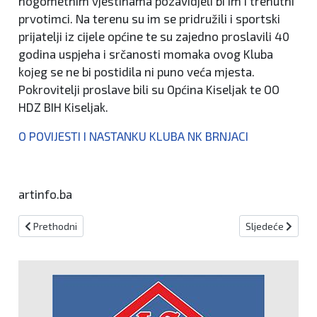
nogometnim vještinama pozavidjeli bi im i trenutni
prvotimci. Na terenu su im se pridružili i sportski
prijatelji iz cijele općine te su zajedno proslavili 40
godina uspjeha i srčanosti momaka ovog Kluba
kojeg se ne bi postidila ni puno veća mjesta.
Pokrovitelji proslave bili su Općina Kiseljak te OO
HDZ BIH Kiseljak.
O POVIJESTI I NASTANKU KLUBA NK BRNJACI
artinfo.ba
Prethodni članak: Počinje novo suđenje Zdravku Mamiću i još šestor
Sljedeći članak: 
Prethodni
Sljedeće