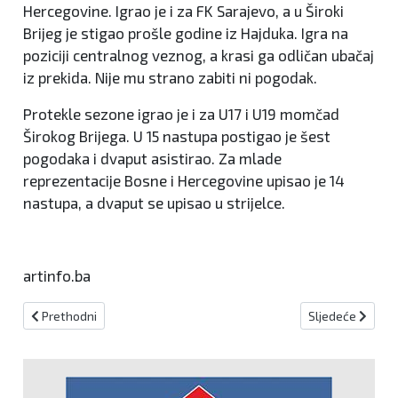
Hercegovine. Igrao je i za FK Sarajevo, a u Široki
Brijeg je stigao prošle godine iz Hajduka. Igra na
poziciji centralnog veznog, a krasi ga odličan ubačaj
iz prekida. Nije mu strano zabiti ni pogodak.
Protekle sezone igrao je i za U17 i U19 momčad
Širokog Brijega. U 15 nastupa postigao je šest
pogodaka i dvaput asistirao. Za mlade
reprezentacije Bosne i Hercegovine upisao je 14
nastupa, a dvaput se upisao u strijelce.
artinfo.ba
Prethodni članak: Završene kvalifikacije, na scenu stupaju Davis 
Sljedeći članak
Prethodni
Sljedeće