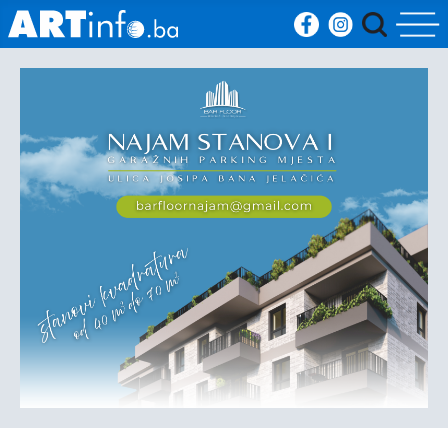
Početna
Vijesti
Sport
Kultura
Crna
kronika
Politika
Zanimljivosti