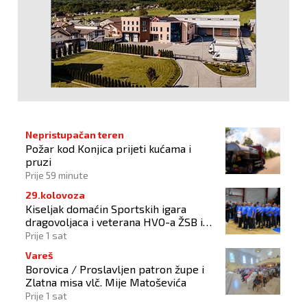
Nepristupačan teren
Požar kod Konjica prijeti kućama i
pruzi
Prije 59 minute
29.kolovoza
Kiseljak domaćin Sportskih igara
dragovoljaca i veterana HVO-a ŽSB i
Dana branitelja
Prije 1 sat
Vareš
Borovica / Proslavljen patron župe i
Zlatna misa vlč. Mije Matoševića
Prije 1 sat