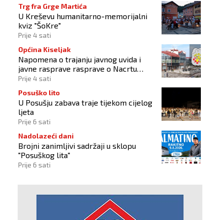
Trg fra Grge Martića
U Kreševu humanitarno-memorijalni
kviz "ŠoKre"
Prije 4 sati
Općina Kiseljak
Napomena o trajanju javnog uvida i
javne rasprave rasprave o Nacrtu
prostornog plana
Prije 4 sati
Posuško lito
U Posušju zabava traje tijekom cijelog
ljeta
Prije 6 sati
Nadolazeći dani
Brojni zanimljivi sadržaji u sklopu
"Posuškog lita"
Prije 6 sati