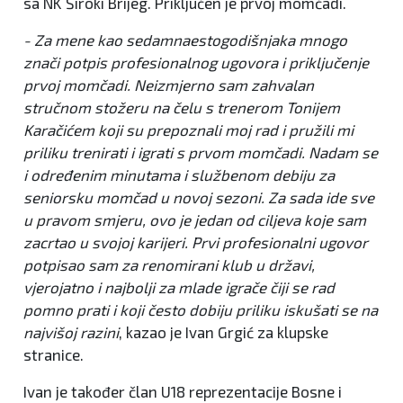
sa NK Široki Brijeg. Priključen je prvoj momčadi.
- Za mene kao sedamnaestogodišnjaka mnogo
znači potpis profesionalnog ugovora i priključenje
prvoj momčadi. Neizmjerno sam zahvalan
stručnom stožeru na čelu s trenerom Tonijem
Karačićem koji su prepoznali moj rad i pružili mi
priliku trenirati i igrati s prvom momčadi. Nadam se
i određenim minutama i službenom debiju za
seniorsku momčad u novoj sezoni. Za sada ide sve
u pravom smjeru, ovo je jedan od ciljeva koje sam
zacrtao u svojoj karijeri. Prvi profesionalni ugovor
potpisao sam za renomirani klub u državi,
vjerojatno i najbolji za mlade igrače čiji se rad
pomno prati i koji često dobiju priliku iskušati se na
najvišoj razini
, kazao je Ivan Grgić za klupske
stranice.
Ivan je također član U18 reprezentacije Bosne i