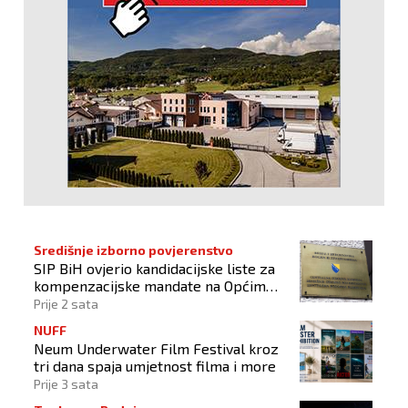
Središnje izborno povjerenstvo
SIP BiH ovjerio kandidacijske liste za
kompenzacijske mandate na Općim
izborima 2026
Prije 2 sata
NUFF
Neum Underwater Film Festival kroz
tri dana spaja umjetnost filma i more
Prije 3 sata