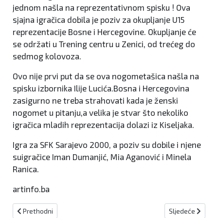
jednom našla na reprezentativnom spisku ! Ova
sjajna igračica dobila je poziv za okupljanje U15
reprezentacije Bosne i Hercegovine. Okupljanje će
se održati u Trening centru u Zenici, od trećeg do
sedmog kolovoza.
Ovo nije prvi put da se ova nogometašica našla na
spisku izbornika Ilije Lucića.Bosna i Hercegovina
zasigurno ne treba strahovati kada je ženski
nogomet u pitanju,a velika je stvar što nekoliko
igračica mladih reprezentacija dolazi iz Kiseljaka.
Igra za SFK Sarajevo 2000, a poziv su dobile i njene
suigračice Iman Dumanjić, Mia Aganović i Minela
Ranica.
artinfo.ba
Prethodni članak: Grgić stavio potpis na višegodišnji ugovor sa Šir
Sljedeći članak:
Prethodni
Sljedeće