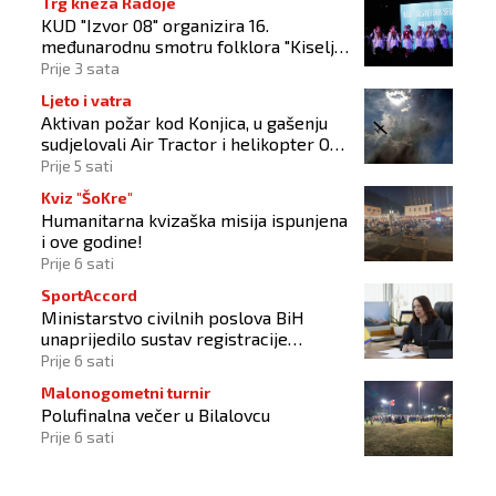
Trg kneza Radoje
KUD "Izvor 08" organizira 16.
međunarodnu smotru folklora "Kiseljak
2026"
Prije 3 sata
Ljeto i vatra
Aktivan požar kod Konjica, u gašenju
sudjelovali Air Tractor i helikopter OS-
a BiH
Prije 5 sati
Kviz "ŠoKre"
Humanitarna kvizaška misija ispunjena
i ove godine!
Prije 6 sati
SportAccord
Ministarstvo civilnih poslova BiH
unaprijedilo sustav registracije
sportskih organizacija
Prije 6 sati
Malonogometni turnir
Polufinalna večer u Bilalovcu
Prije 6 sati