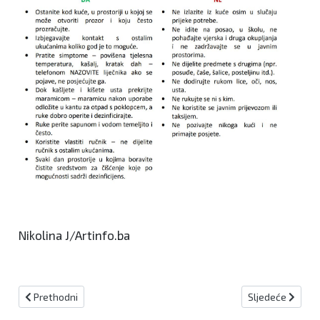
Nikolina J/Artinfo.ba
Prethodni članak: ŠTO JAČA, A ŠTO SLABI TVOJ IMUNITET I KAKO
Sljedeći člana
Prethodni
Sljedeće