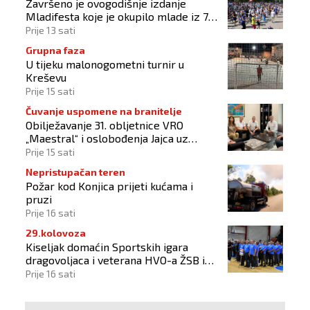
Završeno je ovogodišnje izdanje
Mladifesta koje je okupilo mlade iz 73
zemlje svijeta
Prije 13 sati
Grupna faza
U tijeku malonogometni turnir u
Kreševu
Prije 15 sati
Čuvanje uspomene na branitelje
Obilježavanje 31. obljetnice VRO
„Maestral“ i oslobođenja Jajca uz
pokroviteljstvo HNS-a BiH
Prije 15 sati
Nepristupačan teren
Požar kod Konjica prijeti kućama i
pruzi
Prije 16 sati
29.kolovoza
Kiseljak domaćin Sportskih igara
dragovoljaca i veterana HVO-a ŽSB i
Dana branitelja
Prije 16 sati