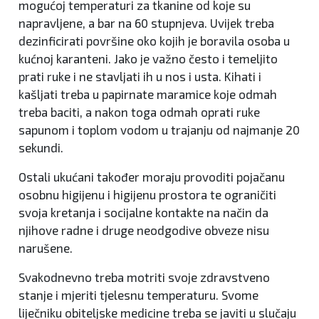
mogućoj temperaturi za tkanine od koje su
napravljene, a bar na 60 stupnjeva. Uvijek treba
dezinficirati površine oko kojih je boravila osoba u
kućnoj karanteni. Jako je važno često i temeljito
prati ruke i ne stavljati ih u nos i usta. Kihati i
kašljati treba u papirnate maramice koje odmah
treba baciti, a nakon toga odmah oprati ruke
sapunom i toplom vodom u trajanju od najmanje 20
sekundi.
Ostali ukućani također moraju provoditi pojačanu
osobnu higijenu i higijenu prostora te ograničiti
svoja kretanja i socijalne kontakte na način da
njihove radne i druge neodgodive obveze nisu
narušene.
Svakodnevno treba motriti svoje zdravstveno
stanje i mjeriti tjelesnu temperaturu. Svome
liječniku obiteljske medicine treba se javiti u slučaju