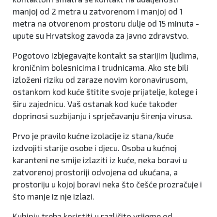
manjoj od 2 metra u zatvorenom i manjoj od 1
metra na otvorenom prostoru dulje od 15 minuta -
upute su Hrvatskog zavoda za javno zdravstvo.
Pogotovo izbjegavajte kontakt sa starijim ljudima,
kroničnim bolesnicima i trudnicama. Ako ste bili
izloženi riziku od zaraze novim koronavirusom,
ostankom kod kuće štitite svoje prijatelje, kolege i
širu zajednicu. Vaš ostanak kod kuće također
doprinosi suzbijanju i sprječavanju širenja virusa.
Prvo je pravilo kućne izolacije iz stana/kuće
izdvojiti starije osobe i djecu. Osoba u kućnoj
karanteni ne smije izlaziti iz kuće, neka boravi u
zatvorenoj prostoriji odvojena od ukućana, a
prostoriju u kojoj boravi neka što češće prozračuje i
što manje iz nje izlazi.
Kuhinju treba koristiti u različito vrijeme od