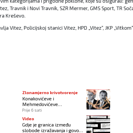
u svim kategorijama i prigodne poklone, koje su osigurali: ge
ez, Travnik i Novi Travnik, SZR Mermer, GMS Sport, TR Soča, B
vra Kreševo.
ja Vitez, Policijskoj stanici Vitez, HPD „Vitez“, JKP „Vitko
tskom prvenstvu!
Zlonamjerno krivotvorenje
Konakovićeve i
Mehmedovićeve
manipulacije ne osporavaju
Prije 6 sati
zahtjeve Hrvata
Video
Gdje je granica između
slobode izražavanja i govora