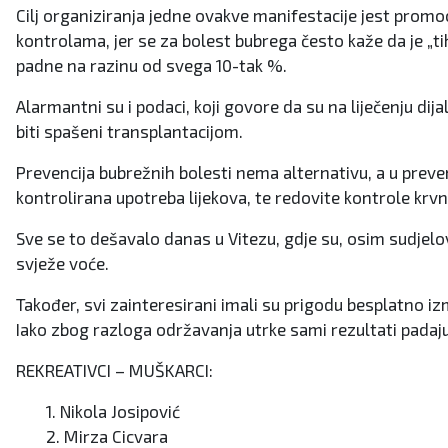
Cilj organiziranja jedne ovakve manifestacije jest promoci
kontrolama, jer se za bolest bubrega često kaže da je „ti
padne na razinu od svega 10-tak %.
Alarmantni su i podaci, koji govore da su na liječenju di
biti spašeni transplantacijom.
Prevencija bubrežnih bolesti nema alternativu, a u preve
kontrolirana upotreba lijekova, te redovite kontrole krvno
Sve se to dešavalo danas u Vitezu, gdje su, osim sudjelovan
svježe voće.
Također, svi zainteresirani imali su prigodu besplatno izmj
Iako zbog razloga održavanja utrke sami rezultati padaju 
REKREATIVCI – MUŠKARCI:
1. Nikola Josipović
2. Mirza Cicvara