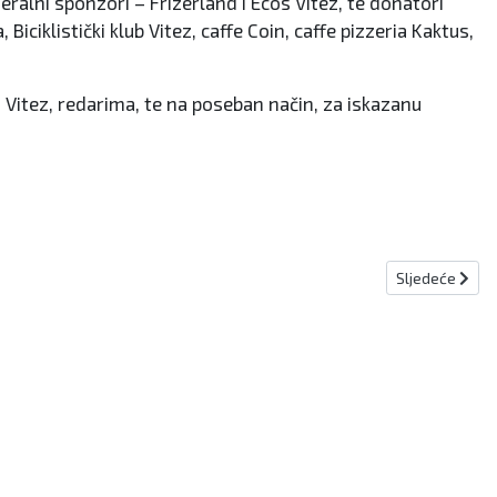
neralni sponzori – Frizerland i Ecos Vitez, te donatori
iciklistički klub Vitez, caffe Coin, caffe pizzeria Kaktus,
m“ Vitez, redarima, te na poseban način, za iskazanu
Sljedeći člana
Sljedeće