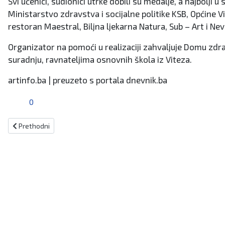
Svi učenici, sudionici utrke dobili su medalje, a najbolji 
Ministarstvo zdravstva i socijalne politike KSB, Općine Vit
restoran Maestral, Biljna ljekarna Natura, Sub – Art i Ne
Organizator na pomoći u realizaciji zahvaljuje Domu zdravl
suradnju, ravnateljima osnovnih škola iz Viteza.
artinfo.ba | preuzeto s portala dnevnik.ba
0
Prethodni članak: Una Ban i Stefan Barešić osvojili srebro na atle
Prethodni