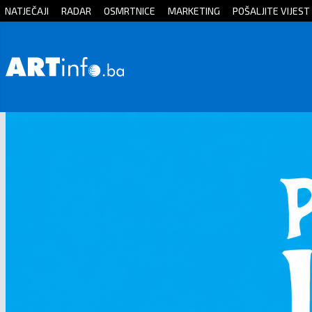
NATJEČAJI
RADAR
OSMRTNICE
MARKETING
POŠALJITE VIJEST
Početna
Vijesti
Sport
Kultura
Crna
kronika
Politika
Zanimljivosti