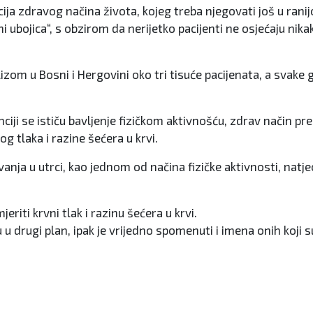
ja zdravog načina života, kojeg treba njegovati još u ranijo
hi ubojica“, s obzirom da nerijetko pacijenti ne osjećaju n
jalizom u Bosni i Hergovini oko tri tisuće pacijenata, a sva
nciji se ističu bavljenje fizičkom aktivnošću, zdrav način 
g tlaka i razine šećera u krvi.
ja u utrci, kao jednom od načina fizičke aktivnosti, natjecat
eriti krvni tlak i razinu šećera u krvi.
u drugi plan, ipak je vrijedno spomenuti i imena onih koji s