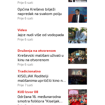
mržnje?
Prije 6 sati
Općina Kreševo bilježi
napredak na svakom polju
Prije 6 sati
Video
Jajce nudi više od vodopada
Prije 6 sati
Druženja na otvorenom
Kreševski mališani uživali u
kinu na otvorenom
Prije 6 sati
Tradicionalno
KISELJAK Roditelji
mališanima upriličili kino na
otvorenom
Prije 7 sati
KUD Izvor 08
Održana 16. međunarodna
smotra folklora "Kiseljak