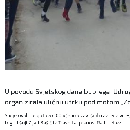
U povodu Svjetskog dana bubrega, Udruga 
organizirala uličnu utrku pod motom „Zd
Sudjelovalo je gotovo 100 učenika završnih razreda vitešk
togodišnji Zijad Bašić iz Travnika, prenosi Radio.vitez