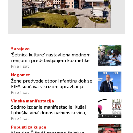
Sarajevo
'Šetnica kulture' nastavljena modnom
revijom i predstavljanjem kozmetike
Prije 1 sat
Nogomet
Žene predvode otpor Infantinu dok se
FIFA suočava s krizom upravljanja
Prije 1 sat
Vinska manifestacija
Sedmo izdanje manifestacije 'Kušaj
ljubuška vina' donosi vrhunska vina,
gastronomiju i glazbu
Prije 1 sat
Popusti za kupce
Mesnice Šišović spremno čekaju s