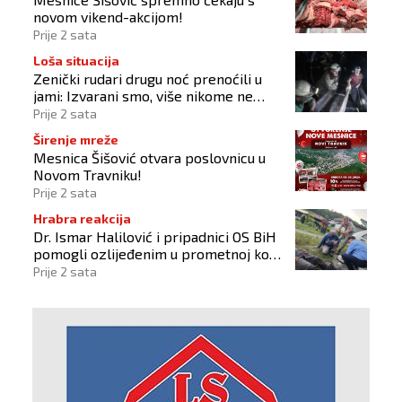
novom vikend-akcijom!
Prije 2 sata
Loša situacija
Zenički rudari drugu noć prenoćili u
jami: Izvarani smo, više nikome ne
vjerujemo
Prije 2 sata
Širenje mreže
Mesnica Šišović otvara poslovnicu u
Novom Travniku!
Prije 2 sata
Hrabra reakcija
Dr. Ismar Halilović i pripadnici OS BiH
pomogli ozlijeđenim u prometnoj kod
Busovače!
Prije 2 sata