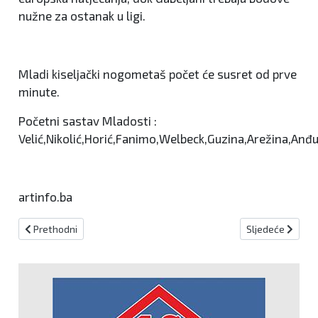
nužne za ostanak u ligi.
Mladi kiseljački nogometaš počet će susret od prve
minute.
Početni sastav Mladosti :
Velić,Nikolić,Horić,Fanimo,Welbeck,Guzina,Arežina,Anđu
artinfo.ba
Prethodni članak: Izabrani najbolji sportaši ŽSB
Sljedeći članak: 
Prethodni
Sljedeće