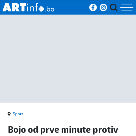
Početna
Vijesti
Sport
Kultura
Crna
kronika
Sport
Politika
Bojo od prve minute protiv
Zanimljivosti