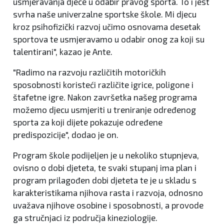
usmjeravanja djece u odabir pravog sporta. To i jest
svrha naše univerzalne sportske škole. Mi djecu
kroz psihofizički razvoj učimo osnovama desetak
sportova te usmjeravamo u odabir onog za koji su
talentirani", kazao je Ante.
"Radimo na razvoju različitih motoričkih
sposobnosti koristeći različite igrice, poligone i
štafetne igre. Nakon završetka našeg programa
možemo djecu usmjeriti u treniranje određenog
sporta za koji dijete pokazuje određene
predispozicije", dodao je on.
Program škole podijeljen je u nekoliko stupnjeva,
ovisno o dobi djeteta, te svaki stupanj ima plan i
program prilagođen dobi djeteta te je u skladu s
karakteristikama njihova rasta i razvoja, odnosno
uvažava njihove osobine i sposobnosti, a provode
ga stručnjaci iz područja kineziologije.