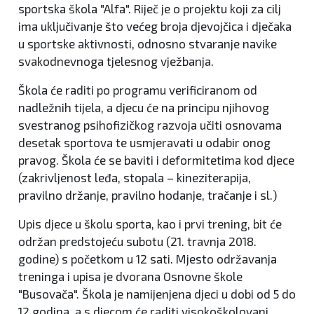
sportska škola "Alfa". Riječ je o projektu koji za cilj
ima uključivanje što većeg broja djevojčica i dječaka
u sportske aktivnosti, odnosno stvaranje navike
svakodnevnoga tjelesnog vježbanja.
Škola će raditi po programu verificiranom od
nadležnih tijela, a djecu će na principu njihovog
svestranog psihofizičkog razvoja učiti osnovama
desetak sportova te usmjeravati u odabir onog
pravog. Škola će se baviti i deformitetima kod djece
(zakrivljenost leđa, stopala – kineziterapija,
pravilno držanje, pravilno hodanje, tračanje i sl.)
Upis djece u školu sporta, kao i prvi trening, bit će
održan predstojeću subotu (21. travnja 2018.
godine) s početkom u 12 sati. Mjesto održavanja
treninga i upisa je dvorana Osnovne škole
"Busovača". Škola je namijenjena djeci u dobi od 5 do
12 godina, a s djecom će raditi visokoškolovani