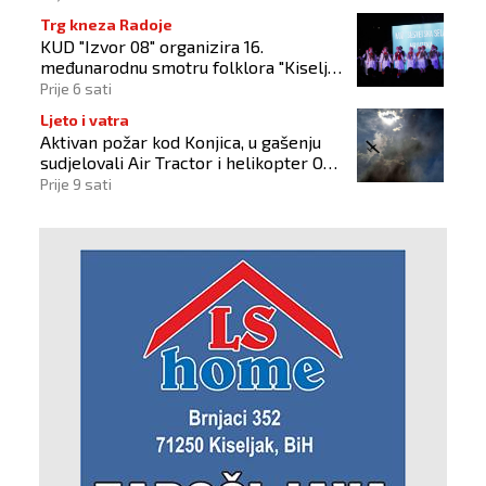
Trg kneza Radoje
KUD "Izvor 08" organizira 16.
međunarodnu smotru folklora "Kiseljak
2026"
Prije 6 sati
Ljeto i vatra
Aktivan požar kod Konjica, u gašenju
sudjelovali Air Tractor i helikopter OS-
a BiH
Prije 9 sati