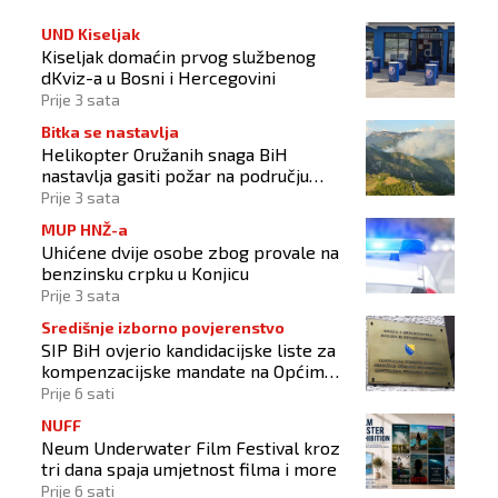
UND Kiseljak
Kiseljak domaćin prvog službenog
dKviz-a u Bosni i Hercegovini
Prije 3 sata
Bitka se nastavlja
Helikopter Oružanih snaga BiH
nastavlja gasiti požar na području
Konjica
Prije 3 sata
MUP HNŽ-a
Uhićene dvije osobe zbog provale na
benzinsku crpku u Konjicu
Prije 3 sata
Središnje izborno povjerenstvo
SIP BiH ovjerio kandidacijske liste za
kompenzacijske mandate na Općim
izborima 2026
Prije 6 sati
NUFF
Neum Underwater Film Festival kroz
tri dana spaja umjetnost filma i more
Prije 6 sati