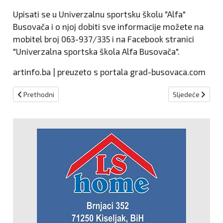
Upisati se u Univerzalnu sportsku školu "Alfa"
Busovača i o njoj dobiti sve informacije možete na
mobitel broj 063-937/335 i na Facebook stranici
"Univerzalna sportska škola Alfa Busovača".
artinfo.ba | preuzeto s portala grad-busovaca.com
Prethodni članak: NK Kiseljak izgubio u Busovači, domaćini "prošver
Sljedeći članak
Prethodni
Sljedeće