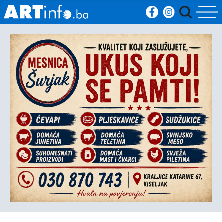
Početna
Vijesti
Sport
Kultura
Crna
kronika
Politika
Zanimljivosti