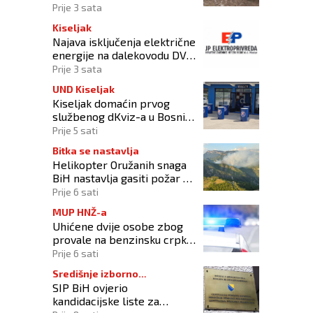
Prije 3 sata
Kiseljak
Najava isključenja električne
energije na dalekovodu DV
10 kV „DALMACIJA“
Prije 3 sata
UND Kiseljak
Kiseljak domaćin prvog
službenog dKviz-a u Bosni i
Hercegovini
Prije 5 sati
Bitka se nastavlja
Helikopter Oružanih snaga
BiH nastavlja gasiti požar na
području Konjica
Prije 6 sati
MUP HNŽ-a
Uhićene dvije osobe zbog
provale na benzinsku crpku
u Konjicu
Prije 6 sati
Središnje izborno
SIP BiH ovjerio
povjerenstvo
kandidacijske liste za