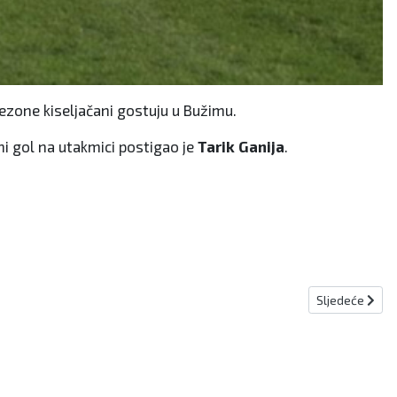
ezone kiseljačani gostuju u Bužimu.
ni gol na utakmici postigao je
Tarik Ganija
.
Sljedeći člana
Sljedeće