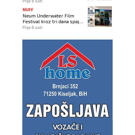
kompenzacijske mandate na
Prije 8 sati
Općim izborima 2026
NUFF
Neum Underwater Film
Festival kroz tri dana spaja
umjetnost filma i more
Prije 8 sati