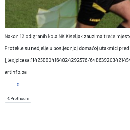
Nakon 12 odigranih kola NK Kiseljak zauzima treće mjesto
Protekle su nedjelje u posljednjoj domaćoj utakmici pred
{jlex}picasa:114258804164824292576/648639203421454
artinfo.ba
0
Prethodni članak: Čović na Maksimiru sa šalom Zrinjskog bodrio Hr
Prethodni