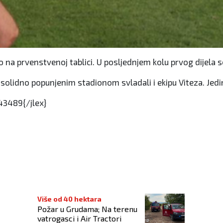
 na prvenstvenoj tablici. U posljednjem kolu prvog dijela s
 solidno popunjenim stadionom svladali i ekipu Viteza. Jedi
3489{/jlex}
vatsku
Više od 40 hektara
Požar u Grudama; Na terenu
vatrogasci i Air Tractori