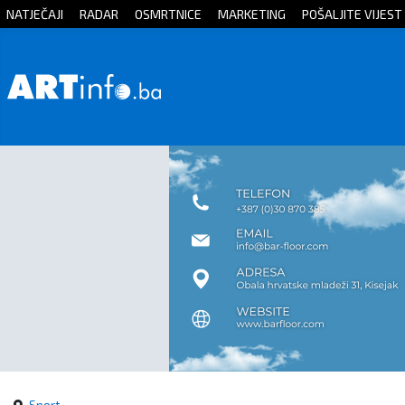
NATJEČAJI
RADAR
OSMRTNICE
MARKETING
POŠALJITE VIJEST
Početna
Vijesti
Sport
Kultura
Crna
kronika
Politika
Zanimljivosti