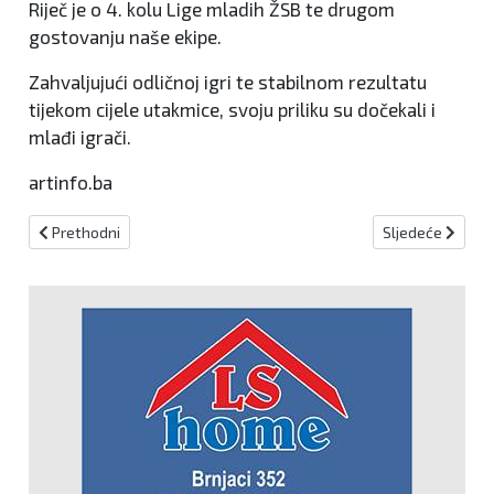
Riječ je o 4. kolu Lige mladih ŽSB te drugom
gostovanju naše ekipe.
Zahvaljujući odličnoj igri te stabilnom rezultatu
tijekom cijele utakmice, svoju priliku su dočekali i
mlađi igrači.
artinfo.ba
Prethodni članak: NK Kiseljak svladao i Vitez
Sljedeći članak:
Prethodni
Sljedeće