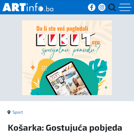
Početna
Vijesti
Sport
Kultura
Crna
kronika
Sport
Politika
Košarka: Gostujuća pobjeda
Zanimljivosti