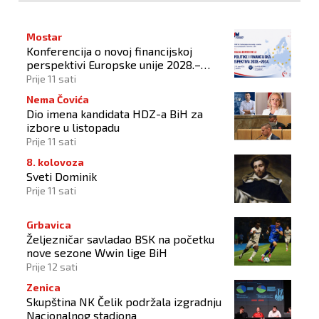
Mostar
Konferencija o novoj financijskoj
perspektivi Europske unije 2028.–
2034.
Prije 11 sati
Nema Čovića
Dio imena kandidata HDZ-a BiH za
izbore u listopadu
Prije 11 sati
8. kolovoza
Sveti Dominik
Prije 11 sati
Grbavica
Željezničar savladao BSK na početku
nove sezone Wwin lige BiH
Prije 12 sati
Zenica
Skupština NK Čelik podržala izgradnju
Nacionalnog stadiona