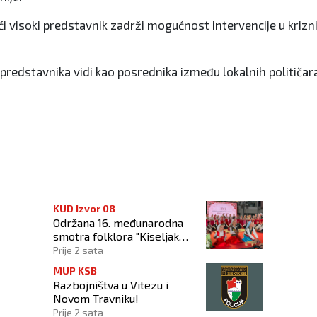
ći visoki predstavnik zadrži mogućnost intervencije u krizn
 predstavnika vidi kao posrednika između lokalnih političa
oaminga sa zemljama Balkana
KUD Izvor 08
Održana 16. međunarodna
smotra folklora "Kiseljak
2026"
Prije 2 sata
MUP KSB
Razbojništva u Vitezu i
Novom Travniku!
Prije 2 sata