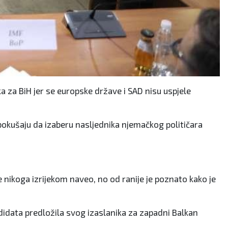
a za BiH jer se europske države i SAD nisu uspjele
 pokušaju da izaberu nasljednika njemačkog političara
e nikoga izrijekom naveo, no od ranije je poznato kako je
data predložila svog izaslanika za zapadni Balkan