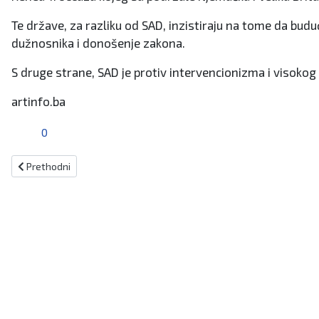
Te države, za razliku od SAD, inzistiraju na tome da budu
dužnosnika i donošenje zakona.
S druge strane, SAD je protiv intervencionizma i visokog
artinfo.ba
0
Prethodni članak: Europsko vijeće odobrilo pregovore o ukidanju r
Prethodni