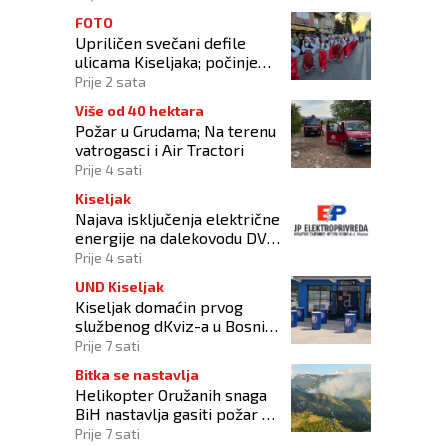
FOTO
Upriličen svečani defile
ulicama Kiseljaka; počinje
smotra folklora!
Prije 2 sata
Više od 40 hektara
Požar u Grudama; Na terenu
vatrogasci i Air Tractori
Prije 4 sati
Kiseljak
Najava isključenja električne
energije na dalekovodu DV
10 kV „DALMACIJA“
Prije 4 sati
UND Kiseljak
Kiseljak domaćin prvog
službenog dKviz-a u Bosni i
Hercegovini
Prije 7 sati
Bitka se nastavlja
Helikopter Oružanih snaga
BiH nastavlja gasiti požar na
području Konjica
Prije 7 sati