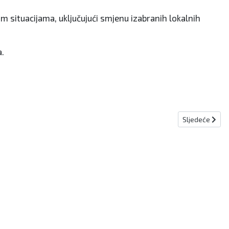
im situacijama, uključujući smjenu izabranih lokalnih
ra.
Sljedeći člana
Sljedeće