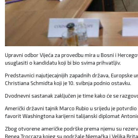
Upravni odbor Vijeća za provedbu mira u Bosni i Hercegov
usuglasiti o kandidatu koji bi bio svima prihvatljiv.
Predstavnici najutjecajnijih zapadnih država, Europske un
Christiana Schmidta koji je 10. svibnja podnio ostavku.
Dvodnevni sastanak zaključen je time kako će se razgovor
Američki državni tajnik Marco Rubio u srijedu je potvrdio
favorit Washingtona karijerni talijanski diplomat Antonio
Zbog otvorene američke podrške prema njemu su rezervi
Renea Troccaza kojeg su podržale Njemačka i Velika Brita