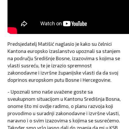
Predsjedatelj Matišić naglasio je kako su čelnici
Kantona europsko izaslanstvo upoznali sa stanjem
na području Središnje Bosne, izazovima s kojima se
vlasti susreću, te je izrazio spremnost
zakonodavne i izvršne županijske vlasti da da svoj
doprinos europskom putu Bosne i Hercegovine.
- Upoznali smo naše uvažene goste sa
sveukupnom situacijom u Kantonu Središnja Bosna,
onome što mi ovdje radimo, o planu razvoja koji
provodimo u suradnji zakonodavne i izvršne vlasti,
naravno i o svim izazovima s kojima se susrećemo.
Također smo vrlo jasno dali do znanja da mi u KSB