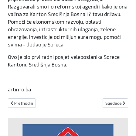
Razgovarali smo i o reformskoj agendi i kako je ona
važna za Kanton Središnja Bosna i čitavu državu.
Pomoći će ekonomskom razvoju, oblasti
obrazovanja, infrastrukturnih ulaganja, zelene
energije. Investicije od milijun eura mogu pomoći
svima - dodao je Soreca.
Ovo je bio prvi radni posjet veleposlanika Sorece
Kantonu Središnja Bosna.
artinfo.ba
Prethodni članak: Analiza Roda Blagojevića: Kaos, kolonijalna uprava
Sljedeći članak:
Prethodni
Sljedeće