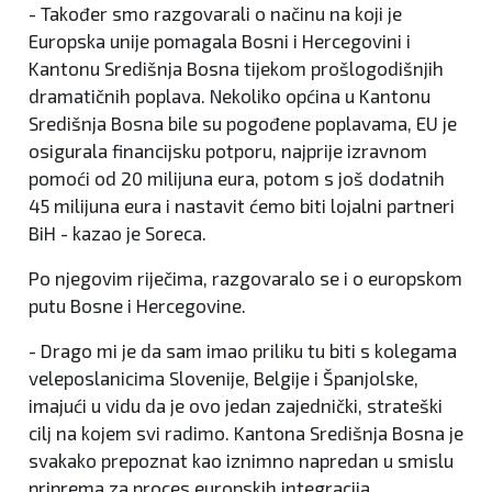
- Također smo razgovarali o načinu na koji je
Europska unije pomagala Bosni i Hercegovini i
Kantonu Središnja Bosna tijekom prošlogodišnjih
dramatičnih poplava. Nekoliko općina u Kantonu
Središnja Bosna bile su pogođene poplavama, EU je
osigurala financijsku potporu, najprije izravnom
pomoći od 20 milijuna eura, potom s još dodatnih
45 milijuna eura i nastavit ćemo biti lojalni partneri
BiH - kazao je Soreca.
Po njegovim riječima, razgovaralo se i o europskom
putu Bosne i Hercegovine.
- Drago mi je da sam imao priliku tu biti s kolegama
veleposlanicima Slovenije, Belgije i Španjolske,
imajući u vidu da je ovo jedan zajednički, strateški
cilj na kojem svi radimo. Kantona Središnja Bosna je
svakako prepoznat kao iznimno napredan u smislu
priprema za proces europskih integracija.