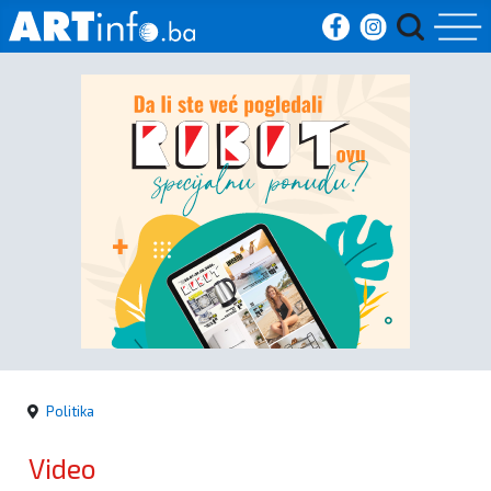
Početna
Vijesti
Sport
Kultura
Crna
kronika
Politika
Politika
Video
Zanimljivosti