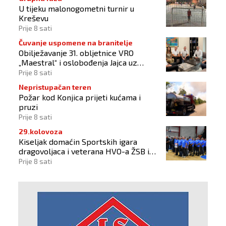
U tijeku malonogometni turnir u
Kreševu
Prije 8 sati
Čuvanje uspomene na branitelje
Obilježavanje 31. obljetnice VRO
„Maestral“ i oslobođenja Jajca uz
pokroviteljstvo HNS-a BiH
Prije 8 sati
Nepristupačan teren
Požar kod Konjica prijeti kućama i
pruzi
Prije 8 sati
29.kolovoza
Kiseljak domaćin Sportskih igara
dragovoljaca i veterana HVO-a ŽSB i
Dana branitelja
Prije 8 sati