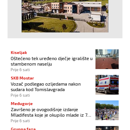
Kiseljak
Oštećeno tek uređeno dječje igralište u
stambenom naselju
Prije 6 sati
SKB Mostar
Vozač podlegao ozljedama nakon
sudara kod Tomislavgrada
Prije 6 sati
Međugorje
Završeno je ovogodišnje izdanje
Mladifesta koje je okupilo mlade iz 73
zemlje svijeta
Prije 6 sati
Grupna faza