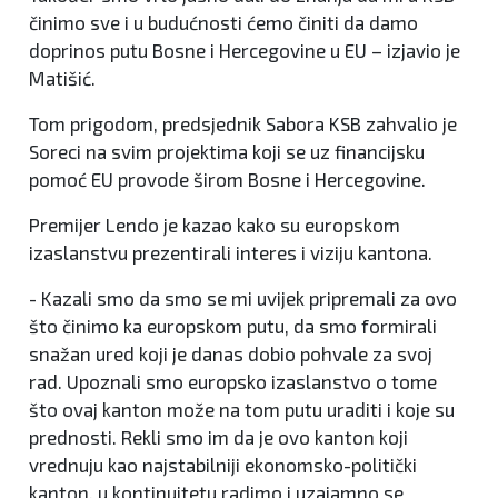
činimo sve i u budućnosti ćemo činiti da damo
doprinos putu Bosne i Hercegovine u EU – izjavio je
Matišić.
Tom prigodom, predsjednik Sabora KSB zahvalio je
Soreci na svim projektima koji se uz financijsku
pomoć EU provode širom Bosne i Hercegovine.
Premijer Lendo je kazao kako su europskom
izaslanstvu prezentirali interes i viziju kantona.
- Kazali smo da smo se mi uvijek pripremali za ovo
što činimo ka europskom putu, da smo formirali
snažan ured koji je danas dobio pohvale za svoj
rad. Upoznali smo europsko izaslanstvo o tome
što ovaj kanton može na tom putu uraditi i koje su
prednosti. Rekli smo im da je ovo kanton koji
vrednuju kao najstabilniji ekonomsko-politički
kanton, u kontinuitetu radimo i uzajamno se