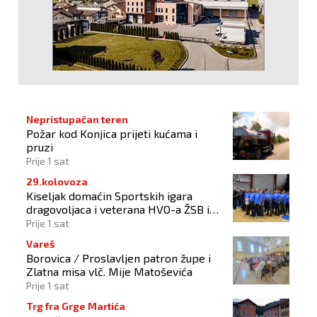
Nepristupačan teren
Požar kod Konjica prijeti kućama i
pruzi
Prije 1 sat
29.kolovoza
Kiseljak domaćin Sportskih igara
dragovoljaca i veterana HVO-a ŽSB i
Dana branitelja
Prije 1 sat
Vareš
Borovica / Proslavljen patron župe i
Zlatna misa vlč. Mije Matoševića
Prije 1 sat
Trg fra Grge Martića