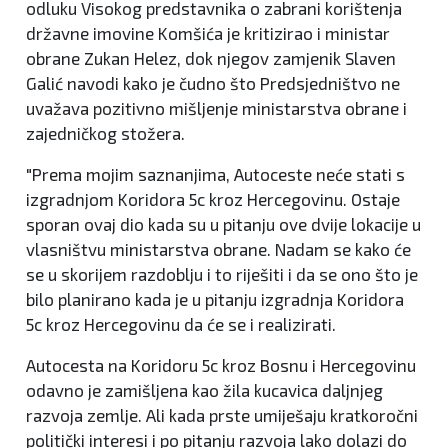
odluku Visokog predstavnika o zabrani korištenja
državne imovine Komšića je kritizirao i ministar
obrane Zukan Helez, dok njegov zamjenik Slaven
Galić navodi kako je čudno što Predsjedništvo ne
uvažava pozitivno mišljenje ministarstva obrane i
zajedničkog stožera.
"Prema mojim saznanjima, Autoceste neće stati s
izgradnjom Koridora 5c kroz Hercegovinu. Ostaje
sporan ovaj dio kada su u pitanju ove dvije lokacije u
vlasništvu ministarstva obrane. Nadam se kako će
se u skorijem razdoblju i to riješiti i da se ono što je
bilo planirano kada je u pitanju izgradnja Koridora
5c kroz Hercegovinu da će se i realizirati.
Autocesta na Koridoru 5c kroz Bosnu i Hercegovinu
odavno je zamišljena kao žila kucavica daljnjeg
razvoja zemlje. Ali kada prste umiješaju kratkoročni
politički interesi i po pitanju razvoja lako dolazi do