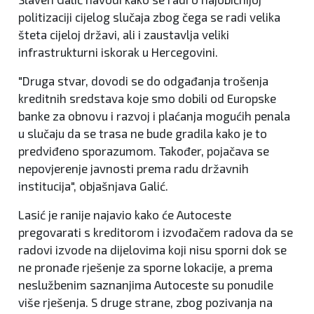
politizaciji cijelog slučaja zbog čega se radi velika
šteta cijeloj državi, ali i zaustavlja veliki
infrastrukturni iskorak u Hercegovini.
"Druga stvar, dovodi se do odgađanja trošenja
kreditnih sredstava koje smo dobili od Europske
banke za obnovu i razvoj i plaćanja mogućih penala
u slučaju da se trasa ne bude gradila kako je to
predviđeno sporazumom. Također, pojačava se
nepovjerenje javnosti prema radu državnih
institucija", objašnjava Galić.
Lasić je ranije najavio kako će Autoceste
pregovarati s kreditorom i izvođačem radova da se
radovi izvode na dijelovima koji nisu sporni dok se
ne pronađe rješenje za sporne lokacije, a prema
neslužbenim saznanjima Autoceste su ponudile
više rješenja. S druge strane, zbog pozivanja na