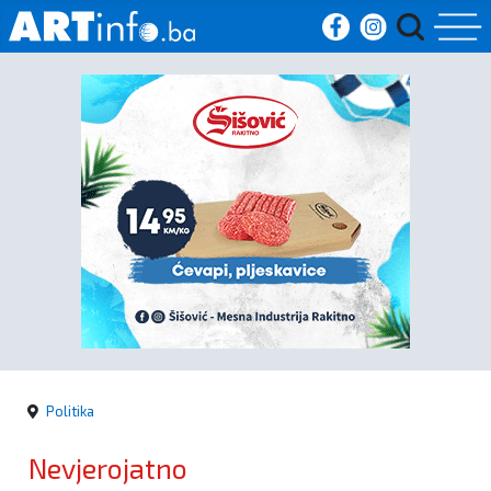
Početna
Vijesti
Sport
Kultura
Crna
kronika
Politika
Politika
Nevjerojatno
Zanimljivosti