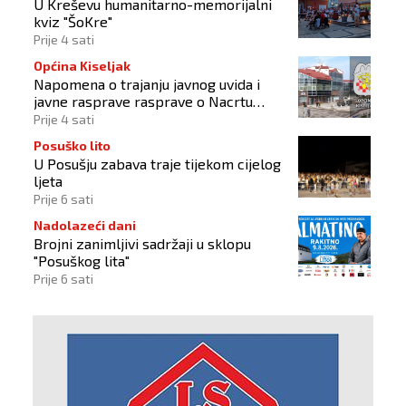
U Kreševu humanitarno-memorijalni
kviz "ŠoKre"
Prije 4 sati
Općina Kiseljak
Napomena o trajanju javnog uvida i
javne rasprave rasprave o Nacrtu
prostornog plana
Prije 4 sati
Posuško lito
U Posušju zabava traje tijekom cijelog
ljeta
Prije 6 sati
Nadolazeći dani
Brojni zanimljivi sadržaji u sklopu
"Posuškog lita"
Prije 6 sati