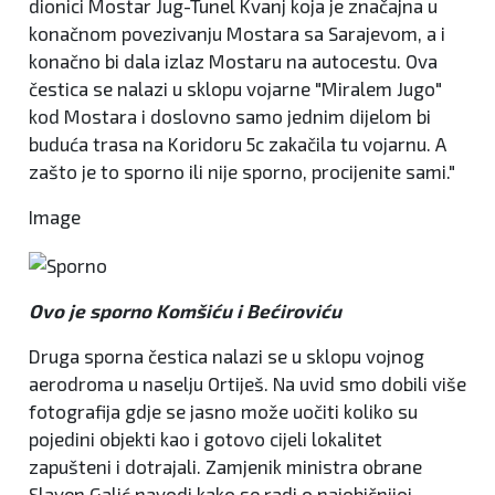
dionici Mostar Jug-Tunel Kvanj koja je značajna u
konačnom povezivanju Mostara sa Sarajevom, a i
konačno bi dala izlaz Mostaru na autocestu. Ova
čestica se nalazi u sklopu vojarne "Miralem Jugo"
kod Mostara i doslovno samo jednim dijelom bi
buduća trasa na Koridoru 5c zakačila tu vojarnu. A
zašto je to sporno ili nije sporno, procijenite sami."
Image
Ovo je sporno Komšiću i Bećiroviću
Druga sporna čestica nalazi se u sklopu vojnog
aerodroma u naselju Ortiješ. Na uvid smo dobili više
fotografija gdje se jasno može uočiti koliko su
pojedini objekti kao i gotovo cijeli lokalitet
zapušteni i dotrajali. Zamjenik ministra obrane
Slaven Galić navodi kako se radi o najobičnijoj