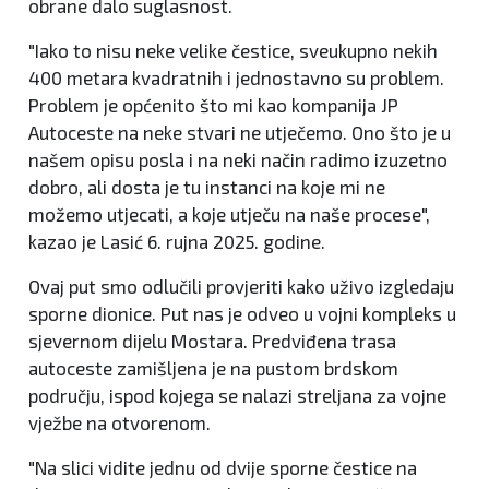
obrane dalo suglasnost.
"Iako to nisu neke velike čestice, sveukupno nekih
400 metara kvadratnih i jednostavno su problem.
Problem je općenito što mi kao kompanija JP
Autoceste na neke stvari ne utječemo. Ono što je u
našem opisu posla i na neki način radimo izuzetno
dobro, ali dosta je tu instanci na koje mi ne
možemo utjecati, a koje utječu na naše procese",
kazao je Lasić 6. rujna 2025. godine.
Ovaj put smo odlučili provjeriti kako uživo izgledaju
sporne dionice. Put nas je odveo u vojni kompleks u
sjevernom dijelu Mostara. Predviđena trasa
autoceste zamišljena je na pustom brdskom
području, ispod kojega se nalazi streljana za vojne
vježbe na otvorenom.
"Na slici vidite jednu od dvije sporne čestice na