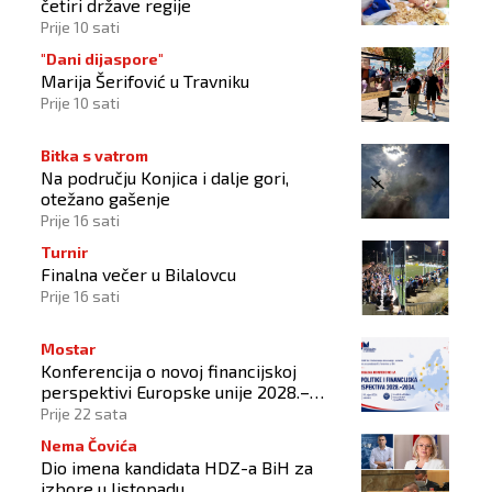
četiri države regije
Prije 10 sati
"Dani dijaspore"
Marija Šerifović u Travniku
Prije 10 sati
Bitka s vatrom
Na području Konjica i dalje gori,
otežano gašenje
Prije 16 sati
Turnir
Finalna večer u Bilalovcu
Prije 16 sati
Mostar
Konferencija o novoj financijskoj
perspektivi Europske unije 2028.–
2034.
Prije 22 sata
Nema Čovića
Dio imena kandidata HDZ-a BiH za
izbore u listopadu