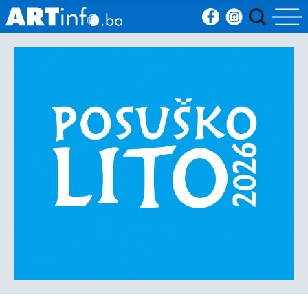
Početna
Vijesti
Sport
Kultura
Crna
kronika
Politika
Zanimljivosti