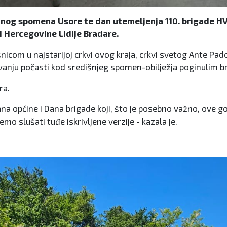
anog spomena Usore te dan utemeljenja 110. brigade HV
i Hercegovine Lidije Bradare.
nicom u najstarijoj crkvi ovog kraja, crkvi svetog Ante P
nju počasti kod središnjeg spomen-obilježja poginulim br
ra.
a općine i Dana brigade koji, što je posebno važno, ove godi
mo slušati tuđe iskrivljene verzije - kazala je.