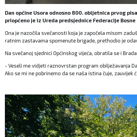
Dan općine Usora odnosno 800. obljetnica prvog pis
priopćeno je iz Ureda predsjednice Federacije Bosne 
Ona je nazočila svečanosti koja je započela misom zaduš
ratnim zastavama spomenute brigade, prethodio je odava
Na svečanoj sjednici Općinskog vijeća, obratila se i Brada
- Veseli me vidjeti raznovrstan program obilježavanja Dan
Ako se mi ne pobrinemo da se naša istina čuje, zauvijek će