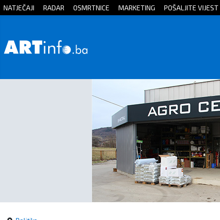
NATJEČAJI
RADAR
OSMRTNICE
MARKETING
POŠALJITE VIJEST
Početna
Vijesti
Sport
Kultura
Crna
kronika
Politika
Zanimljivosti