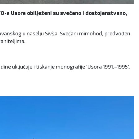
O-a Usora obilježeni su svečano i dostojanstveno,
adovanskog u naselju Sivša. Svečani mimohod, predvođen
aniteljima.
ne uključuje i tiskanje monografije 'Usora 1991.–1995.'.