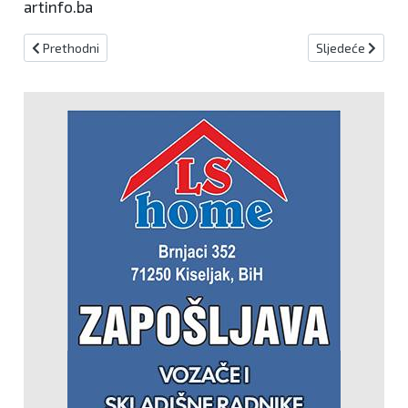
artinfo.ba
Prethodni članak: Škobić odgovorio Nikšiću: Konstitutivnost naro
Sljedeći članak:
Prethodni
Sljedeće