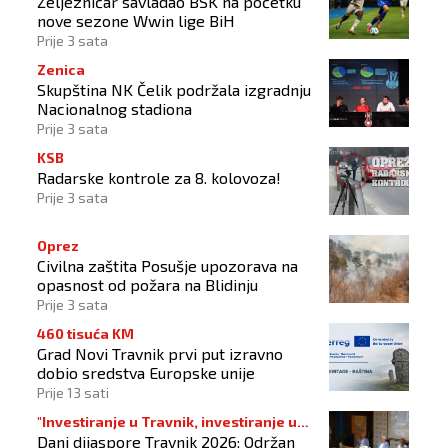
Željezničar savladao BSK na početku
nove sezone Wwin lige BiH
Prije 3 sata
Zenica
Skupština NK Čelik podržala izgradnju
Nacionalnog stadiona
Prije 3 sata
KSB
Radarske kontrole za 8. kolovoza!
Prije 3 sata
Oprez
Civilna zaštita Posušje upozorava na
opasnost od požara na Blidinju
Prije 3 sata
460 tisuća KM
Grad Novi Travnik prvi put izravno
dobio sredstva Europske unije
Prije 13 sati
"Investiranje u Travnik, investiranje u
Dani dijaspore Travnik 2026: Održan
budućnost"