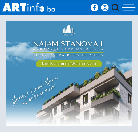
Početna
Vijesti
Sport
Kultura
Crna
kronika
Politika
Zanimljivosti