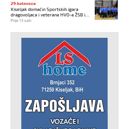
29.kolovoza
Kiseljak domaćin Sportskih igara
dragovoljaca i veterana HVO-a ŽSB i
Dana branitelja
Prije 13 sati