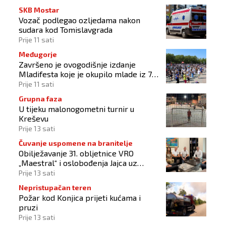
SKB Mostar
Vozač podlegao ozljedama nakon
sudara kod Tomislavgrada
Prije 11 sati
Međugorje
Završeno je ovogodišnje izdanje
Mladifesta koje je okupilo mlade iz 73
zemlje svijeta
Prije 11 sati
Grupna faza
U tijeku malonogometni turnir u
Kreševu
Prije 13 sati
Čuvanje uspomene na branitelje
Obilježavanje 31. obljetnice VRO
„Maestral“ i oslobođenja Jajca uz
pokroviteljstvo HNS-a BiH
Prije 13 sati
Nepristupačan teren
Požar kod Konjica prijeti kućama i
pruzi
Prije 13 sati