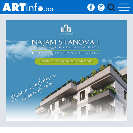
Početna
Vijesti
Sport
Kultura
Crna
kronika
Politika
Zanimljivosti