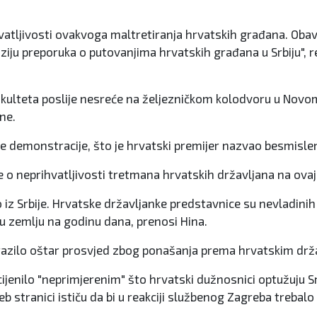
vatljivosti ovakvoga maltretiranja hrvatskih građana. Obavij
iziju preporuka o putovanjima hrvatskih građana u Srbiju", 
a fakulteta poslije nesreće na željezničkom kolodvoru u Nov
ne.
 te demonstracije, što je hrvatski premijer nazvao besmisl
e o neprihvatljivosti tretmana hrvatskih državljana na ovaj n
no iz Srbije. Hrvatske državljanke predstavnice su nevladin
k u zemlju na godinu dana, prenosi Hina.
izrazilo oštar prosvjed zbog ponašanja prema hrvatskim dr
ijenilo "neprimjerenim" što hrvatski dužnosnici optužuju Srb
anici ističu da bi u reakciji službenog Zagreba trebalo bit