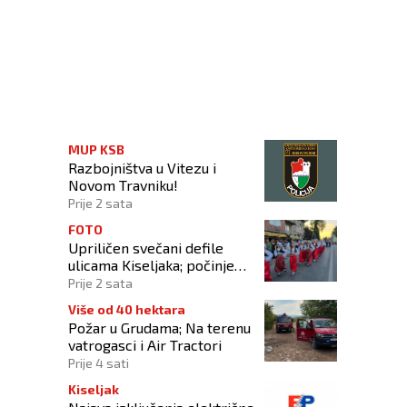
zakon o e-trgovini
MUP KSB
Razbojništva u Vitezu i
Novom Travniku!
Prije 2 sata
FOTO
Upriličen svečani defile
ulicama Kiseljaka; počinje
smotra folklora!
Prije 2 sata
Više od 40 hektara
Požar u Grudama; Na terenu
vatrogasci i Air Tractori
Prije 4 sati
Kiseljak