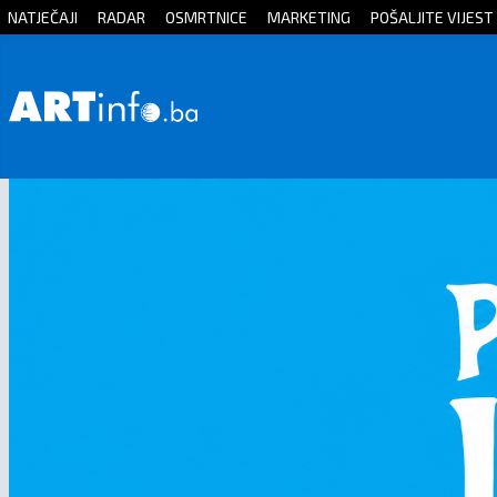
NATJEČAJI
RADAR
OSMRTNICE
MARKETING
POŠALJITE VIJEST
Početna
Vijesti
Sport
Kultura
Crna
kronika
Politika
Zanimljivosti