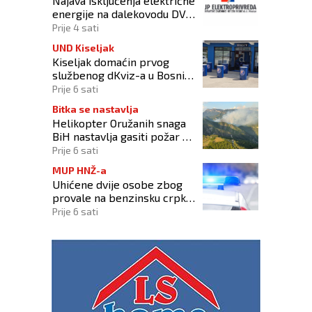
Najava isključenja električne
energije na dalekovodu DV
10 kV „DALMACIJA“
Prije 4 sati
UND Kiseljak
Kiseljak domaćin prvog
službenog dKviz-a u Bosni i
Hercegovini
Prije 6 sati
Bitka se nastavlja
Helikopter Oružanih snaga
BiH nastavlja gasiti požar na
području Konjica
Prije 6 sati
MUP HNŽ-a
Uhićene dvije osobe zbog
provale na benzinsku crpku
u Konjicu
Prije 6 sati