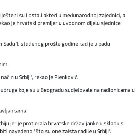
ešteni su i ostali akteri u međunarodnoj zajednici, a
rekao je hrvatski premijer u uvodnom dijelu sjednice
om Sadu 1. studenog prošle godine kad je u padu
enim.
ačin u Srbiji", rekao je Plenković.
ih udruga koje su u Beogradu sudjelovale na radionicama u
žavljankama.
iju jer je protjerala hrvatske državljanke u skladu s
i navedeno "što su one zaista radile u Srbiji".