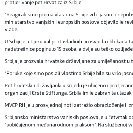
protjerivanje pet Hrvatica iz Srbije.
"Reagirali smo prema vlastima Srbije vrlo jasno o neprih
ministarstvo vanjskih i europskih poslova objavilo je rev
vlade.
U Srbiji je u tijeku val protuvladinih prosvjeda i blokad
nadstrešnice poginulo 15 osoba, a dvije su teško ozlijeđe
Srbija je prozvala hrvatske državljane za umiješanost u
"Poruke koje smo poslali vlastima Srbije bile su vrlo jasn
Pet hrvatskih državljanki u srijedu je uhićeno i protjera
organizaciji Erste Stiftunga. Srbija im je zabranila ulaza
MVEP RH je u prosvjednoj noti zatražio obrazloženje i 
Srbijansko ministarstvo vanjskih poslova je u četvrtak oc
"uobičajenom međunarodnom praksom". Na službenoj web str