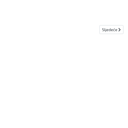
Sljedeći člana
Sljedeće