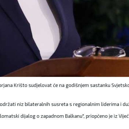
Borjana Krišto sudjelovat će na godišnjem sastanku Svjet
žati niz bilateralnih susreta s regionalnim liderima i d
Diplomatski dijalog o zapadnom Balkanu", priopćeno je iz Vije