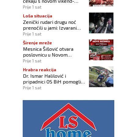
čekaju s novom vikend-
akcijom!
Prije 1 sat
Loša situacija
Zenički rudari drugu noć
prenoćili u jami: Izvarani
smo, više nikome ne
Prije 1 sat
vjerujemo
Širenje mreže
Mesnica Šišović otvara
poslovnicu u Novom
Travniku!
Prije 1 sat
Hrabra reakcija
Dr. Ismar Halilović i
pripadnici OS BiH pomogli
ozlijeđenim u prometnoj
Prije 1 sat
kod Busovače!