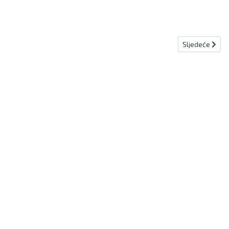
Sljedeći člana
Sljedeće