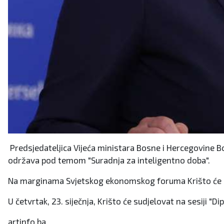
Predsjedateljica Vijeća ministara Bosne i Hercegovine 
održava pod temom "Suradnja za inteligentno doba".
Na marginama Svjetskog ekonomskog foruma Krišto će odr
U četvrtak, 23. siječnja, Krišto će sudjelovat na sesiji "
artinfo.ba