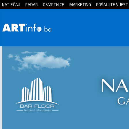
NATJEČAJI
RADAR
OSMRTNICE
MARKETING
POŠALJITE VIJEST
Početna
Vijesti
Sport
Kultura
Crna
kronika
Politika
Zanimljivosti