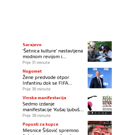
 vanrednoj sjednici 28. siječnja
Sarajevo
'Šetnica kulture' nastavljena
modnom revijom i
predstavljanjem kozmetike
Prije 31 minute
Nogomet
Žene predvode otpor
Infantinu dok se FIFA
suočava s krizom
Prije 36 minute
upravljanja
Vinska manifestacija
Sedmo izdanje
manifestacije 'Kušaj ljubuška
vina' donosi vrhunska vina,
Prije 38 minute
gastronomiju i glazbu
Popusti za kupce
Mesnice Šišović spremno