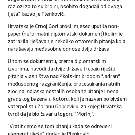
razlozi za to su brojni, osobito događaji od ovoga
ljeta”, kazao je Plenković.
Hrvatska je Crnoj Gori prošli mjesec uputila non-
paper (neformalni diplomatski dokument) kojim je
zatražila rješavanje nekoliko otvorenih pitanja koja
narušavaju međusobne odnose dviju država.
U tom se dokumentu, prema diplomatskim
izvorima, navodi da dvije države trebaju riješiti
pitanja vlasništva nad školskim brodom "Jadran",
međusobnog razgraničenja, procesuiranja ratnih
zločina, nalaska nestalih osoba te pitanje imena
gradskog bazena u Kotoru, koji je nazvan po bivšem
vaterpolistu Zoranu Gopčeviću, za kojeg Hrvatska
tvrdi da je bio čuvar u logoru "Morinj".
“Vratit ćemo se tom pitanju kada se određeni
elementi riješe”, dodao je Plenković.