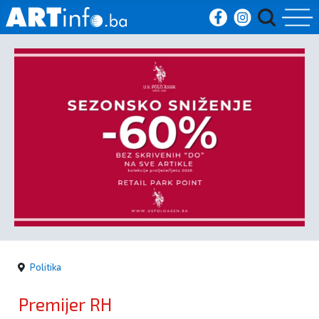
Početna
Vijesti
Sport
Kultura
Crna
kronika
Politika
Politika
Premijer RH
Zanimljivosti