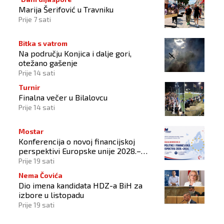
Marija Šerifović u Travniku
Prije 7 sati
Bitka s vatrom
Na području Konjica i dalje gori,
otežano gašenje
Prije 14 sati
Turnir
Finalna večer u Bilalovcu
Prije 14 sati
Mostar
Konferencija o novoj financijskoj
perspektivi Europske unije 2028.–
2034.
Prije 19 sati
Nema Čovića
Dio imena kandidata HDZ-a BiH za
izbore u listopadu
Prije 19 sati