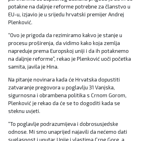
potakne na daljnje reforme potrebne za članstvo u
EU-u, izjavio je u srijedu hrvatski premijer Andrej
Plenković.
“Ovo je prigoda da rezimiramo kakvo je stanje u
procesu proširenja, da vidimo kako koja zemlja
napreduje prema Europskoj uniji i da ih potaknemo
na daljnje reforme”, rekao je Plenković uoči početka
samita, javila je Hina.
Na pitanje novinara kada će Hrvatska dopustiti
zatvaranje pregovora u poglavlju 31 Vanjska,
sigurnosna i obrambena politika s Crnom Gorom,
Plenković je rekao da će se to dogoditi kada se
steknu uvjeti.
“To poglavlje podrazumijeva i dobrosusjedske
odnose. Mi smo unaprijed najavili da nećemo dati
suglasnost i unutar Unije i vlastima Crne Gore, a