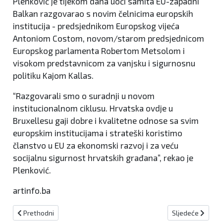
Plenković je tijekom dana uoči samita EU-zapadni
Balkan razgovarao s novim čelnicima europskih
institucija - predsjednikom Europskog vijeća
Antoniom Costom, novom/starom predsjednicom
Europskog parlamenta Robertom Metsolom i
visokom predstavnicom za vanjsku i sigurnosnu
politiku Kajom Kallas.
“Razgovarali smo o suradnji u novom
institucionalnom ciklusu. Hrvatska ovdje u
Bruxellesu gaji dobre i kvalitetne odnose sa svim
europskim institucijama i strateški koristimo
članstvo u EU za ekonomski razvoj i za veću
socijalnu sigurnost hrvatskih građana”, rekao je
Plenković.
artinfo.ba
Prethodni članak: Lendo : Dodatna dva milijuna KM za općine po
Sljedeći članak:
Prethodni
Sljedeće