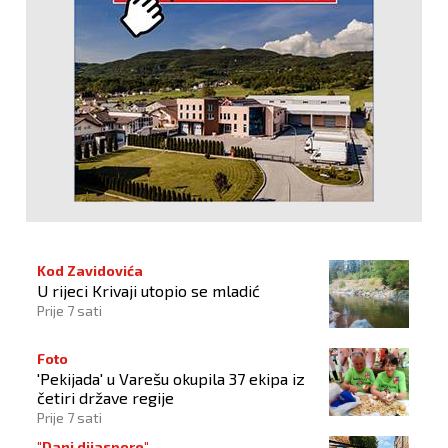
Kod Zavidovića
U rijeci Krivaji utopio se mladić
Prije 7 sati
Foto
'Pekijada' u Varešu okupila 37 ekipa iz
četiri države regije
Prije 7 sati
"Dani dijaspore"