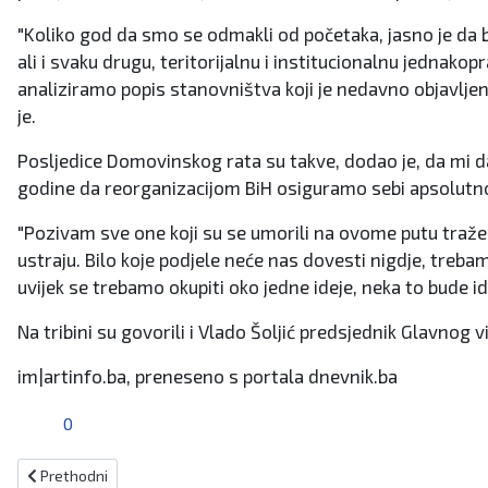
"Koliko god da smo se odmakli od početaka, jasno je da 
ali i svaku drugu, teritorijalnu i institucionalnu jedna
analiziramo popis stanovništva koji je nedavno objavljen, 
je.
Posljedice Domovinskog rata su takve, dodao je, da mi d
godine da reorganizacijom BiH osiguramo sebi apsolutno 
"Pozivam sve one koji su se umorili na ovome putu tra
ustraju. Bilo koje podjele neće nas dovesti nigdje, trebam
uvijek se trebamo okupiti oko jedne ideje, neka to bude i
Na tribini su govorili i Vlado Šoljić predsjednik Glavno
im|artinfo.ba, preneseno s portala dnevnik.ba
0
Prethodni članak: Kandidati HDZ-a za XI izbornu jedinicu predstavit 
Prethodni