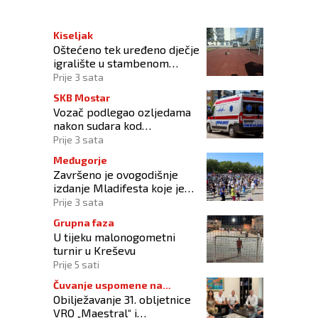
Kiseljak
Oštećeno tek uređeno dječje
igralište u stambenom
naselju
Prije 3 sata
SKB Mostar
Vozač podlegao ozljedama
nakon sudara kod
Tomislavgrada
Prije 3 sata
Međugorje
Završeno je ovogodišnje
izdanje Mladifesta koje je
okupilo mlade iz 73 zemlje
Prije 3 sata
svijeta
Grupna faza
U tijeku malonogometni
turnir u Kreševu
Prije 5 sati
Čuvanje uspomene na
Obilježavanje 31. obljetnice
branitelje
VRO „Maestral“ i