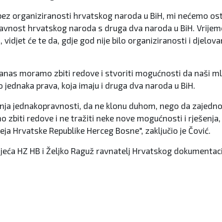
bez organiziranosti hrvatskog naroda u BiH, mi nećemo ostv
kopravnost hrvatskog naroda s druga dva naroda u BiH. Vrije
vidjet će te da, gdje god nije bilo organiziranosti i djelov
anas moramo zbiti redove i stvoriti mogućnosti da naši ml
jednaka prava, koja imaju i druga dva naroda u BiH.
ženja jednakopravnosti, da ne klonu duhom, nego da zajed
o zbiti redove i ne tražiti neke nove mogućnosti i rješenja, 
deja Hrvatske Republike Herceg Bosne", zaključio je Čović.
g vijeća HZ HB i Željko Raguž ravnatelj Hrvatskog dokumenta
će se i u Kiseljaku