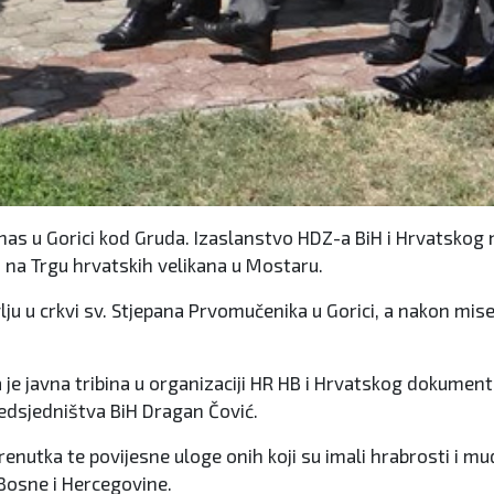
anas u Gorici kod Gruda. Izaslanstvo HDZ-a BiH i Hrvatskog
 na Trgu hrvatskih velikana u Mostaru.
u u crkvi sv. Stjepana Prvomučenika u Gorici, a nakon mis
je javna tribina u organizaciji HR HB i Hrvatskog dokument
redsjedništva BiH Dragan Čović.
trenutka te povijesne uloge onih koji su imali hrabrosti i 
 Bosne i Hercegovine.