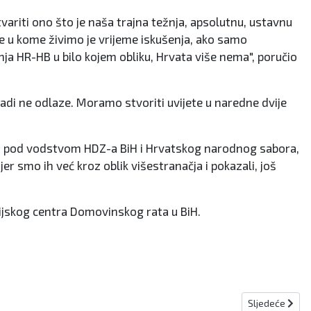
ariti ono što je naša trajna težnja, apsolutnu, ustavnu
me u kome živimo je vrijeme iskušenja, ako samo
anja HR-HB u bilo kojem obliku, Hrvata više nema", poručio
adi ne odlaze. Moramo stvoriti uvijete u naredne dvije
no pod vodstvom HDZ-a BiH i Hrvatskog narodnog sabora,
jer smo ih već kroz oblik višestranačja i pokazali, još
cijskog centra Domovinskog rata u BiH.
Sljedeći člana
Sljedeće