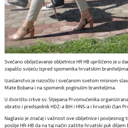
Svečano obilježavanje obljetnice HR HB upriličeno je u d
zapalilo svijeću ispred spomenika hrvatskim braniteljima
Izaslanstvo je nazočilo i svečanom svetom misnom slavlj
Mate Bobana i na spomenik poginulim braniteljima.
U dvorištu crkve sv. Stjepana Prvomučenika organizirana 
obratio i predsjednik HDZ-a BiH i HNS-a i hrvatski član P
Naglasio je značaj i važnost ove obljetnice i povijesnog 
poslije HR-HB da na taj način zaštite hrvatski puk diljem