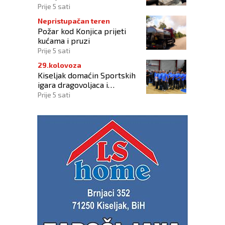
oslobođenja Jajca uz
Prije 5 sati
pokroviteljstvo HNS-a BiH
Nepristupačan teren
Požar kod Konjica prijeti
kućama i pruzi
Prije 5 sati
29.kolovoza
Kiseljak domaćin Sportskih
igara dragovoljaca i
veterana HVO-a ŽSB i Dana
Prije 5 sati
branitelja