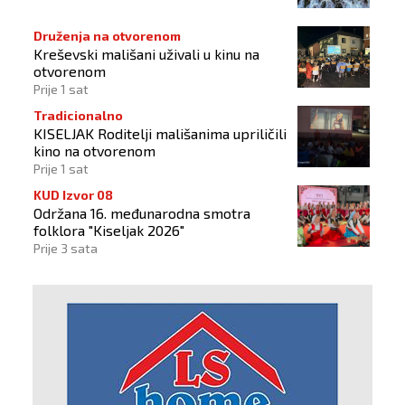
Druženja na otvorenom
Kreševski mališani uživali u kinu na
otvorenom
Prije 1 sat
Tradicionalno
KISELJAK Roditelji mališanima upriličili
kino na otvorenom
Prije 1 sat
KUD Izvor 08
Održana 16. međunarodna smotra
folklora "Kiseljak 2026"
Prije 3 sata