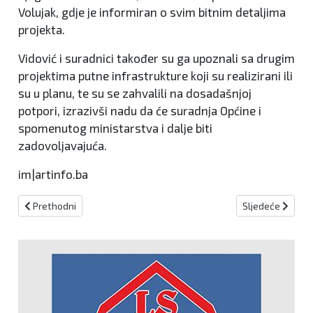
Volujak, gdje je informiran o svim bitnim detaljima
projekta.
Vidović i suradnici također su ga upoznali sa drugim
projektima putne infrastrukture koji su realizirani ili
su u planu, te su se zahvalili na dosadašnjoj
potpori, izrazivši nadu da će suradnja Općine i
spomenutog ministarstva i dalje biti
zadovoljavajuća.
im|artinfo.ba
Prethodni članak: "Brexit" na čekanju
Sljedeći članak:
Prethodni
Sljedeće