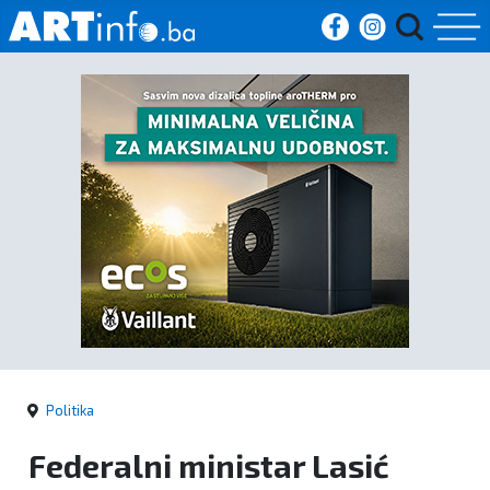
Početna
Vijesti
Sport
Kultura
Crna
kronika
Politika
Politika
Federalni ministar Lasić
Zanimljivosti