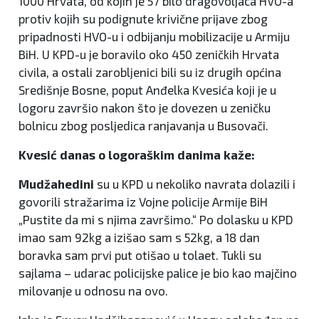
1000 Hrvata, od kojih je 57 bilo dragovoljaca HVO-a
protiv kojih su podignute krivične prijave zbog
pripadnosti HVO-u i odbijanju mobilizacije u Armiju
BiH. U KPD-u je boravilo oko 450 zeničkih Hrvata
civila, a ostali zarobljenici bili su iz drugih općina
Središnje Bosne, poput Anđelka Kvesića koji je u
logoru završio nakon što je dovezen u zeničku
bolnicu zbog posljedica ranjavanja u Busovači.
Kvesić danas o logoraškim danima kaže:
Mudžahedini
su u KPD u nekoliko navrata dolazili i
govorili stražarima iz Vojne policije Armije BiH
„Pustite da mi s njima završimo.“ Po dolasku u KPD
imao sam 92kg a izišao sam s 52kg, a 18 dan
boravka sam prvi put otišao u tolaet. Tukli su
sajlama – udarac policijske palice je bio kao majčino
milovanje u odnosu na ovo.