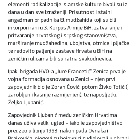
elementi radikalizacije islamske kulture bivali su iz
dana u dan sve izraženiji. Prisutnost i stalni
angažman pripadnika El mudžahida koji su bili
inkorporirani u 3. Korpus Armije BiH, zatvaranje i
pritvaranje hrvatskog i srpskog stanovništva,
marširanje mudžahedina, ubojstva, otmice i pljačke
te redovito paljenje zastave Hrvata u BiH na
zeničkim ulicama bili su ratna svakodnevica.
Ipak, brigada HVO-a „Jure Francetić“ Zenica prva je
vojna formacija osnovana u Zenici – njen prvi
zapovjednik bio je Zoran Čović, potom Živko Totić (
zarobljen i kasnije razmijenjen), te naposljetku
Željko Ljubanić.
Zapovjednik Ljubanić među zeničkim Hrvatima
danas uživa veliki ugled – iako je zapovjedništvo
preuzeo u lipnju 1993. nakon pada Ovnaka i
Brajkovića, njegovi su bojovnici sudjelovali u obrani