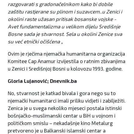
razgovarati s gradonačelnikom kako bi dobile
zaštitu rastjerane su plinom i suzavcem..u Zenici i
okolini raste užasan pritisak bosanske vojske -
Avet fundamentalizma u velikom dijelu Središnje
Bosne sada je stvarnost. Sela u okolini Zenice sva
su već etnički očišćena „
Ovim je rječima njemačka humanitarna organizacija
Komitee Cap Anamur izvijestila o ratnim zbivanjima
u Zenici i Središnjoj Bosni u kolovozu 1993. godine.
Gloria Lujanović; Dnevnik.ba
No, stvarnost je katkad bivala i gora nego su to
njemački humanitarci imali priliku vidjeti i zabilježiti.
Zenica je u svega nekoliko mjeseci postala istinski
bošnjačko-muslimanski centar u BiH u vojnom i
političkom smislu – nekadašnje kino Metalurg
pretvoreno je u Balkanski islamski centar a