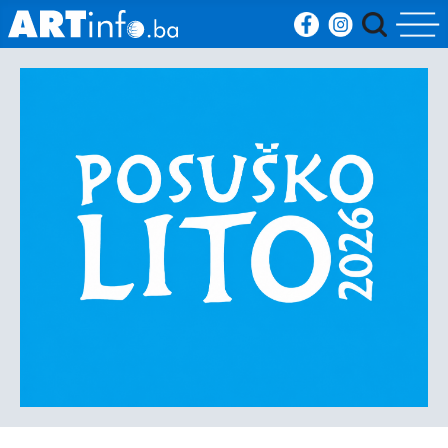
Početna
Vijesti
Sport
Kultura
Crna
kronika
Politika
Zanimljivosti