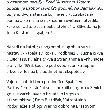
u majčinom naručju. Pred Muzičkom školom
upucan je Dalibor Tavić (20 godina). Na Badnjak '93.
ubijeno
dvoje staraca kojima je u kuću ubačena
bomba a komisija je naknadnim uviđajem utvrdila
kako se radilo o „samoubojstvima“. U Bilivodama je
Jozo Kusturura spaljen živ.
Napadi na katoličke bogomolje i groblja su se
nastavili- kapela sv. Roka u Podbriježju, župna crkva
u Čajdrašu, filijalna crkva u Stranjanima a vrhunac je
bio 17. 12. 1993. kada je pod svod zvonika župne
crkve sv. Josipa bio podmetnut ekspoloziv.
Vojno – politički vrh predvođen Spahićem i
Patkovićem zaslužni su za nekoliko logora u Zenici
gdje je zarobljavanjo hrvatsko i srpsko
stanovništvo ( Dom Bistričak, Vatrostalno
Podbriježje, Poljoprivredno dobro na Brezovom