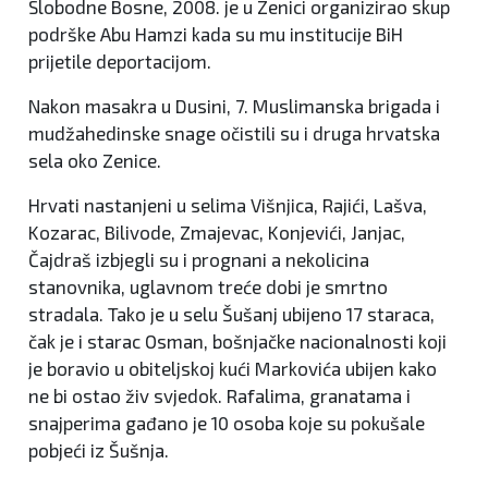
Slobodne Bosne, 2008. je u Zenici organizirao skup
podrške Abu Hamzi kada su mu institucije BiH
prijetile deportacijom.
Nakon masakra u Dusini, 7. Muslimanska brigada i
mudžahedinske snage očistili su i druga hrvatska
sela oko Zenice.
Hrvati nastanjeni u selima Višnjica, Rajići, Lašva,
Kozarac, Bilivode, Zmajevac, Konjevići, Janjac,
Čajdraš izbjegli su i prognani a nekolicina
stanovnika, uglavnom treće dobi je smrtno
stradala. Tako je u selu Šušanj ubijeno 17 staraca,
čak je i starac Osman, bošnjačke nacionalnosti koji
je boravio u obiteljskoj kući Markovića ubijen kako
ne bi ostao živ svjedok. Rafalima, granatama i
snajperima gađano je 10 osoba koje su pokušale
pobjeći iz Šušnja.