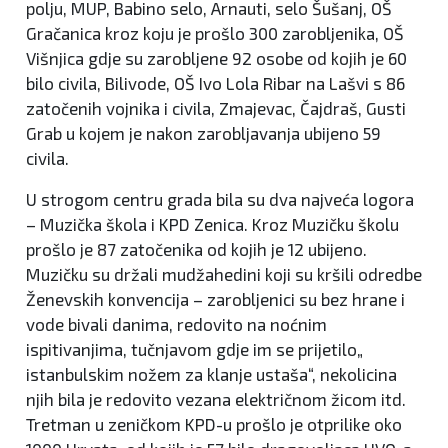
polju, MUP, Babino selo, Arnauti, selo Šušanj, OŠ
Gračanica kroz koju je prošlo 300 zarobljenika, OŠ
Višnjica gdje su zarobljene 92 osobe od kojih je 60
bilo civila, Bilivode, OŠ Ivo Lola Ribar na Lašvi s 86
zatočenih vojnika i civila, Zmajevac, Čajdraš, Gusti
Grab u kojem je nakon zarobljavanja ubijeno 59
civila.
U strogom centru grada bila su dva najveća logora
– Muzička škola i KPD Zenica. Kroz Muzičku školu
prošlo je 87 zatočenika od kojih je 12 ubijeno.
Muzičku su držali mudžahedini koji su kršili odredbe
Ženevskih konvencija – zarobljenici su bez hrane i
vode bivali danima, redovito na noćnim
ispitivanjima, tučnjavom gdje im se prijetilo„
istanbulskim nožem za klanje ustaša“, nekolicina
njih bila je redovito vezana električnom žicom itd.
Tretman u zeničkom KPD-u prošlo je otprilike oko