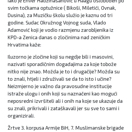
Iako je Enver Hadžihasanović u Haagu oslobođen po
svim točkama optužnice ( Bikoši, Miletići, Ovnak,
Dusina), za Muzičku školu služio je kaznu od tri
godine. Sudac Okružnog Vojnog suda, Vlado
Adamović koji je vodio razmjenu zarobljenika iz
KPD-a Zenica danas o zločinima nad zeničkim
Hrvatima kaže:
Iluzorno je zločine koji su negdje bili i masovini,
nazivati sporadičnim događajima za koje tobože
nitko nije znao. Možda je to i drugačije? Možda su
to znali, htjeli i združivali se da to isto i učine?
Neizmjerno je važno da pravosudne institucije
istraže ulogu i onih koji su naznačeni kao mogući
neposredni izvršiteli ali i onih na koje se ukazuje da
su znali, prikrivali i zataškavali jer su sve to sami i
organizirali.
Žrtve 3. korpusa Armije BiH, 7. Muslimanske brigade