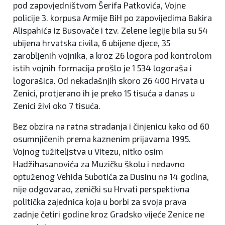
pod zapovjedništvom Šerifa Patkovića, Vojne
policije 3. korpusa Armije BiH po zapovijedima Bakira
Alispahića iz Busovače i tzv. Zelene legije bila su 54
ubijena hrvatska civila, 6 ubijene djece, 35
zarobljenih vojnika, a kroz 26 logora pod kontrolom
istih vojnih formacija prošlo je 1 534 logoraša i
logorašica. Od nekadašnjih skoro 26 400 Hrvata u
Zenici, protjerano ih je preko 15 tisuća a danas u
Zenici živi oko 7 tisuća.
Bez obzira na ratna stradanja i činjenicu kako od 60
osumnjičenih prema kaznenim prijavama 1995.
Vojnog tužiteljstva u Vitezu, nitko osim
Hadžihasanovića za Muzičku školu i nedavno
optuženog Vehida Subotića za Dusinu na 14 godina,
nije odgovarao, zenički su Hrvati perspektivna
politička zajednica koja u borbi za svoja prava
zadnje četiri godine kroz Gradsko vijeće Zenice ne