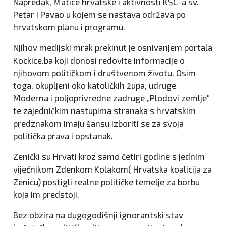
Napredak, Matice hrvatske i aktivnosti KŠC-a sv.
Petar i Pavao u kojem se nastava održava po
hrvatskom planu i programu.
Njihov medijski mrak prekinut je osnivanjem portala
Kockice.ba koji donosi redovite informacije o
njihovom političkom i društvenom životu. Osim
toga, okupljeni oko katoličkih župa, udruge
Moderna i poljoprivredne zadruge „Plodovi zemlje“
te zajedničkim nastupima stranaka s hrvatskim
predznakom imaju šansu izboriti se za svoja
politička prava i opstanak.
Zenički su Hrvati kroz samo četiri godine s jednim
vijećnikom Zdenkom Kolakom( Hrvatska koalicija za
Zenicu) postigli realne političke temelje za borbu
koja im predstoji.
Bez obzira na dugogodišnji ignorantski stav