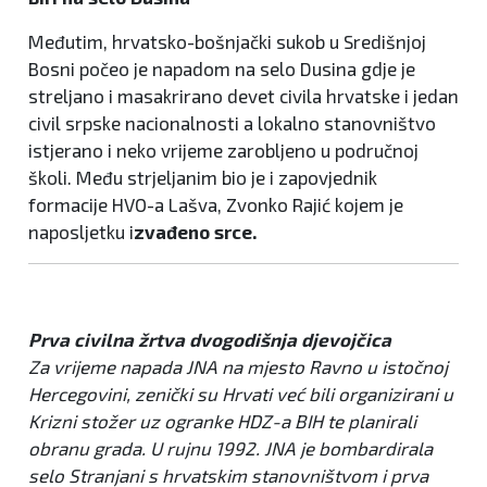
Međutim, hrvatsko-bošnjački sukob u Središnjoj
Bosni počeo je napadom na selo Dusina gdje je
streljano i masakrirano devet civila hrvatske i jedan
civil srpske nacionalnosti a lokalno stanovništvo
istjerano i neko vrijeme zarobljeno u područnoj
školi. Među strjeljanim bio je i zapovjednik
formacije HVO-a Lašva, Zvonko Rajić kojem je
naposljetku i
zvađeno srce.
Prva civilna žrtva dvogodišnja djevojčica
Za vrijeme napada JNA na mjesto Ravno u istočnoj
Hercegovini, zenički su Hrvati već bili organizirani u
Krizni stožer uz ogranke HDZ-a BIH te planirali
obranu grada. U rujnu 1992. JNA je bombardirala
selo Stranjani s hrvatskim stanovništvom i prva