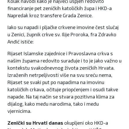
Kolak navodi kako je najveći uspjeh redovito
financiranje pet zeničkih katoličkih župa i HKD-a
Napredak kroz transfere Grada Zenice.
Iako su napadi i pljačke crkvene imovine čest slučaj
u Zenici, župnik crkve sv. Ilije Proroka, fra Zdravko
Anđić ističe:
Rijaset Islamske zajednice i Pravoslavna crkva s
našim župama redovito surađuje i to je jako važno u
kontekstu svakodnevnog života zeničkih Hrvata.
Izraženih netrpeljivosti više na svu sreću nema,
Rijaset se svaki put po napadima na imovinu
katoličkih crkava, očituje priopćenjem i osudi takve
napade. Na taj način se stvara pozitivna klima za
dijalog, kako među narodima, tako i među
vjernicima.
Zenički su Hrvati danas
okupljeni oko HKD-a