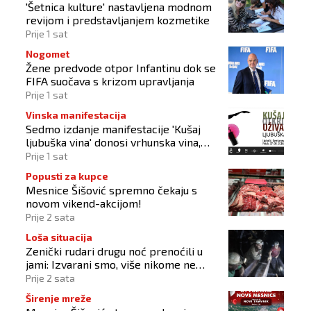
'Šetnica kulture' nastavljena modnom
revijom i predstavljanjem kozmetike
Prije 1 sat
Nogomet
Žene predvode otpor Infantinu dok se
FIFA suočava s krizom upravljanja
Prije 1 sat
Vinska manifestacija
Sedmo izdanje manifestacije 'Kušaj
ljubuška vina' donosi vrhunska vina,
gastronomiju i glazbu
Prije 1 sat
Popusti za kupce
Mesnice Šišović spremno čekaju s
novom vikend-akcijom!
Prije 2 sata
Loša situacija
Zenički rudari drugu noć prenoćili u
jami: Izvarani smo, više nikome ne
vjerujemo
Prije 2 sata
Širenje mreže