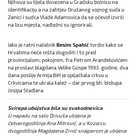
Njihova su tijela dovezena u Gradsku bolnicu na
identifikaciju a na zahtjev Oružanog vojnog suda u
Zenici i sudca Vlade Adamovića da se očevid izvrši
na licu mjesta, nadležni su ignorirali.
Iako je ratni načelnik
Besim Spahić
tvrdio kako se
Hrvatima neće ništa dogoditi i to pred
provincijalom, pokojnim, fra Petrom Aranđelovićem
na proslavi blagdana Velike Gospe 1993. godine, dva
dana poslije Armija BiH je opljačkala crkvu u
Crkvicama te ukrala kalež – dar prvog bh. biskupa
Josipa Stadlera.
Svirepa ubojstva bila su svakodnevica
U napadu na selo Drivuša ubijena je
četverogodišnja Ana Mitrović, a u Kozarcu
dvogodišnja Magdalena Zrnić snajperom je ubijena