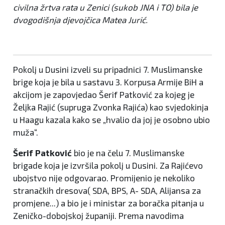
civilna žrtva rata u Zenici (sukob JNA i TO) bila je
dvogodišnja djevojčica Matea Jurić.
Pokolj u Dusini izveli su pripadnici 7. Muslimanske
brige koja je bila u sastavu 3. Korpusa Armije BiH a
akcijom je zapovjedao Šerif Patković za kojeg je
Željka Rajić (supruga Zvonka Rajića) kao svjedokinja
u Haagu kazala kako se „hvalio da joj je osobno ubio
muža“.
Šerif Patković
bio je na čelu 7. Muslimanske
brigade koja je izvršila pokolj u Dusini. Za Rajićevo
ubojstvo nije odgovarao. Promijenio je nekoliko
stranačkih dresova( SDA, BPS, A- SDA, Alijansa za
promjene...) a bio je i ministar za boračka pitanja u
Zeničko-dobojskoj županiji. Prema navodima