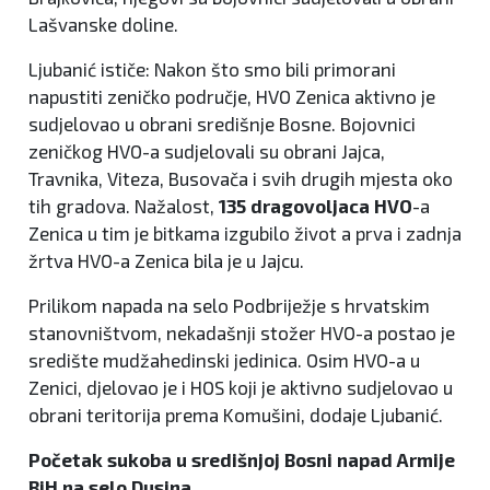
Lašvanske doline.
Ljubanić ističe: Nakon što smo bili primorani
napustiti zeničko područje, HVO Zenica aktivno je
sudjelovao u obrani središnje Bosne. Bojovnici
zeničkog HVO-a sudjelovali su obrani Jajca,
Travnika, Viteza, Busovača i svih drugih mjesta oko
tih gradova. Nažalost,
135 dragovoljaca HVO
-a
Zenica u tim je bitkama izgubilo život a prva i zadnja
žrtva HVO-a Zenica bila je u Jajcu.
Prilikom napada na selo Podbriježje s hrvatskim
stanovništvom, nekadašnji stožer HVO-a postao je
središte mudžahedinski jedinica. Osim HVO-a u
Zenici, djelovao je i HOS koji je aktivno sudjelovao u
obrani teritorija prema Komušini, dodaje Ljubanić.
Početak sukoba u središnjoj Bosni napad Armije
BiH na selo Dusina