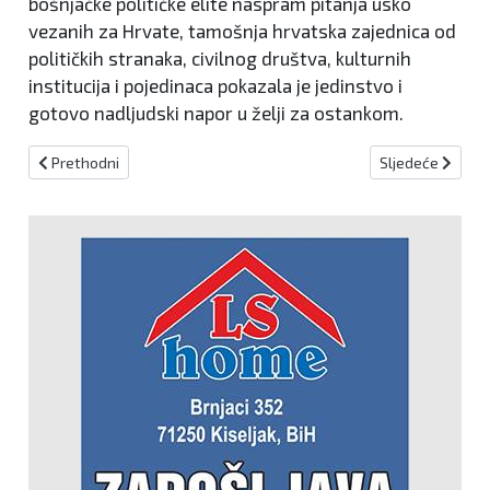
bošnjačke političke elite naspram pitanja usko
vezanih za Hrvate, tamošnja hrvatska zajednica od
političkih stranaka, civilnog društva, kulturnih
institucija i pojedinaca pokazala je jedinstvo i
gotovo nadljudski napor u želji za ostankom.
Prethodni članak: Federalni ministar Lasić posjetio Kreševo
Sljedeći članak: 
Prethodni
Sljedeće