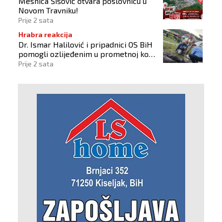
Mesnica Šišović otvara poslovnicu u
Novom Travniku!
Prije 2 sata
Hrabra reakcija
Dr. Ismar Halilović i pripadnici OS BiH
pomogli ozlijeđenim u prometnoj kod
Busovače!
Prije 2 sata