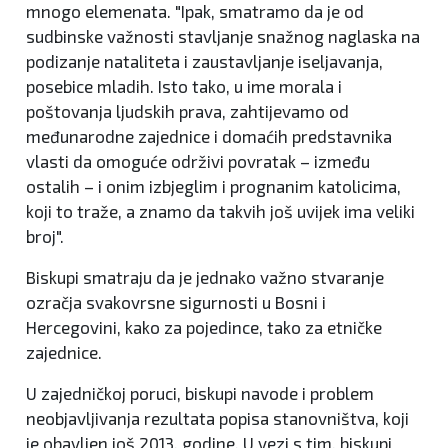
mnogo elemenata. "Ipak, smatramo da je od
sudbinske važnosti stavljanje snažnog naglaska na
podizanje nataliteta i zaustavljanje iseljavanja,
posebice mladih. Isto tako, u ime morala i
poštovanja ljudskih prava, zahtijevamo od
međunarodne zajednice i domaćih predstavnika
vlasti da omoguće održivi povratak – između
ostalih – i onim izbjeglim i prognanim katolicima,
koji to traže, a znamo da takvih još uvijek ima veliki
broj".
Biskupi smatraju da je jednako važno stvaranje
ozračja svakovrsne sigurnosti u Bosni i
Hercegovini, kako za pojedince, tako za etničke
zajednice.
U zajedničkoj poruci, biskupi navode i problem
neobjavljivanja rezultata popisa stanovništva, koji
je obavljen još 2013. godine. U vezi s tim, biskupi