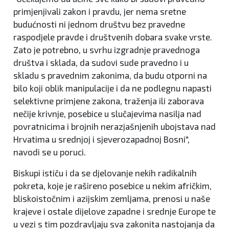
primjenjivali zakon i pravdu, jer nema sretne
budućnosti ni jednom društvu bez pravedne
raspodjele pravde i društvenih dobara svake vrste.
Zato je potrebno, u svrhu izgradnje pravednoga
društva i sklada, da sudovi sude pravedno i u
skladu s pravednim zakonima, da budu otporni na
bilo koji oblik manipulacije i da ne podlegnu napasti
selektivne primjene zakona, traženja ili zaborava
nečije krivnje, posebice u slučajevima nasilja nad
povratnicima i brojnih nerazjašnjenih ubojstava nad
Hrvatima u srednjoj i sjeverozapadnoj Bosni",
navodi se u poruci.
Biskupi ističu i da se djelovanje nekih radikalnih
pokreta, koje je rašireno posebice u nekim afričkim,
bliskoistočnim i azijskim zemljama, prenosi u naše
krajeve i ostale dijelove zapadne i srednje Europe te
u vezi s tim pozdravljaju sva zakonita nastojanja da