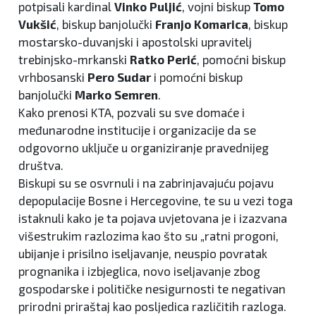
potpisali kardinal
Vinko Puljić
, vojni biskup
Tomo
Vukšić
, biskup banjolučki
Franjo Komarica
, biskup
mostarsko-duvanjski i apostolski upravitelj
trebinjsko-mrkanski
Ratko Perić
, pomoćni biskup
vrhbosanski
Pero Sudar
i pomoćni biskup
banjolučki
Marko Semren
.
Kako prenosi KTA, pozvali su sve domaće i
međunarodne institucije i organizacije da se
odgovorno uključe u organiziranje pravednijeg
društva.
Biskupi su se osvrnuli i na zabrinjavajuću pojavu
depopulacije Bosne i Hercegovine, te su u vezi toga
istaknuli kako je ta pojava uvjetovana je i izazvana
višestrukim razlozima kao što su „ratni progoni,
ubijanje i prisilno iseljavanje, neuspio povratak
prognanika i izbjeglica, novo iseljavanje zbog
gospodarske i političke nesigurnosti te negativan
prirodni priraštaj kao posljedica različitih razloga.