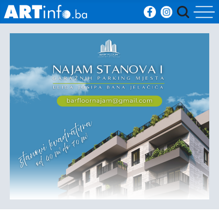
Početna
Vijesti
Sport
Kultura
Crna
kronika
Politika
Zanimljivosti