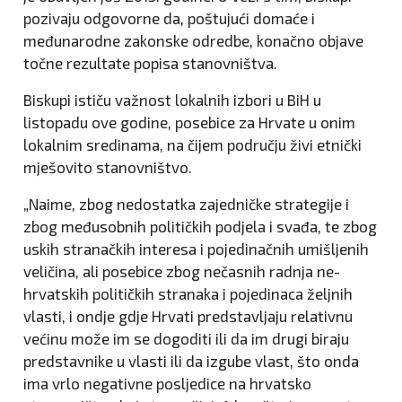
pozivaju odgovorne da, poštujući domaće i
međunarodne zakonske odredbe, konačno objave
točne rezultate popisa stanovništva.
Biskupi ističu važnost lokalnih izbori u BiH u
listopadu ove godine, posebice za Hrvate u onim
lokalnim sredinama, na čijem području živi etnički
mješovito stanovništvo.
„Naime, zbog nedostatka zajedničke strategije i
zbog međusobnih političkih podjela i svađa, te zbog
uskih stranačkih interesa i pojedinačnih umišljenih
veličina, ali posebice zbog nečasnih radnja ne-
hrvatskih političkih stranaka i pojedinaca željnih
vlasti, i ondje gdje Hrvati predstavljaju relativnu
većinu može im se dogoditi ili da im drugi biraju
predstavnike u vlasti ili da izgube vlast, što onda
ima vrlo negativne posljedice na hrvatsko