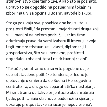
stanovništvo koje tamo živi. A kao što je poznato,
upravo to se dogodilo na posljednjim lokalnim
izborima u više općina u Bosni", navode biskupi.
Stoga pozivaju sve, posebice one koji su to u
prošlosti činili, "da prestanu majorizirati druge koji
su u manjini na nekom području, jer im time
oduzimaju pravo da sami izaberu ili imenuju svoje
legitimne predstavnike u vlasti, diplomaciji i
gospodarstvu, što se u nedavnoj prošlosti
događalo u oba entiteta i na državnoj razini".
"Također, smatramo da su vrlo pogubne dvije
suprotstavljene političke tendencije. Jedno je
djelovanje u smjeru da se Bosna i Hercegovina
centralizira, a drugo su separatistička nastojanja.
Mi smatramo da takve orijentacije obeshrabruju
ljude, pothranjuju strahove, bude ružna sjećanja i
stvaraju pretpostavke za jačanje nepovjerenja",