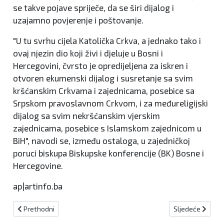
se takve pojave spriječe, da se širi dijalog i
uzajamno povjerenje i poštovanje.
"U tu svrhu cijela Katolička Crkva, a jednako tako i
ovaj njezin dio koji živi i djeluje u Bosni i
Hercegovini, čvrsto je opredijeljena za iskren i
otvoren ekumenski dijalog i susretanje sa svim
kršćanskim Crkvama i zajednicama, posebice sa
Srpskom pravoslavnom Crkvom, i za međureligijski
dijalog sa svim nekršćanskim vjerskim
zajednicama, posebice s Islamskom zajednicom u
BiH", navodi se, između ostaloga, u zajedničkoj
poruci biskupa Biskupske konferencije (BK) Bosne i
Hercegovine.
ap|artinfo.ba
Prethodni članak: "Da, skoro smo se odrekli Travnika"
Sljedeći članak
Prethodni
Sljedeće