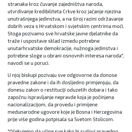
stranaka kroz čuvanje zajedništva naroda,
utvrđivanje kredibiliteta Crkve kroz jačanje njezina
unutrašnjega jedinstva, a na široj razini održavanje
dobrih veza s Hrvatskom i svjetskim centrima moći.
Stoga pozivamo sve hrvatske javne djelatnike da
traže i uspostave sklad između potrebne
unutarhrvatske demokracije, nužnoga jedinstva i
potrebne sloge u obrani osnovnih interesa naroda",
navodi se u poruci.
U njoj biskupi pozivaju sve odgovorne da donose
pravedne zakone i da ih dosljedno primjenjuju, da
donesu zakon o restituciji oduzetih dobara i tako
započnu ispravljanje nepravde koja je počinjena
nacionalizacijom, da provedu i primijene
međunarodne ugovore koje je Bosna i Hercegovina
prije više godina potpisala sa Svetom Stolicom.
"Očekujemo da učine sve kako bi sudovi pravedno