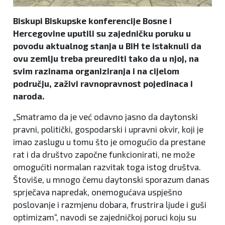
Biskupi Biskupske konferencije Bosne i
Hercegovine uputili su zajedničku poruku u
povodu aktualnog stanja u BiH te istaknuli da
ovu zemlju treba preurediti tako da u njoj, na
svim razinama organiziranja i na cijelom
području, zaživi ravnopravnost pojedinaca i
naroda.
„Smatramo da je već odavno jasno da daytonski
pravni, politički, gospodarski i upravni okvir, koji je
imao zaslugu u tomu što je omogućio da prestane
rat i da društvo započne funkcionirati, ne može
omogućiti normalan razvitak toga istog društva.
Štoviše, u mnogo čemu daytonski sporazum danas
sprječava napredak, onemogućava uspješno
poslovanje i razmjenu dobara, frustrira ljude i guši
optimizam“, navodi se zajedničkoj poruci koju su