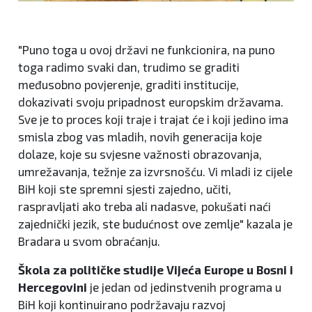
"Puno toga u ovoj državi ne funkcionira, na puno
toga radimo svaki dan, trudimo se graditi
međusobno povjerenje, graditi institucije,
dokazivati svoju pripadnost europskim državama.
Sve je to proces koji traje i trajat će i koji jedino ima
smisla zbog vas mladih, novih generacija koje
dolaze, koje su svjesne važnosti obrazovanja,
umrežavanja, težnje za izvrsnošću. Vi mladi iz cijele
BiH koji ste spremni sjesti zajedno, učiti,
raspravljati ako treba ali nadasve, pokušati naći
zajednički jezik, ste budućnost ove zemlje" kazala je
Bradara u svom obraćanju.
Škola za političke studije Vijeća Europe u Bosni i
Hercegovini
je jedan od jedinstvenih programa u
BiH koji kontinuirano podržavaju razvoj