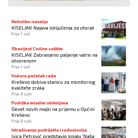
Nekoliko naselja
KISELJAK Najava isključenja za utorak
Prije 1 sat
Obavijest Civilne zaštite
KISELJAK Zabranjeno paljenje vatre na
otvorenom
Prije 1 sat
Uskoro početak rada
Kreševo dobiva stanicu za monitoring
kvalitete zraka
Prije 8 sati
Podrška mladim obiteljima
Devet novih majki na prijemu u Općini
Kreševo
Prije 8 sati
Istraživanje podrijetla i rodoslovlja
Ivica Petrović predstavio knjigu 'Naša