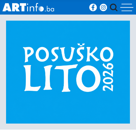
Početna
Vijesti
Sport
Kultura
Crna
kronika
Politika
Zanimljivosti