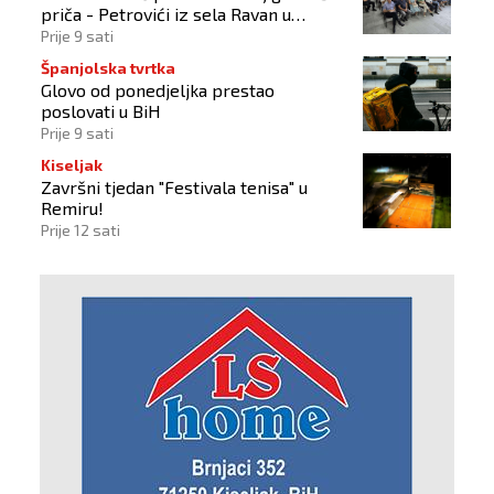
priča - Petrovići iz sela Ravan u
Busovači'
Prije 9 sati
Španjolska tvrtka
Glovo od ponedjeljka prestao
poslovati u BiH
Prije 9 sati
Kiseljak
Završni tjedan "Festivala tenisa" u
Remiru!
Prije 12 sati