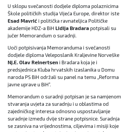
U sklopu svečanosti dodjele diploma polaznicima
Škole političkih studija Vijeća Europe, direktor iste
Esad Mavrić
i politička ravnateljica Političke
akademije HDZ-a BiH
Lidija Bradara
potpisali su
jučer Memorandum o suradnji.
Uoči potpisivanja Memoranduma i svečanosti
dodjele diploma Veleposlanik Kraljevine Norveške
Nj.E. Olav Reinertsen
i Bradara koja je i
predsjednica Kluba hrvatskih izaslanika u Domu
naroda PS BiH održali su panel na temu „Reforma
javne uprave u BiH“.
Memorandum o suradnji potpisan je sa namjenom
stvaranja uvjeta za suradnju i u oblastima od
zajedničkog interesa odnosno uspostavljanje
suradnje između dvije strane potpisnice. Suradnja
se zasniva na vrijednostima, ciljevima i misiji koje