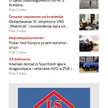
U tijeku malonogometni turnir u
Kreševu
Prije 2 sata
Čuvanje uspomene na branitelje
Obilježavanje 31. obljetnice VRO
„Maestral“ i oslobođenja Jajca uz
pokroviteljstvo HNS-a BiH
Prije 3 sata
Nepristupačan teren
Požar kod Konjica prijeti kućama i
pruzi
Prije 3 sata
29.kolovoza
Kiseljak domaćin Sportskih igara
dragovoljaca i veterana HVO-a ŽSB i
Dana branitelja
Prije 3 sata