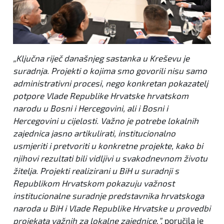
„Ključna riječ današnjeg sastanka u Kreševu je
suradnja. Projekti o kojima smo govorili nisu samo
administrativni procesi, nego konkretan pokazatelj
potpore Vlade Republike Hrvatske hrvatskom
narodu u Bosni i Hercegovini, ali i Bosni i
Hercegovini u cijelosti. Važno je potrebe lokalnih
zajednica jasno artikulirati, institucionalno
usmjeriti i pretvoriti u konkretne projekte, kako bi
njihovi rezultati bili vidljivi u svakodnevnom životu
žitelja. Projekti realizirani u BiH u suradnji s
Republikom Hrvatskom pokazuju važnost
institucionalne suradnje predstavnika hrvatskoga
naroda u BiH i Vlade Republike Hrvatske u provedbi
projekata važnih za lokalne zajednice
.
”,
poručila je