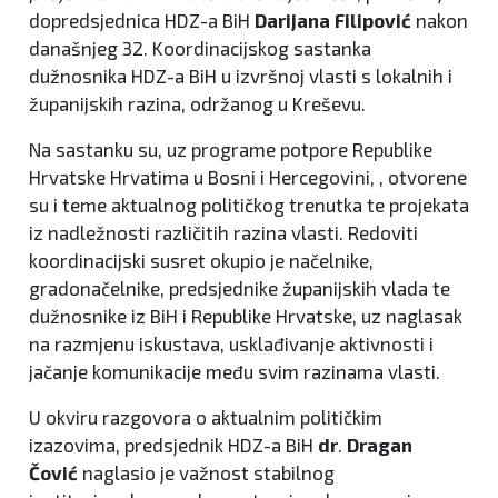
dopredsjednica HDZ-a BiH
Darijana Filipović
nakon
današnjeg 32. Koordinacijskog sastanka
dužnosnika HDZ-a BiH u izvršnoj vlasti s lokalnih i
županijskih razina, održanog u Kreševu.
Na sastanku su, uz programe potpore Republike
Hrvatske Hrvatima u Bosni i Hercegovini, , otvorene
su i teme aktualnog političkog trenutka te projekata
iz nadležnosti različitih razina vlasti. Redoviti
koordinacijski susret okupio je načelnike,
gradonačelnike, predsjednike županijskih vlada te
dužnosnike iz BiH i Republike Hrvatske, uz naglasak
na razmjenu iskustava, usklađivanje aktivnosti i
jačanje komunikacije među svim razinama vlasti.
U okviru razgovora o aktualnim političkim
izazovima, predsjednik HDZ-a BiH
dr
.
Dragan
Čović
naglasio je važnost stabilnog