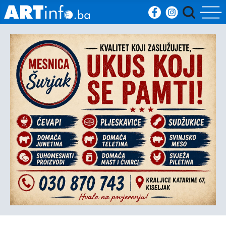
Početna
Vijesti
Sport
Kultura
Crna
kronika
Politika
Zanimljivosti