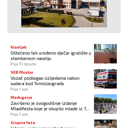
Kiseljak
Oštećeno tek uređeno dječje igralište u
stambenom naselju
Prije 51 minute
SKB Mostar
Vozač podlegao ozljedama nakon
sudara kod Tomislavgrada
Prije 1 sat
Međugorje
Završeno je ovogodišnje izdanje
Mladifesta koje je okupilo mlade iz 73
zemlje svijeta
Prije 1 sat
Grupna faza