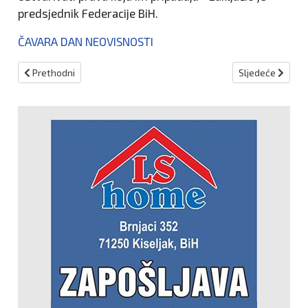
predsjednik Federacije BiH.
ČAVARA
DAN NEOVISNOSTI
Prethodni članak: Čović čestitao Dan neovisnosti BiH uz poruku o 
Sljedeći članak:
Prethodni
Sljedeće