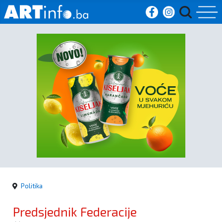
Početna
Vijesti
Sport
Kultura
Crna
kronika
Politika
Politika
Predsjednik Federacije
Zanimljivosti