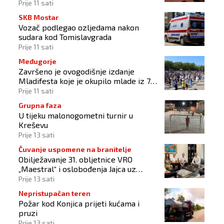
Prije 11 sati
SKB Mostar
Vozač podlegao ozljedama nakon
sudara kod Tomislavgrada
Prije 11 sati
Međugorje
Završeno je ovogodišnje izdanje
Mladifesta koje je okupilo mlade iz 73
zemlje svijeta
Prije 11 sati
Grupna faza
U tijeku malonogometni turnir u
Kreševu
Prije 13 sati
Čuvanje uspomene na branitelje
Obilježavanje 31. obljetnice VRO
„Maestral“ i oslobođenja Jajca uz
pokroviteljstvo HNS-a BiH
Prije 13 sati
Nepristupačan teren
Požar kod Konjica prijeti kućama i
pruzi
Prije 13 sati