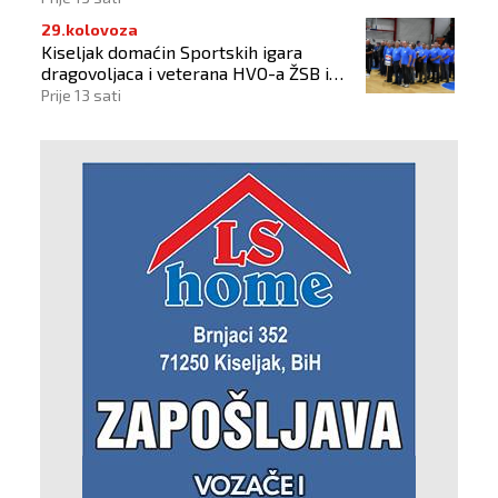
29.kolovoza
Kiseljak domaćin Sportskih igara
dragovoljaca i veterana HVO-a ŽSB i
Dana branitelja
Prije 13 sati