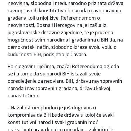
neovisna, slobodna i međunarodno priznata država
ravnopravnih konstitutivnih naroda i ravnopravnih
građana koji u njoj žive. Referendumom o
neovisnosti, Bosna i Hercegovina je izašla iz
jugoslovenske državne zajednice, te je pružena
mogućnost svim narodima i građanima u BiH da, na
demokratski način, slobodno izraze svoju volju o
budućnosti BiH, podsjetio je Čavara.
Po njegovim riječima, značaj Referenduma ogleda
se i u tome da su narodi BiH iskazali svoje
opredjeljenje za neovisnu BiH, državu ravnopravnih
naroda i ravnopravnih građana, državu kakvoj i
danas težimo.
- Nažalost neophodno je još dogovora i
kompromisa da BiH bude država u kojoj će svaki
konstitutivni narod i svaki građanin moć
ostvarivati prava koja im pripadaju - zaključio je