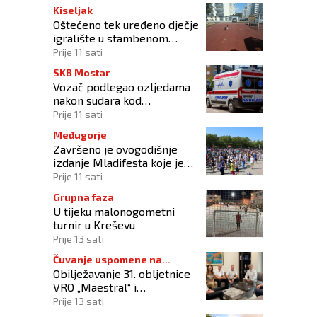
Kiseljak
Oštećeno tek uređeno dječje
igralište u stambenom
naselju
Prije 11 sati
SKB Mostar
Vozač podlegao ozljedama
nakon sudara kod
Tomislavgrada
Prije 11 sati
Međugorje
Završeno je ovogodišnje
izdanje Mladifesta koje je
okupilo mlade iz 73 zemlje
Prije 11 sati
svijeta
Grupna faza
U tijeku malonogometni
turnir u Kreševu
Prije 13 sati
Čuvanje uspomene na
Obilježavanje 31. obljetnice
branitelje
VRO „Maestral“ i
oslobođenja Jajca uz
Prije 13 sati
pokroviteljstvo HNS-a BiH