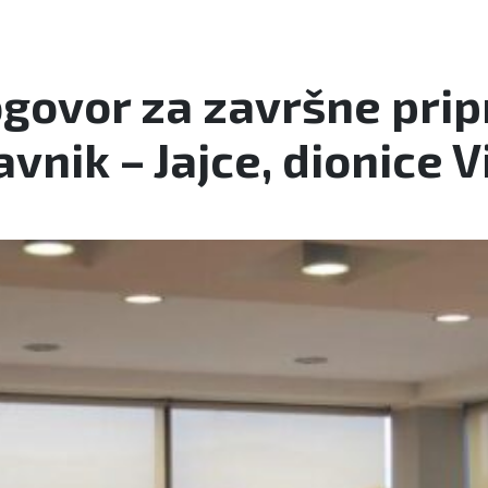
ogovor za završne pri
vnik – Jajce, dionice V