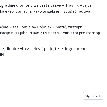
gradnje dionice brze ceste Lašva – Travnik – Jajce,
ka eksproprijacije, kako bi izabrani izvođač radova
pćine Vitez Tomislav Bošnjak – Matić, zastupnik u
acije BiH Ljubo Pravdić i savjetnik ministra prostornog
e, dionice Vitez – Nević polje, te je dogovoreno
iH.
Sljedeći člana
Sljedeće