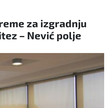
preme za izgradnju
itez – Nević polje