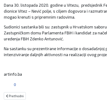
Dana 30. listopada 2020. godine u Vitezu, predsjednik F
dionice Vitez – Nević polje, s ciljem dogovora i razmatra
mogao krenuti s pripremnim radovima.
Sudionici sastanka bili su: zastupnik u Hrvatskom saboru
Zastupničkom domu Parlamenta FBiH i kandidat za načelnik
uređenja FBiH Zdenko Antunović.
Na sastanku su prezentirane informacije o dosadašnjoj pr
intenziviranje daljnjih aktivnosti na realizaciji ovog proj
artinfo.ba
0
Prethodni članak: KRIŠTO ZA HMS: Događaju se sumnjive radnje SIP-a 
Prethodni