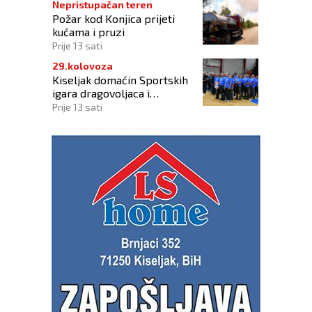
Nepristupačan teren
Požar kod Konjica prijeti
kućama i pruzi
Prije 13 sati
29.kolovoza
Kiseljak domaćin Sportskih
igara dragovoljaca i
veterana HVO-a ŽSB i Dana
Prije 13 sati
branitelja