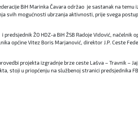
ederacije BiH Marinka Čavara održao je sastanak na temu iz
nja svih mogućnosti ubrzanja aktivnosti, prije svega postup
 i predsjednik ŽO HDZ-a BiH ŽSB Radoje Vidović, načelnik o
a općine Vitez Boris Marjanović, direktor J.P. Ceste Feder
ovedbi projekta izgradnje brze ceste Lašva – Travnik – Jajc
ekta, stoji u priopćenju na službenoj stranici predsjednika FB
kojima se želi “oštetiti” hrvatsko glasačko tijelo