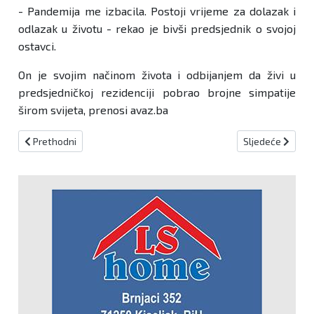
- Pandemija me izbacila. Postoji vrijeme za dolazak i
odlazak u životu - rekao je bivši predsjednik o svojoj
ostavci.
On je svojim načinom života i odbijanjem da živi u
predsjedničkoj rezidenciji pobrao brojne simpatije
širom svijeta, prenosi avaz.ba
Prethodni članak: Javni poziv za dodjelu financijskih sredstava fizi
Sljedeći članak
Prethodni
Sljedeće