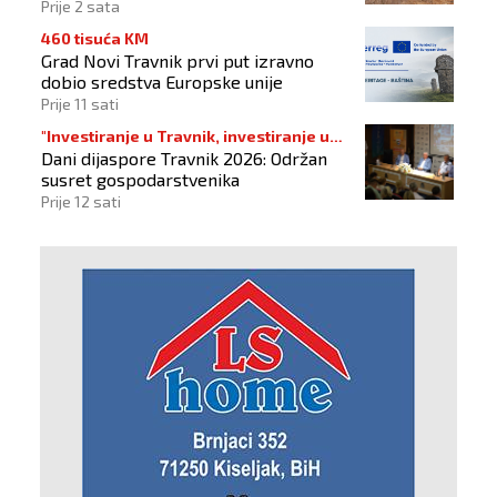
Prije 2 sata
460 tisuća KM
Grad Novi Travnik prvi put izravno
dobio sredstva Europske unije
Prije 11 sati
"Investiranje u Travnik, investiranje u
Dani dijaspore Travnik 2026: Održan
budućnost"
susret gospodarstvenika
Prije 12 sati