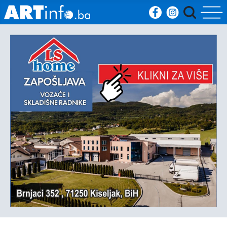
Početna
Vijesti
Sport
Kultura
Crna
kronika
Politika
Zanimljivosti