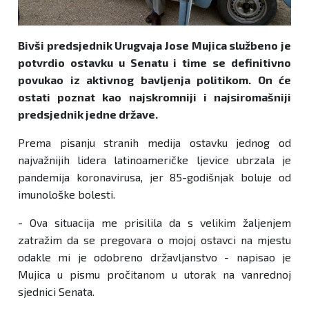
Bivši predsjednik Urugvaja Jose Mujica službeno je
potvrdio ostavku u Senatu i time se definitivno
povukao iz aktivnog bavljenja politikom. On će
ostati poznat kao najskromniji i najsiromašniji
predsjednik jedne države.
Prema pisanju stranih medija ostavku jednog od
najvažnijih lidera latinoameričke ljevice ubrzala je
pandemija koronavirusa, jer 85-godišnjak boluje od
imunološke bolesti.
- Ova situacija me prisilila da s velikim žaljenjem
zatražim da se pregovara o mojoj ostavci na mjestu
odakle mi je odobreno državljanstvo - napisao je
Mujica u pismu pročitanom u utorak na vanrednoj
sjednici Senata.