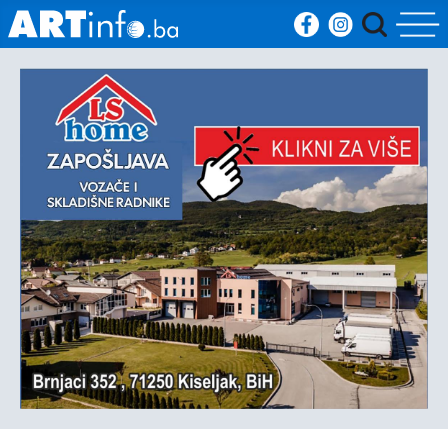
Početna
Vijesti
Sport
Kultura
Crna
kronika
Politika
Zanimljivosti