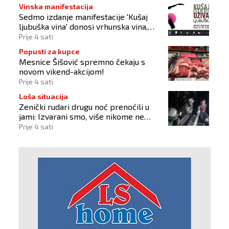
Vinska manifestacija
Sedmo izdanje manifestacije 'Kušaj
ljubuška vina' donosi vrhunska vina,
gastronomiju i glazbu
Prije 4 sati
Popusti za kupce
Mesnice Šišović spremno čekaju s
novom vikend-akcijom!
Prije 4 sati
Loša situacija
Zenički rudari drugu noć prenoćili u
jami: Izvarani smo, više nikome ne
vjerujemo
Prije 4 sati