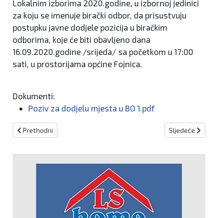
Lokalnim izborima 2020.godine, u izbornoj jedinici
za koju se imenuje birački odbor, da prisustvuju
postupku javne dodjele pozicija u biračkim
odborima, koje će biti obavljeno dana
16.09.2020.godine /srijeda/ sa početkom u 17:00
sati, u prostorijama općine Fojnica.
Dokumenti:
Poziv za dodjelu mjesta u BO 1.pdf
Prethodni članak: Implementirati odluke Ustavnog suda i Suda u 
Sljedeći članak:
Prethodni
Sljedeće