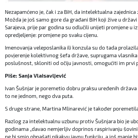
Nezapamćeno je, čak i za BiH, da intelektualna zajednica
Možda je još samo gore da građani BiH koji žive u državi 
Sarajeva, prije par godina su odlučili unijeti promjene u 
opredjeljenje: promjene po svaku cijenu.
Imenovanja veleposlanika ili konzula su do tada prolazila
povjerenje kolektivnog šefa države, suprugama vlasnika 
poslušnost, skloniti od očiju javnosti, omogućiti im prvi
Piše: Sanja Vlaisavljević
Ivan Šušnjar je poremetio dobru praksu uređenih država u
to ne jednom, nego dva puta.
S druge strane, Martina Mlinarević je također poremetila
Razlog za intelektualnu uzbunu protiv Šušnjara bio je uboj
godinama „davao nemjerljiv doprinos raspirivanju šovinizm
ne bi smio obnašati nikakvu javnu funkciju, a još manje b