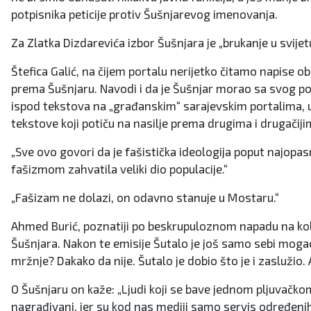
potpisnika peticije protiv Šušnjarevog imenovanja.
Za Zlatka Dizdarevića izbor Šušnjara je „brukanje u svije
Štefica Galić, na čijem portalu nerijetko čitamo napise ob
prema Šušnjaru. Navodi i da je Šušnjar morao sa svog por
ispod tekstova na „građanskim“ sarajevskim portalima, ukl
tekstove koji potiču na nasilje prema drugima i drugačijim
„Sve ovo govori da je fašistička ideologija poput najopas
fašizmom zahvatila veliki dio populacije.“
„Fašizam ne dolazi, on odavno stanuje u Mostaru.“
Ahmed Burić, poznatiji po beskrupuloznom napadu na koleg
Šušnjara. Nakon te emisije Šutalo je još samo sebi mogao s
mržnje? Dakako da nije. Šutalo je dobio što je i zaslužio. 
O Šušnjaru on kaže: „Ljudi koji se bave jednom pljuvačkom
nagrađivani, jer su kod nas mediji samo servis određenih 