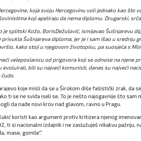
Hercegovine, koja svoju Hercegovinu voli jednako kao što vo
šovinistima koji apeliraju da nema diplomu. Drugarski, srča
je splitski Kožo, BorisDežulović, ismijavao Šušnjarevu di
privukla Šušnjareva diploma, jer je i sam išao u srednju 
avršio, kako stoji u njegovom životopisu, pa suosjeća s Ml
eći veleposlanicu od prigovora koji se odnose na njene prijaš
 evoluirali, bili su najveći komunisti, danas su najveći nac
e čudo.
ajevo koje misli da se u Širokom diše fašistički zrak, da se
o ti se ne sviđa iseli se. To je nešto najogavnije što sam mo
pomogli da nađe novi krov nad glavom, ravno u Pragu.
kić koristi kao argument protiv kritizera njenog imenovanja
DZ, ti si nacionalni izdajnik i ne zaslužuješ nikakvu pažnju
a, mase, gomile'.“