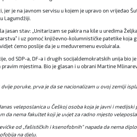
i, jer je na javnom servisu u kojem je upravo on vrijeđao Š
ku Lagumdžiji.
 jasan stav: „Unitarizam se pakira na kile u uredima Željka
va” i uz pomoć književno-kolumnističke patetike koja godin
o, vidjet ćemo poslije da je u međuvremenu evoluirala.
e, od SDP-a, DF-a i drugih socijaldemokratskih unija bio je 
i na pravim mjestima. Bio je glasan i u obrani Martine Mlin
u dvije poruke, prva je da se nacionalizam u ovoj zemlji isp
anas veleposlanica u Češkoj osoba koja je javni i medijski 
om da nema fakultet koji je uvjet za radno mjesto veleposla
vićke od „fašističkih i ksenofobnih“ napada da nema diplom
fobija na djelu.