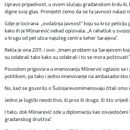
Upravo pripadnost, u ovom slučaju građanskom krdu ili, b
digne svoj glas. Primijetit ćemo da se ta javnost nalazi i
Gdje je locirana „ovdašnja javnost“ koju su kroz peticiju pro
kako ih je Mlinarević nekad opisivala: „A rahatluk u svojoj 
u krugu od pet ulica najužeg centra šeher Sarajeva“.
Rekla je ona 2011. i ovo: „Imam problem sa Sarajevom ko
su odabrali tako kako su odabrali i to se mora poštovati.
Povodom prigovora o imenovanju Mlinervić oglasio se i pre
politikom, pa tako i jedno imenovanje na ambasadorsko 
No, kad se govorilo o Šušnjarevomimenovaju čitali smo na
Jedno je logički neodrživo, ili prvo ili drugo. Ili što vrijed
I tako, dok Mlinarević ode u diplomaciju kao osvjedočeni
građanskog društva“.