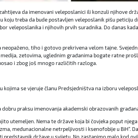
 zahtijeva da imenovani veleposlanici ili konzuli njihove d
u koju treba da bude postavljen veleposlanik pišu peticiju 
izbor veleposlanika i njihovih prvih suradnika. Do danas kada
 neopaženo, tiho i gotovo prekrivena velom tajne. Svejedno,
medija, zetovima, uglednim građanima bogate ratne prošlos
 posao i zbog još mnogo različitih razloga.
 kojima se vjeruje članu Predsjedništva na izboru veleposl
 dobru praksu imenovanja akademski obrazovanih građana na 
ito utemeljen. Nema te države koja bi čovjeka poput njega pr
a, međunacionalne netrpeljivosti i ksenofobije u BiH“. Dakl
iti predstavnik države u svijetu. No,zastanimo malo kod ovih