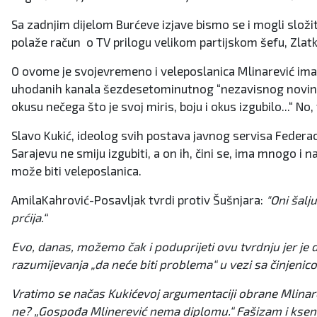
Sa zadnjim dijelom Burćeve izjave bismo se i mogli složit
polaže račun o TV prilogu velikom partijskom šefu, Zlat
O ovome je svojevremeno i veleposlanica Mlinarević imala
uhodanih kanala šezdesetominutnog “nezavisnog novinarst
okusu nečega što je svoj miris, boju i okus izgubilo...“ N
Slavo Kukić, ideolog svih postava javnog servisa Federacij
Sarajevu ne smiju izgubiti, a on ih, čini se, ima mnogo 
može biti veleposlanica.
AmilaKahrović-Posavljak tvrdi protiv Šušnjara:
"Oni šalj
prćija.“
Evo, danas, možemo čak i poduprijeti ovu tvrdnju jer je d
razumijevanja „da neće biti problema“ u vezi sa činjenic
Vratimo se načas Kukićevoj argumentaciji obrane Mlinare
ne? „Gospođa Mlinerević nema diplomu.“ Fašizam i kseno