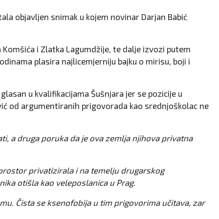
utala objavljen snimak u kojem novinar Darjan Babić
 Komšića i Zlatka Lagumdžije, te dalje izvozi putem
ama plasira najlicemjerniju bajku o mirisu, boji i
glasan u kvalifikacijama Šušnjara jer se pozicije u
arević od argumentiranih prigovorada kao srednjoškolac ne
lati, a druga poruka da je ova zemlja njihova privatna
prostor privatizirala i na temelju drugarskog
nika otišla kao veleposlanica u Prag.
u. Čista se ksenofobija u tim prigovorima učitava, zar