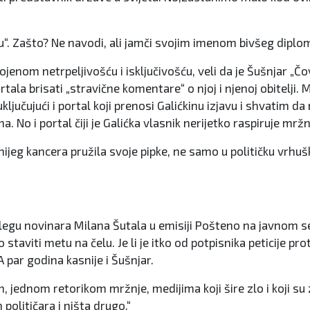
tu“. Zašto? Ne navodi, ali jamči svojim imenom bivšeg diplo
ojenom netrpeljivošću i isključivošću, veli da je Šušnjar „Č
tala brisati „stravične komentare“ o njoj i njenoj obitelji.
jučujući i portal koji prenosi Galićkinu izjavu i shvatim d
a. No i portal čiji je Galićka vlasnik nerijetko raspiruje mr
nijeg kancera pružila svoje pipke, ne samo u političku vrhu
u novinara Milana Šutala u emisiji Pošteno na javnom servi
taviti metu na čelu. Je li je itko od potpisnika peticije pro
A par godina kasnije i Šušnjar.
, jednom retorikom mržnje, medijima koji šire zlo i koji su
političara i ništa drugo.“