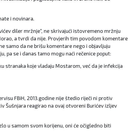
mate i novinara.
ovićev diler mržnje“, ne skrivajući istovremeno mržnju
 Morao, a tvrdi da nije. Provjerih tim povodom komentare
a ne samo da ne brišu komentare nego i objavljuju
žnju, pa se i danas tamo mogu naći rečenice poput:
šku stranaka koje vladaju Mostarom, već da je infekcija
su FBiH, 2013.godine nije štedio riječi ni protiv
tiv Šušnjara reagirao na ovaj otvoreni Burićev izljev
 zlo u samom svom korijenu, oni će očigledno biti