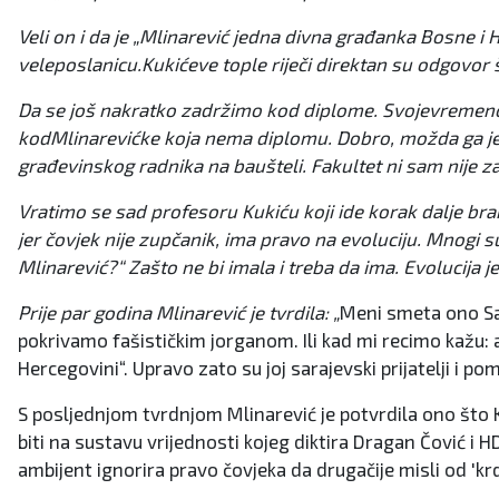
Veli on i da je „Mlinarević jedna divna građanka Bosne i 
veleposlanicu.Kukićeve tople riječi direktan su odgovor 
Da se još nakratko zadržimo kod diplome. Svojevremeno 
kodMlinarevićke koja nema diplomu. Dobro, možda ga je 
građevinskog radnika na baušteli. Fakultet ni sam nije z
Vratimo se sad profesoru Kukiću koji ide korak dalje bran
jer čovjek nije zupčanik, ima pravo na evoluciju. Mnogi su
Mlinarević?“ Zašto ne bi imala i treba da ima. Evolucija j
Prije par godina Mlinarević je tvrdila: „
Meni smeta ono Sar
pokrivamo fašističkim jorganom. Ili kad mi recimo kažu: ak
Hercegovini“. Upravo zato su joj sarajevski prijatelji i 
S posljednjom tvrdnjom Mlinarević je potvrdila ono što Ku
biti na sustavu vrijednosti kojeg diktira Dragan Čović i H
ambijent ignorira pravo čovjeka da drugačije misli od 'krd