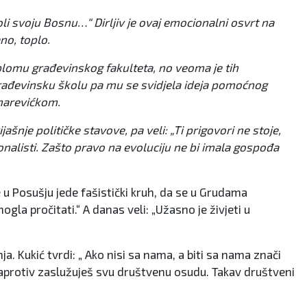
li svoju Bosnu…“ Dirljiv je ovaj emocionalni osvrt na
no, toplo.
plomu građevinskog fakulteta, no veoma je tih
građevinsku školu pa mu se svidjela ideja pomoćnog
inarevićkom.
nje političke stavove, pa veli: „Ti prigovori ne stoje,
ionalisti. Zašto pravo na evoluciju ne bi imala gospođa
 u Posušju jede fašistički kruh, da se u Grudama
gla pročitati.“ A danas veli: „Užasno je živjeti u
. Kukić tvrdi: „ Ako nisi sa nama, a biti sa nama znači
, naprotiv zaslužuješ svu društvenu osudu. Takav društveni