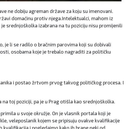
ržave ne dobiju agreman države za koju su imenovani.
državi domaćinu protiv njega.Intelektualci, mahom iz
 je srednjoškolka izabrana na tu poziciju nisu promijenili
 je li se radilo o bračnim parovima koji su dobivali
ti, osobama koje je trebalo nagraditi za političku
anika i postao žrtvom prvog takvog političkog procesa. I
toj poziciji, pa je u Prag otišla kao srednjoškolka.
imila u svoje okružje. On je vlasnik portala koji je
e, veleposlanik kojem se pripisuju ovakve kvalifikacije
 kvalifikacija i pogledajmo kako ih brane neki od