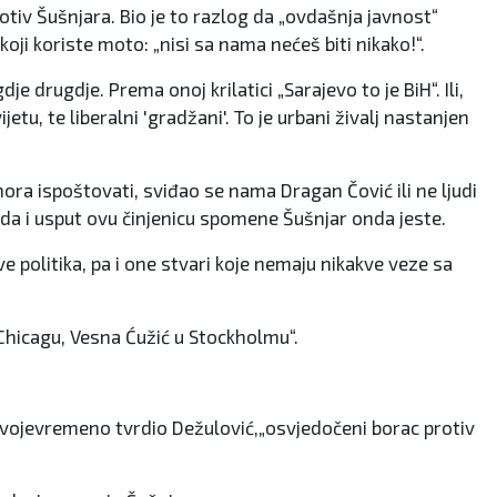
otiv Šušnjara. Bio je to razlog da „ovdašnja javnost“
koji koriste moto: „nisi sa nama nećeš biti nikako!“.
dje drugdje. Prema onoj krilatici „Sarajevo to je BiH“. Ili,
etu, te liberalni 'gradžani'. To je urbani živalj nastanjen
ra ispoštovati, sviđao se nama Dragan Čović ili ne ljudi
kada i usput ovu činjenicu spomene Šušnjar onda jeste.
 politika, pa i one stvari koje nemaju nikakve veze sa
Chicagu, Vesna Ćužić u Stockholmu“.
 svojevremeno tvrdio Dežulović,„osvjedočeni borac protiv