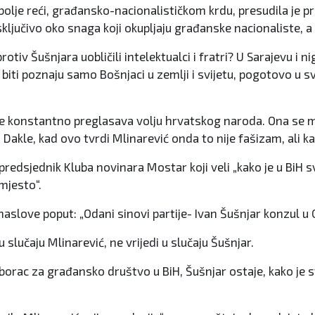
olje reći, građansko-nacionalističkom krdu, presudila je pr
sključivo oko snaga koji okupljaju građanske nacionaliste, a 
tiv Šušnjara uobličili intelektualci i fratri? U Sarajevu i nig
biti poznaju samo Bošnjaci u zemlji i svijetu, pogotovo u svij
je konstantno preglasava volju hrvatskog naroda. Ona se mo
“ Dakle, kad ovo tvrdi Mlinarević onda to nije fašizam, ali 
dsjednik Kluba novinara Mostar koji veli „kako je u BiH sve
mjesto“.
slove poput: „Odani sinovi partije- Ivan Šušnjar konzul u 
i u slučaju Mlinarević, ne vrijedi u slučaju Šušnjar.
 borac za građansko društvo u BiH, Šušnjar ostaje, kako je