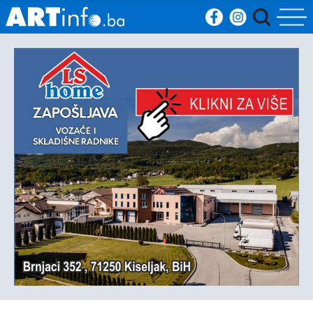
Početna
Vijesti
Sport
Kultura
Crna
kronika
Politika
Zanimljivosti