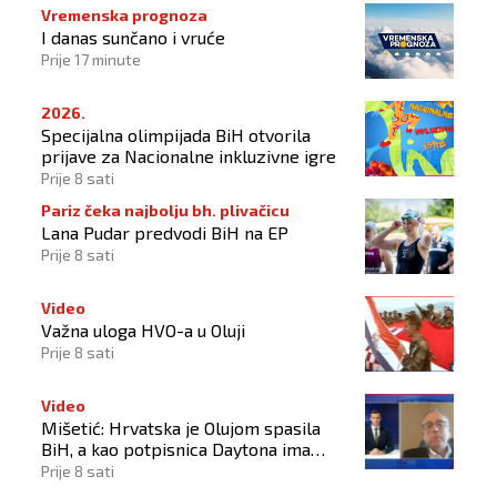
Vremenska prognoza
I danas sunčano i vruće
Prije 17 minute
2026.
Specijalna olimpijada BiH otvorila
prijave za Nacionalne inkluzivne igre
Prije 8 sati
Pariz čeka najbolju bh. plivačicu
Lana Pudar predvodi BiH na EP
Prije 8 sati
Video
Važna uloga HVO-a u Oluji
Prije 8 sati
Video
Mišetić: Hrvatska je Olujom spasila
BiH, a kao potpisnica Daytona ima
puno pravo štititi hrvatski narod
Prije 8 sati