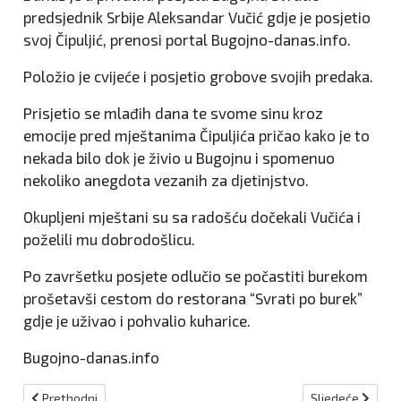
predsjednik Srbije Aleksandar Vučić gdje je posjetio
svoj Čipuljić, prenosi portal Bugojno-danas.info.
Položio je cvijeće i posjetio grobove svojih predaka.
Prisjetio se mlađih dana te svome sinu kroz
emocije pred mještanima Čipuljića pričao kako je to
nekada bilo dok je živio u Bugojnu i spomenuo
nekoliko anegdota vezanih za djetinjstvo.
Okupljeni mještani su sa radošću dočekali Vučića i
poželili mu dobrodošlicu.
Po završetku posjete odlučio se počastiti burekom
prošetavši cestom do restorana “Svrati po burek”
gdje je uživao i pohvalio kuharice.
Bugojno-danas.info
Prethodni članak: Općina Kiseljak traži izmjene Zakona o pravobra
Sljedeći članak
Prethodni
Sljedeće