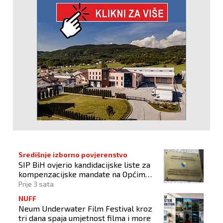
Središnje izborno povjerenstvo
SIP BiH ovjerio kandidacijske liste za
kompenzacijske mandate na Općim
izborima 2026
Prije 3 sata
NUFF
Neum Underwater Film Festival kroz
tri dana spaja umjetnost filma i more