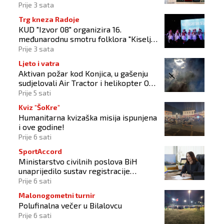
Prije 3 sata
Trg kneza Radoje
KUD "Izvor 08" organizira 16.
međunarodnu smotru folklora "Kiseljak
2026"
Prije 3 sata
Ljeto i vatra
Aktivan požar kod Konjica, u gašenju
sudjelovali Air Tractor i helikopter OS-
a BiH
Prije 5 sati
Kviz "ŠoKre"
Humanitarna kvizaška misija ispunjena
i ove godine!
Prije 6 sati
SportAccord
Ministarstvo civilnih poslova BiH
unaprijedilo sustav registracije
sportskih organizacija
Prije 6 sati
Malonogometni turnir
Polufinalna večer u Bilalovcu
Prije 6 sati