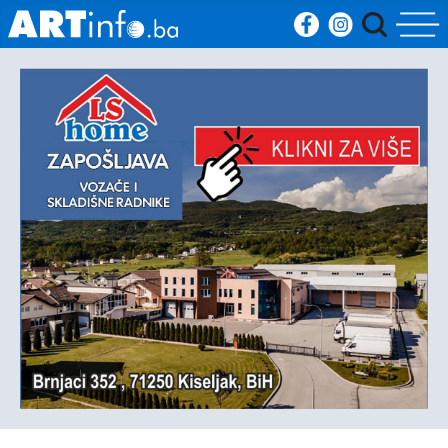
Početna
Vijesti
Sport
Kultura
Crna
kronika
Politika
Zanimljivosti