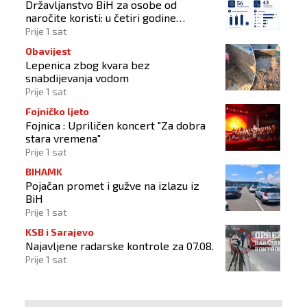
Državljanstvo BiH za osobe od
naročite koristi: u četiri godine
odobrena 43 zahtjeva
Prije 1 sat
Obavijest
Lepenica zbog kvara bez
snabdijevanja vodom
Prije 1 sat
Fojničko ljeto
Fojnica : Upriličen koncert "Za dobra
stara vremena"
Prije 1 sat
BIHAMK
Pojačan promet i gužve na izlazu iz
BiH
Prije 1 sat
KSB i Sarajevo
Najavljene radarske kontrole za 07.08.
Prije 1 sat