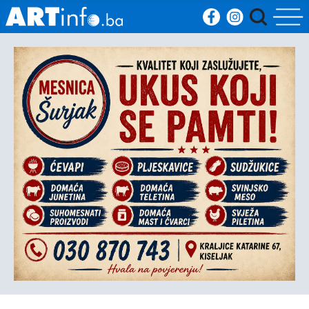
Početna
Vijesti
Sport
Kultura
Crna
kronika
Politika
Zanimljivosti