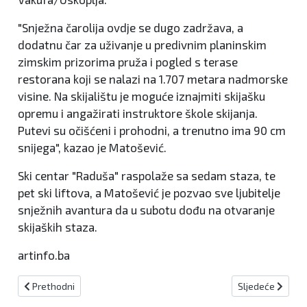
"Snježna čarolija ovdje se dugo zadržava, a
dodatnu čar za uživanje u predivnim planinskim
zimskim prizorima pruža i pogled s terase
restorana koji se nalazi na 1.707 metara nadmorske
visine. Na skijalištu je moguće iznajmiti skijašku
opremu i angažirati instruktore škole skijanja.
Putevi su očišćeni i prohodni, a trenutno ima 90 cm
snijega", kazao je Matošević.
Ski centar "Raduša" raspolaže sa sedam staza, te
pet ski liftova, a Matošević je pozvao sve ljubitelje
snježnih avantura da u subotu dođu na otvaranje
skijaških staza.
artinfo.ba
Prethodni članak: Izgradnja dionice autoceste Tarčin - Konjic javni
Sljedeći članak:
Prethodni
Sljedeće