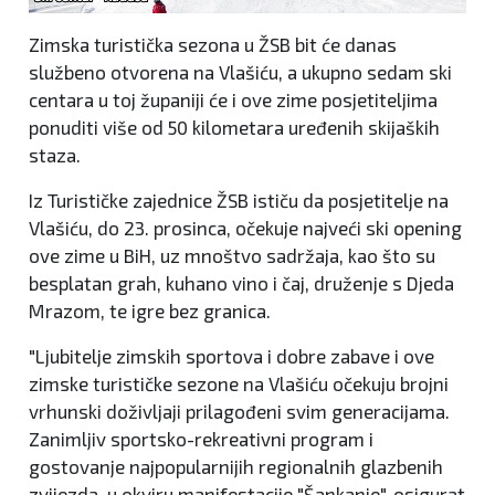
Zimska turistička sezona u ŽSB bit će danas
službeno otvorena na Vlašiću, a ukupno sedam ski
centara u toj županiji će i ove zime posjetiteljima
ponuditi više od 50 kilometara uređenih skijaških
staza.
Iz Turističke zajednice ŽSB ističu da posjetitelje na
Vlašiću, do 23. prosinca, očekuje najveći ski opening
ove zime u BiH, uz mnoštvo sadržaja, kao što su
besplatan grah, kuhano vino i čaj, druženje s Djeda
Mrazom, te igre bez granica.
"Ljubitelje zimskih sportova i dobre zabave i ove
zimske turističke sezone na Vlašiću očekuju brojni
vrhunski doživljaji prilagođeni svim generacijama.
Zanimljiv sportsko-rekreativni program i
gostovanje najpopularnijih regionalnih glazbenih
zvijezda, u okviru manifestacije "Šankanje", osigurat