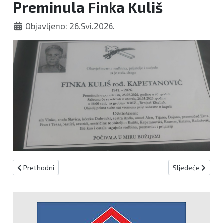
Preminula Finka Kuliš
Objavljeno: 26.Svi.2026.
Prethodni članak: Preminuo Vjeko Kraljević
Sljedeći članak:
Prethodni
Sljedeće