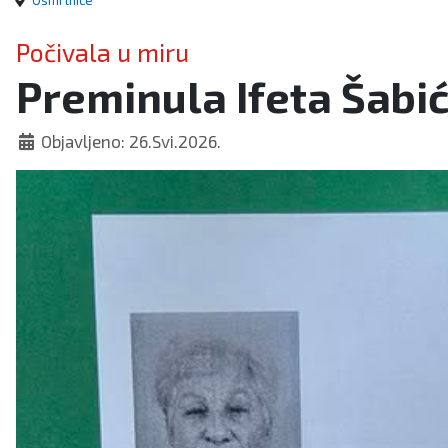
Osmrtnice
Počivala u miru
Preminula Ifeta Šabi
Objavljeno: 26.Svi.2026.