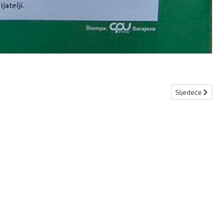
Sljedeći člana
Sljedeće