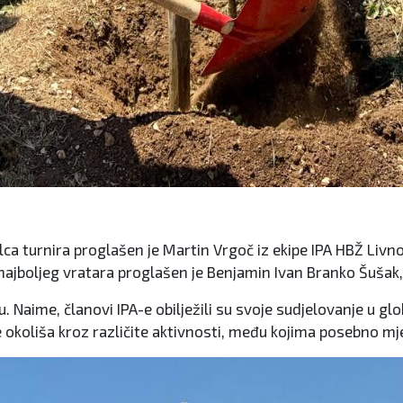
elca turnira proglašen je Martin Vrgoč iz ekipe IPA HBŽ Livn
 najboljeg vratara proglašen je Benjamin Ivan Branko Šušak,
 Naime, članovi IPA-e obilježili su svoje sudjelovanje u gl
e okoliša kroz različite aktivnosti, među kojima posebno m