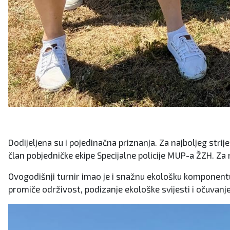
Dodijeljena su i pojedinačna priznanja. Za najboljeg strij
član pobjedničke ekipe Specijalne policije MUP-a ŽZH. Za
Ovogodišnji turnir imao je i snažnu ekološku komponentu.
promiče održivost, podizanje ekološke svijesti i očuvanj