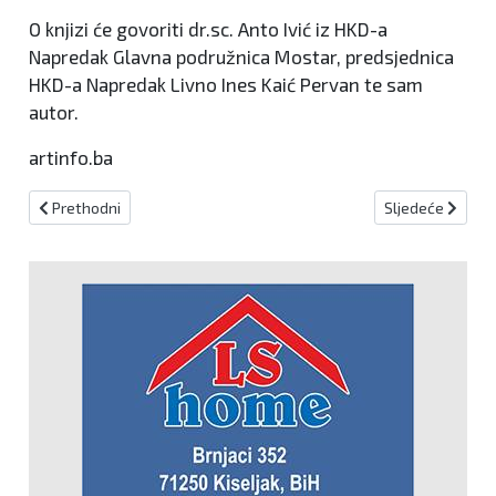
O knjizi će govoriti dr.sc. Anto Ivić iz HKD-a
Napredak Glavna podružnica Mostar, predsjednica
HKD-a Napredak Livno Ines Kaić Pervan te sam
autor.
artinfo.ba
Prethodni članak: "Večer igre i pjesme": U Kreševu predstavljena kul
Sljedeći članak: 
Prethodni
Sljedeće