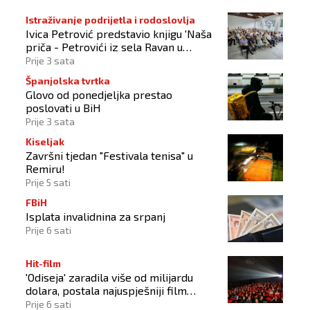
Istraživanje podrijetla i rodoslovlja
Ivica Petrović predstavio knjigu 'Naša
priča - Petrovići iz sela Ravan u
Busovači'
Prije 3 sata
Španjolska tvrtka
Glovo od ponedjeljka prestao
poslovati u BiH
Prije 3 sata
Kiseljak
Završni tjedan "Festivala tenisa" u
Remiru!
Prije 5 sati
FBiH
Isplata invalidnina za srpanj
Prije 6 sati
Hit-film
'Odiseja' zaradila više od milijardu
dolara, postala najuspješniji film
Christophera Nolana
Prije 6 sati