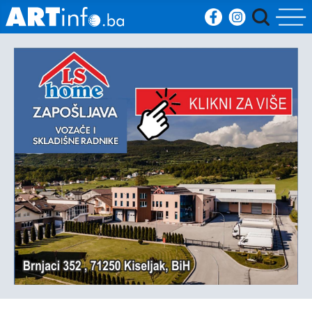
Početna
Vijesti
Sport
Kultura
Crna
kronika
Politika
Zanimljivosti