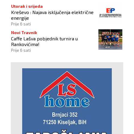
Utorak i srijeda
Kreševo : Najava isključenja električne
energije
Prije 6 sati
Novi Travnik
Caffe Lašva pobjednik turnira u
Rankovićima!
Prije 6 sati