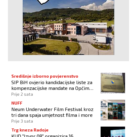
Središnje izborno povjerenstvo
SIP BiH ovjerio kandidacijske liste za
kompenzacijske mandate na Općim
izborima 2026
Prije 2 sata
NUFF
Neum Underwater Film Festival kroz
tri dana spaja umjetnost filma i more
Prije 3 sata
Trg kneza Radoje
KUD "Izvor 08" organizira 16.