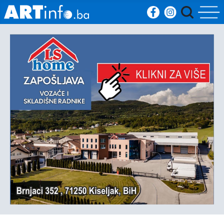
Početna
Vijesti
Sport
Kultura
Crna
kronika
Politika
Zanimljivosti