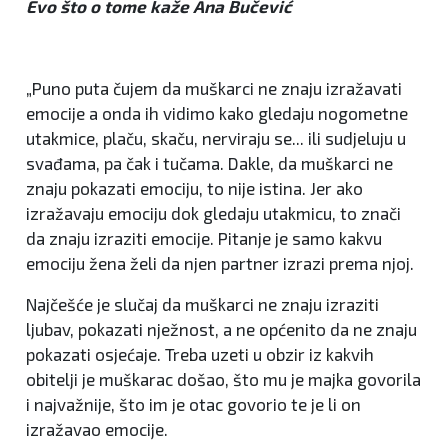
Evo što o tome kaže Ana Bučević
„Puno puta čujem da muškarci ne znaju izražavati
emocije a onda ih vidimo kako gledaju nogometne
utakmice, plaču, skaču, nerviraju se... ili sudjeluju u
svađama, pa čak i tučama. Dakle, da muškarci ne
znaju pokazati emociju, to nije istina. Jer ako
izražavaju emociju dok gledaju utakmicu, to znači
da znaju izraziti emocije. Pitanje je samo kakvu
emociju žena želi da njen partner izrazi prema njoj.
Najčešće je slučaj da muškarci ne znaju izraziti
ljubav, pokazati nježnost, a ne općenito da ne znaju
pokazati osjećaje. Treba uzeti u obzir iz kakvih
obitelji je muškarac došao, što mu je majka govorila
i najvažnije, što im je otac govorio te je li on
izražavao emocije.