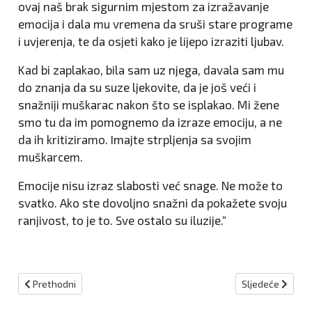
ovaj naš brak sigurnim mjestom za izražavanje
emocija i dala mu vremena da sruši stare programe
i uvjerenja, te da osjeti kako je lijepo izraziti ljubav.
Kad bi zaplakao, bila sam uz njega, davala sam mu
do znanja da su suze ljekovite, da je još veći i
snažniji muškarac nakon što se isplakao. Mi žene
smo tu da im pomognemo da izraze emociju, a ne
da ih kritiziramo. Imajte strpljenja sa svojim
muškarcem.
Emocije nisu izraz slabosti već snage. Ne može to
svatko. Ako ste dovoljno snažni da pokažete svoju
ranjivost, to je to. Sve ostalo su iluzije.“
Prethodni članak: HOW TO BE WASTE FREE! MJESEČNI IZAZOV
Sljedeći članak:
Prethodni
Sljedeće