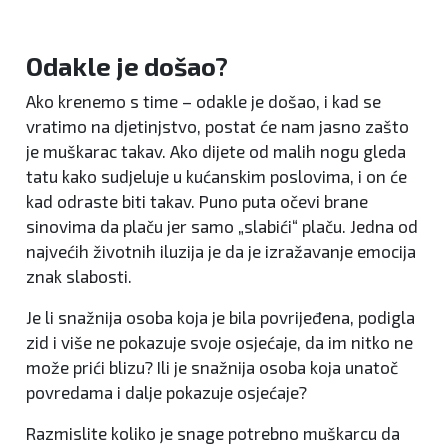
Odakle je došao?
Ako krenemo s time – odakle je došao, i kad se
vratimo na djetinjstvo, postat će nam jasno zašto
je muškarac takav. Ako dijete od malih nogu gleda
tatu kako sudjeluje u kućanskim poslovima, i on će
kad odraste biti takav. Puno puta očevi brane
sinovima da plaču jer samo „slabići“ plaču. Jedna od
najvećih životnih iluzija je da je izražavanje emocija
znak slabosti.
Je li snažnija osoba koja je bila povrijeđena, podigla
zid i više ne pokazuje svoje osjećaje, da im nitko ne
može prići blizu? Ili je snažnija osoba koja unatoč
povredama i dalje pokazuje osjećaje?
Razmislite koliko je snage potrebno muškarcu da