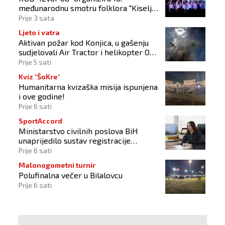
međunarodnu smotru folklora "Kiseljak
2026"
Prije 3 sata
Ljeto i vatra
Aktivan požar kod Konjica, u gašenju
sudjelovali Air Tractor i helikopter OS-
a BiH
Prije 5 sati
Kviz "ŠoKre"
Humanitarna kvizaška misija ispunjena
i ove godine!
Prije 6 sati
SportAccord
Ministarstvo civilnih poslova BiH
unaprijedilo sustav registracije
sportskih organizacija
Prije 6 sati
Malonogometni turnir
Polufinalna večer u Bilalovcu
Prije 6 sati