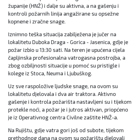
županije (HNŽ) i dalje su aktivna, a na gašenju i
kontroli požarnih linija angažirane su opsežne
kopnene i zračne snage.
Iznimno teška situacija zabilježena je jučer na
lokalitetu Duboka Draga - Gorica - Jasenica, gdje je
požar izbio u 13:30 sati. Na teren je upućena cijela
čapljinska profesionalna vatrogasna postrojba, a
zbog ozbiljnosti situacije u pomoć su pristigle i
kolege iz Stoca, Neuma i Ljubuškog.
Uz sve raspoložive ljudske snage, na ovom su
lokalitetu djelovala i dva air traktora. Aktivno
gašenje i kontrola požarišta nastavljeni su i tijekom
protekle noći, a požar je i jutros aktivan, priopćeno
je iz Operativnog centra Civilne zaštite HNŽ-a.
Na Rujištu, gdje vatra gori još od subote, tijekom
prethodnog dana na ovom su požarištu djelovali