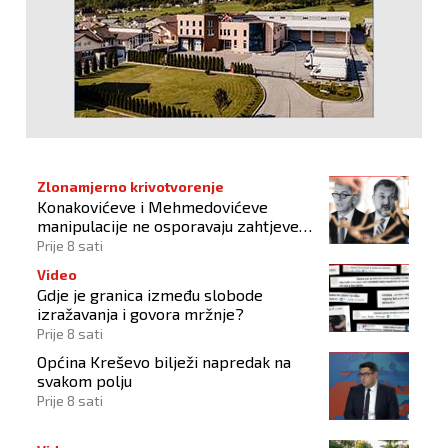
Zlonamjerno krivotvorenje
Konakovićeve i Mehmedovićeve
manipulacije ne osporavaju zahtjeve
Hrvata
Prije 8 sati
Video
Gdje je granica između slobode
izražavanja i govora mržnje?
Prije 8 sati
Općina Kreševo bilježi napredak na
svakom polju
Prije 8 sati