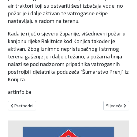
air traktori koji su ostvarili šest izbačaja vode, no
požar je i dalje aktivan te vatrogasne ekipe
nastavljaju s radom na terenu.
Kada je riječ o sjeveru županije, višednevni požar u
kanjonu rijeke Rakitnice kod Konjica također je
aktivan. Zbog iznimno nepristupačnog i strmog
terena gašenje je i dalje otežano, a požarna linija
nalazi se pod nadzorom pripadnika vatrogasnih
postrojbi i djelatnika poduzeća "Šumarstvo Prenj" iz
Konjica.
artinfo.ba
Prethodni članak: Kokain preko Mađarske i BiH prevozio u Hrvatsk
Sljedeći članak:
Prethodni
Sljedeće