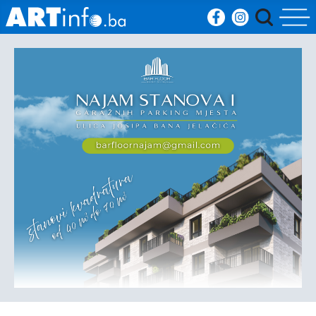
Početna
Vijesti
Sport
Kultura
Crna
kronika
Politika
Zanimljivosti