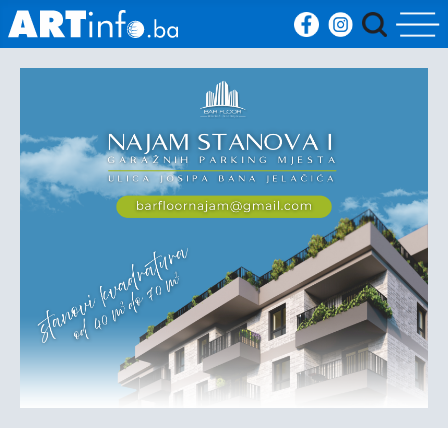
Početna
Vijesti
Sport
Kultura
Crna
kronika
Politika
Zanimljivosti