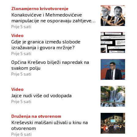
Zlonamjerno krivotvorenje
Konakovićeve i Mehmedovićeve
manipulacije ne osporavaju zahtjeve
Hrvata
Prije 5 sati
Video
Gdje je granica između slobode
izražavanja i govora mržnje?
Prije 5 sati
Općina Kreševo bilježi napredak na
svakom polju
Prije 5 sati
Video
Jajce nudi više od vodopada
Prije 5 sati
Druženja na otvorenom
Kreševski mališani uživali u kinu na
otvorenom
Prije 6 sati