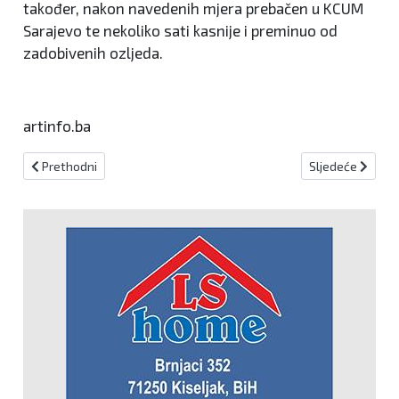
također, nakon navedenih mjera prebačen u KCUM
Sarajevo te nekoliko sati kasnije i preminuo od
zadobivenih ozljeda.
artinfo.ba
Prethodni članak: Tijekom protekla 24 sata izdano 348 prekršajnih
Sljedeći članak:
Prethodni
Sljedeće