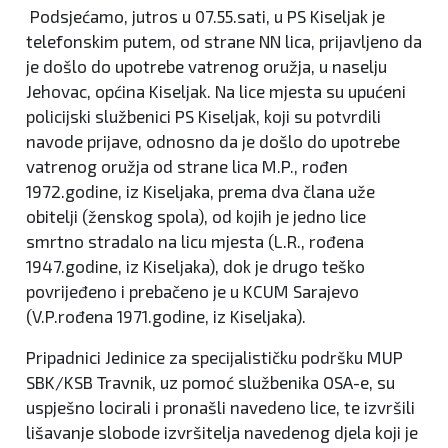
Podsjećamo, jutros u 07.55.sati, u PS Kiseljak je
telefonskim putem, od strane NN lica, prijavljeno da
je došlo do upotrebe vatrenog oružja, u naselju
Jehovac, općina Kiseljak. Na lice mjesta su upućeni
policijski službenici PS Kiseljak, koji su potvrdili
navode prijave, odnosno da je došlo do upotrebe
vatrenog oružja od strane lica M.P., rođen
1972.godine, iz Kiseljaka, prema dva člana uže
obitelji (ženskog spola), od kojih je jedno lice
smrtno stradalo na licu mjesta (L.R., rođena
1947.godine, iz Kiseljaka), dok je drugo teško
povrijeđeno i prebačeno je u KCUM Sarajevo
(V.P.rođena 1971.godine, iz Kiseljaka).
Pripadnici Jedinice za specijalističku podršku MUP
SBK/KSB Travnik, uz pomoć službenika OSA-e, su
uspješno locirali i pronašli navedeno lice, te izvršili
lišavanje slobode izvršitelja navedenog djela koji je