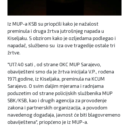
Iz MUP-a KSB su priopćili kako je nažalost
preminula i druga žrtva jutrošnjeg napada u
Kiseljaku. S obzirom kako je ozljedama podlegao i
napadač, službeno su iza ove tragedije ostale tri
žrtve.
"U17.40 sati , od strane OKC MUP Sarajevo,
obaviješteni smo da je žrtva inicijala V.P., rođena
1971.godine, iz Kiseljaka, preminula na KCUM
Sarajevo. O svim daljim mjerama i radnjama
poduzetim od strane policijskih službenika MUP
SBK/KSB, kao i drugih agencija za provođenje
zakona i partnerskih organizacija, a povodom
navedenog događaja, javnost će biti blagovremeno
obaviještena", priopćeno je iz MUP-a.