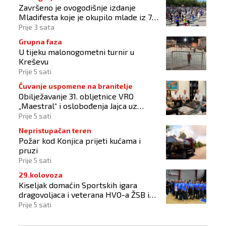
Završeno je ovogodišnje izdanje
Mladifesta koje je okupilo mlade iz 73
zemlje svijeta
Prije 3 sata
Grupna faza
U tijeku malonogometni turnir u
Kreševu
Prije 5 sati
Čuvanje uspomene na branitelje
Obilježavanje 31. obljetnice VRO
„Maestral“ i oslobođenja Jajca uz
pokroviteljstvo HNS-a BiH
Prije 5 sati
Nepristupačan teren
Požar kod Konjica prijeti kućama i
pruzi
Prije 5 sati
29.kolovoza
Kiseljak domaćin Sportskih igara
dragovoljaca i veterana HVO-a ŽSB i
Dana branitelja
Prije 5 sati