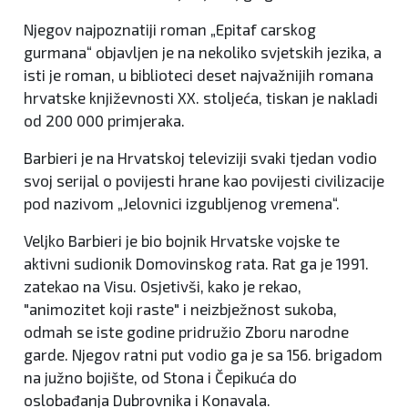
Njegov najpoznatiji roman „Epitaf carskog
gurmana“ objavljen je na nekoliko svjetskih jezika, a
isti je roman, u biblioteci deset najvažnijih romana
hrvatske književnosti XX. stoljeća, tiskan je nakladi
od 200 000 primjeraka.
Barbieri je na Hrvatskoj televiziji svaki tjedan vodio
svoj serijal o povijesti hrane kao povijesti civilizacije
pod nazivom „Jelovnici izgubljenog vremena“.
Veljko Barbieri je bio bojnik Hrvatske vojske te
aktivni sudionik Domovinskog rata. Rat ga je 1991.
zatekao na Visu. Osjetivši, kako je rekao,
"animozitet koji raste" i neizbježnost sukoba,
odmah se iste godine pridružio Zboru narodne
garde. Njegov ratni put vodio ga je sa 156. brigadom
na južno bojište, od Stona i Čepikuća do
oslobađanja Dubrovnika i Konavala.