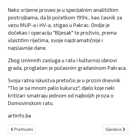
Neko vrijeme proveo je u specijalnim analitičkim
postrojbama, da bi početkom 1994., kao časnik za
vezu MUP-a i HV-a, stigao u Pakrac. Ondje je
dočekao i operaciju "Bljesak" te proživio, prema
vlastitim riječima, svoje najdramatičnije i
najslavnije dane.
Zbog iznimnih zasluga u ratu i kulturnoj obnovi
grada, proglašen je počasnim građaninom Pakraca.
Svoja ratna iskustva pretočio je u prozni dnevnik
"Tko je sa mnom palio kukuruz", djelo koje neki
kritičari smatraju jednom od najboljih proza o
Domovinskom ratu.
artinfo.ba
Prethodni članak: Preminula i druga ozlijeđena žena: Ukupno tri žr
Sljedeći članak
Prethodni
Sljedeće