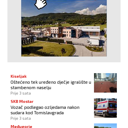
Kiseljak
Oštećeno tek uređeno dječje igralište u
stambenom naselju
Prije 3 sata
SKB Mostar
Vozač podlegao ozljedama nakon
sudara kod Tomislavgrada
Prije 3 sata
Međugorje