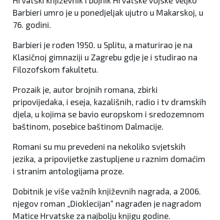
Hrvatski književnik i bojnik Hrvatske vojske Veljko
Barbieri umro je u ponedjeljak ujutro u Makarskoj, u
76. godini.
Barbieri je rođen 1950. u Splitu, a maturirao je na
Klasičnoj gimnaziji u Zagrebu gdje je i studirao na
Filozofskom fakultetu.
Prozaik je, autor brojnih romana, zbirki
pripovijedaka, i eseja, kazališnih, radio i tv dramskih
djela, u kojima se bavio europskom i sredozemnom
baštinom, posebice baštinom Dalmacije.
Romani su mu prevedeni na nekoliko svjetskih
jezika, a pripovijetke zastupljene u raznim domaćim
i stranim antologijama proze.
Dobitnik je više važnih književnih nagrada, a 2006.
njegov roman „Dioklecijan“ nagrađen je nagradom
Matice Hrvatske za najbolju knjigu godine.