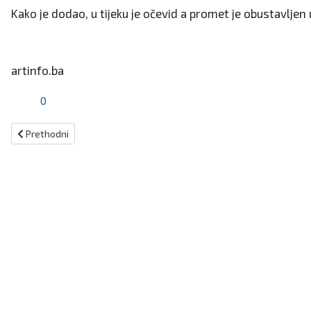
Kako je dodao, u tijeku je očevid a promet je obustavljen
artinfo.ba
0
Prethodni članak: Florida : U prometnoj nesreći poginuo muškarac po
Prethodni