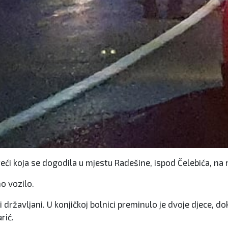
eći koja se dogodila u mjestu Radešine, ispod Čelebića, n
o vozilo.
i državljani. U konjičkoj bolnici preminulo je dvoje djece, d
rić.