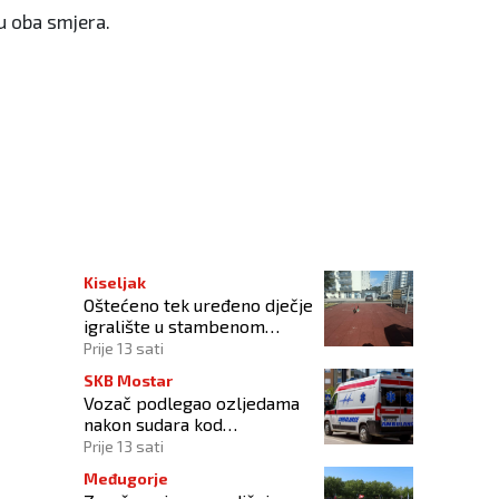
 u oba smjera.
rijeklom iz Kiseljaka
Kiseljak
Oštećeno tek uređeno dječje
igralište u stambenom
naselju
Prije 13 sati
SKB Mostar
Vozač podlegao ozljedama
nakon sudara kod
Tomislavgrada
Prije 13 sati
Međugorje