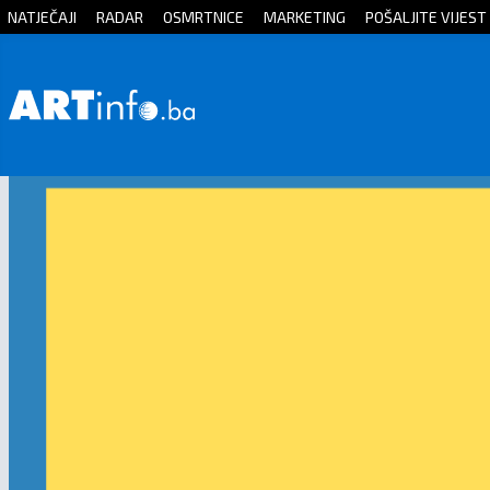
NATJEČAJI
RADAR
OSMRTNICE
MARKETING
POŠALJITE VIJEST
Početna
Vijesti
Sport
Kultura
Crna
kronika
Politika
Zanimljivosti