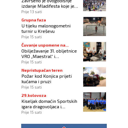
Završeno je ovogodišnje
izdanje Mladifesta koje je
okupilo mlade iz 73 zemlje
Prije 13 sati
svijeta
Grupna faza
U tijeku malonogometni
turnir u Kreševu
Prije 15 sati
Čuvanje uspomene na
Obilježavanje 31. obljetnice
branitelje
VRO „Maestral“ i
oslobođenja Jajca uz
Prije 15 sati
pokroviteljstvo HNS-a BiH
Nepristupačan teren
Požar kod Konjica prijeti
kućama i pruzi
Prije 15 sati
29.kolovoza
Kiseljak domaćin Sportskih
igara dragovoljaca i
veterana HVO-a ŽSB i Dana
Prije 15 sati
branitelja