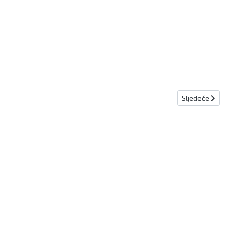
Sljedeći člana
Sljedeće