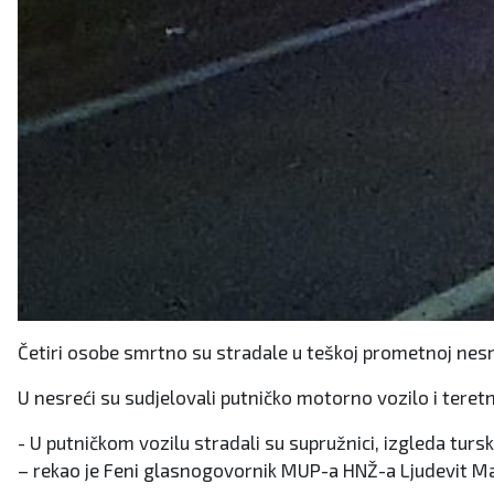
Četiri osobe smrtno su stradale u teškoj prometnoj nesr
U nesreći su sudjelovali putničko motorno vozilo i teretn
- U putničkom vozilu stradali su supružnici, izgleda tursk
– rekao je Feni glasnogovornik MUP-a HNŽ-a Ljudevit Ma